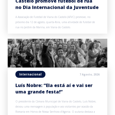
Castelo promove futebol de rua
no Dia Internacional da Juventude
A Associação de Futebol de Viana do Castelo (AFVC) promove, no
próximo dia 12 de agosto, quarta-feira, uma atividade de futebol de
rua no Jardim da Marina, em Viana do Castelo.
Internacional
7 Agosto, 2026
Luís Nobre: “Ela está aí e vai ser
uma grande festa!”
O presidente da Câmara Municipal de Viana do Castelo, Luís Nobre,
deixou uma mensagem à população e aos visitantes por ocasião da
Romaria em Honra de Nossa Senhora d’Agonia. O autarca destaca a