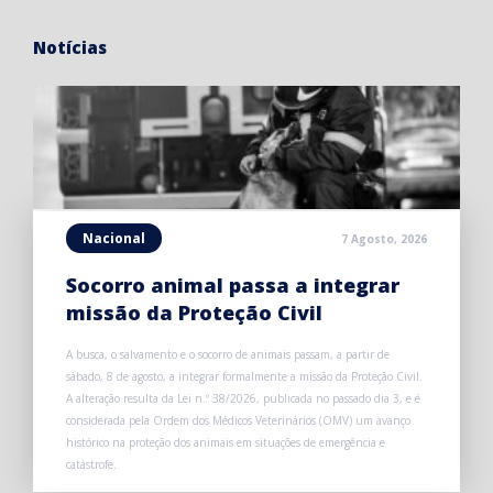
Notícias
Nacional
7 Agosto, 2026
Socorro animal passa a integrar
missão da Proteção Civil
A busca, o salvamento e o socorro de animais passam, a partir de
sábado, 8 de agosto, a integrar formalmente a missão da Proteção Civil.
A alteração resulta da Lei n.º 38/2026, publicada no passado dia 3, e é
considerada pela Ordem dos Médicos Veterinários (OMV) um avanço
histórico na proteção dos animais em situações de emergência e
catástrofe.