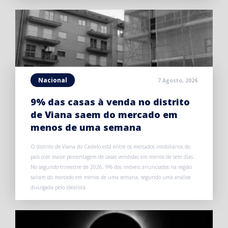
Nacional
7 Agosto, 2026
9% das casas à venda no distrito
de Viana saem do mercado em
menos de uma semana
O distrito de Viana do Castelo está entre os mercados imobiliários do
país com maior percentagem de casas vendidas em menos de sete dias.
No segundo trimestre de 2026, 9% dos imóveis anunciados na região
saíram do mercado em menos de uma semana, segundo uma análise
divulgada pelo idealista.