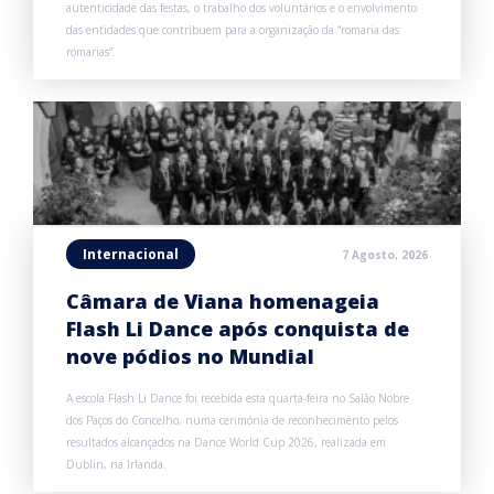
autenticidade das festas, o trabalho dos voluntários e o envolvimento
das entidades que contribuem para a organização da “romaria das
romarias”.
Internacional
7 Agosto, 2026
Câmara de Viana homenageia
Flash Li Dance após conquista de
nove pódios no Mundial
A escola Flash Li Dance foi recebida esta quarta-feira no Salão Nobre
dos Paços do Concelho, numa cerimónia de reconhecimento pelos
resultados alcançados na Dance World Cup 2026, realizada em
Dublin, na Irlanda.