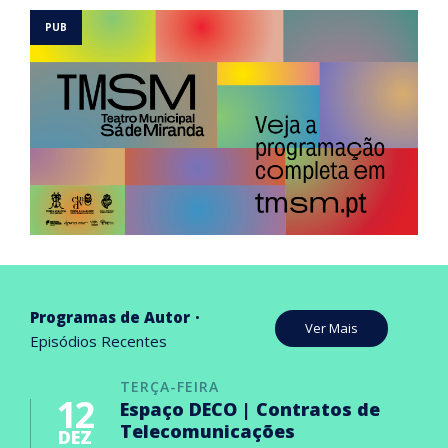
Programas de Autor
Ver Mais
Episódios Recentes
TERÇA-FEIRA
12
Espaço DECO | Contratos de
Telecomunicações
DEZ