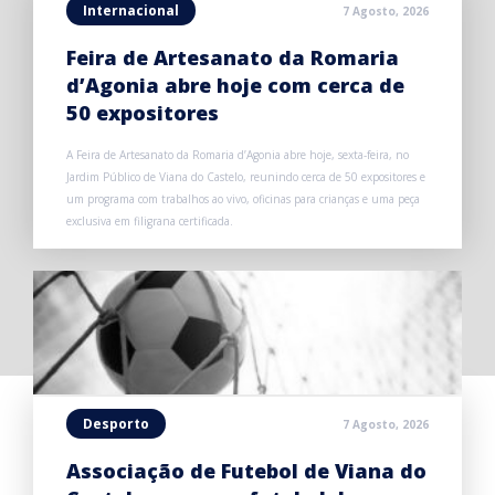
Internacional
7 Agosto, 2026
Feira de Artesanato da Romaria
d’Agonia abre hoje com cerca de
50 expositores
A Feira de Artesanato da Romaria d’Agonia abre hoje, sexta-feira, no
Jardim Público de Viana do Castelo, reunindo cerca de 50 expositores e
um programa com trabalhos ao vivo, oficinas para crianças e uma peça
exclusiva em filigrana certificada.
Desporto
7 Agosto, 2026
Associação de Futebol de Viana do