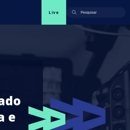
Live
bado
a e