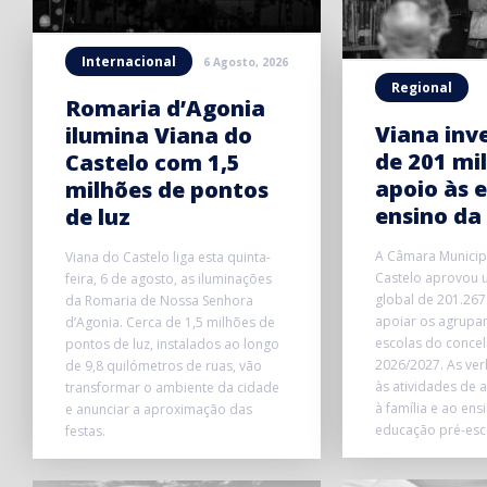
Internacional
6 Agosto, 2026
Regional
Romaria d’Agonia
Viana inv
ilumina Viana do
de 201 mi
Castelo com 1,5
apoio às e
milhões de pontos
ensino da
de luz
A Câmara Municip
Viana do Castelo liga esta quinta-
Castelo aprovou 
feira, 6 de agosto, as iluminações
global de 201.267
da Romaria de Nossa Senhora
apoiar os agrupa
d’Agonia. Cerca de 1,5 milhões de
escolas do concel
pontos de luz, instalados ao longo
2026/2027. As ve
de 9,8 quilómetros de ruas, vão
às atividades de 
transformar o ambiente da cidade
à família e ao en
e anunciar a aproximação das
educação pré-escol
festas.