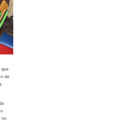
s que
to de
a,
da
os
r no