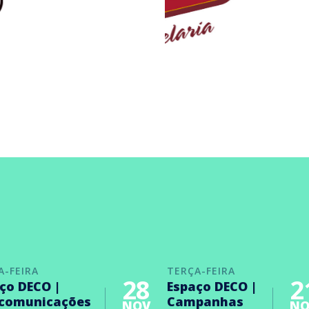
A-FEIRA
TERÇA-FEIRA
28
2
ço DECO |
Espaço DECO |
ecomunicações
Campanhas
NOV
NO