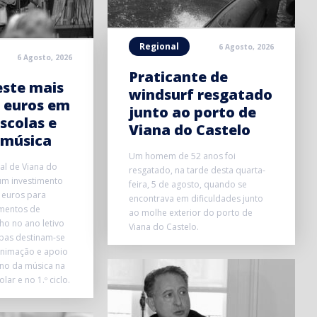
Regional
6 Agosto, 2026
6 Agosto, 2026
Praticante de
este mais
windsurf resgatado
l euros em
junto ao porto de
scolas e
Viana do Castelo
 música
Um homem de 52 anos foi
al de Viana do
resgatado, na tarde desta quarta-
um investimento
feira, 5 de agosto, quando se
 euros para
encontrava em dificuldades junto
mentos de
ao molhe exterior do porto de
ho no ano letivo
Viana do Castelo.
rbas destinam-se
animação e apoio
sino da música na
ar e no 1.º ciclo.