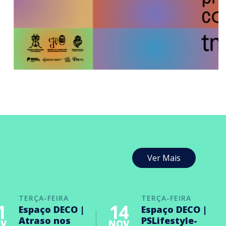
Ver Mais
TERÇA-FEIRA
TERÇA-FEIRA
1
14
Espaço DECO |
Espaço DECO |
Atraso nos
PSLifestyle-
V
NOV