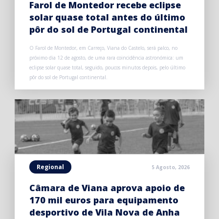
Farol de Montedor recebe eclipse
solar quase total antes do último
pôr do sol de Portugal continental
O Farol de Montedor, em Carreço, Viana do Castelo, será palco, no
próximo dia 12 de agosto, de uma rara coincidência astronómica: um
eclipse solar quase total, seguido, poucos minutos depois, pelo último
pôr do sol de Portugal continental.
Regional
5 Agosto, 2026
Câmara de Viana aprova apoio de
170 mil euros para equipamento
desportivo de Vila Nova de Anha