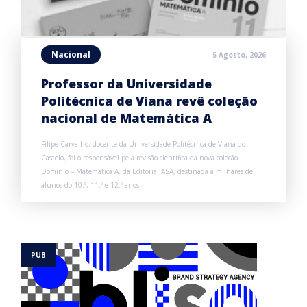
Nacional
5 Agosto, 2026
Professor da Universidade
Politécnica de Viana revê coleção
nacional de Matemática A
Filipe Carvalho, docente da Universidade Politécnica de Viana do
Castelo, foi o responsável pela revisão científica da nova coleção
Domínio – Matemática A, da Editorial ASA, destinada a milhares de
alunos do 10.º, 11.º e 12.º anos.