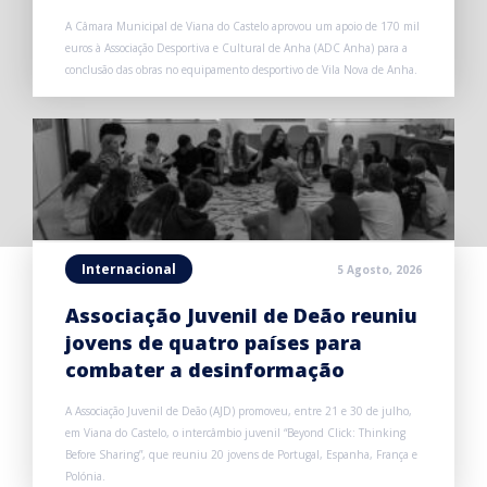
A Câmara Municipal de Viana do Castelo aprovou um apoio de 170 mil
euros à Associação Desportiva e Cultural de Anha (ADC Anha) para a
conclusão das obras no equipamento desportivo de Vila Nova de Anha.
Internacional
5 Agosto, 2026
Associação Juvenil de Deão reuniu
jovens de quatro países para
combater a desinformação
A Associação Juvenil de Deão (AJD) promoveu, entre 21 e 30 de julho,
em Viana do Castelo, o intercâmbio juvenil “Beyond Click: Thinking
Before Sharing”, que reuniu 20 jovens de Portugal, Espanha, França e
Polónia.