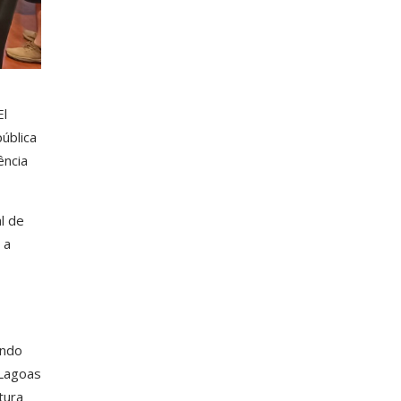
El
ública
ência
l de
 a
indo
 Lagoas
tura