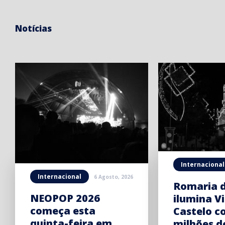
Notícias
Internacional
Internacional
6 Agosto, 2026
Romaria 
NEOPOP 2026
ilumina V
começa esta
Castelo c
quinta-feira em
milhões d