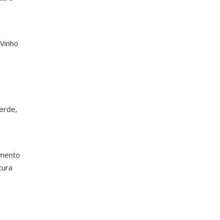
 Vinho
erde,
imento
cura