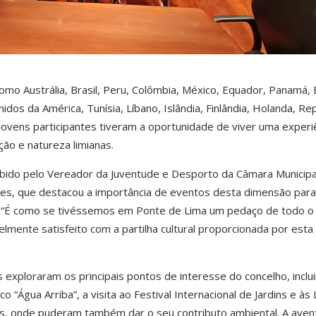
omo Austrália, Brasil, Peru, Colômbia, México, Equador, Panamá, 
idos da América, Tunísia, Líbano, Islândia, Finlândia, Holanda, Rep
 jovens participantes tiveram a oportunidade de viver uma experi
ição e natureza limianas.
bido pelo Vereador da Juventude e Desporto da Câmara Municipa
es, que destacou a importância de eventos desta dimensão para
o. “É como se tivéssemos em Ponte de Lima um pedaço de todo o
elmente satisfeito com a partilha cultural proporcionada por esta
s exploraram os principais pontos de interesse do concelho, inclu
“Água Arriba”, a visita ao Festival Internacional de Jardins e às
os, onde puderam também dar o seu contributo ambiental. A aven