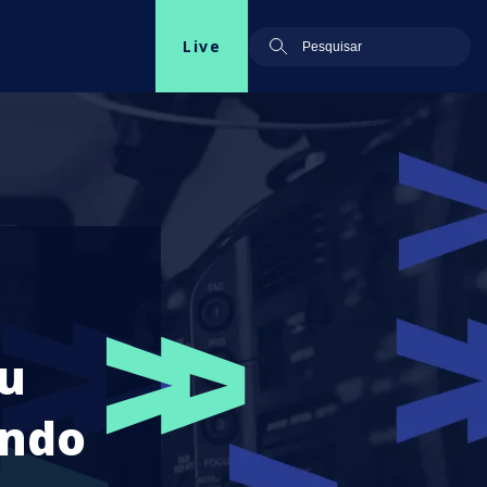
Live
eu
undo