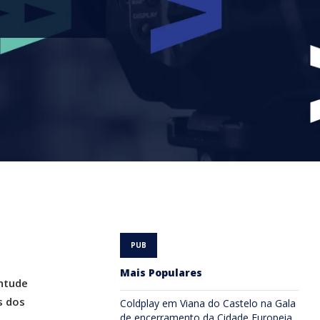
Mais Populares
entude
s dos
Coldplay em Viana do Castelo na Gala
de encerramento da Cidade Europeia