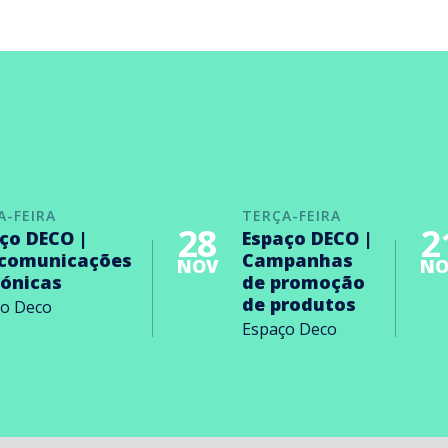
A-FEIRA
TERÇA-FEIRA
28
2
ço DECO |
Espaço DECO |
ecomunicações
Campanhas
NOV
NO
rónicas
de promoção
de produtos
ço Deco
Espaço Deco