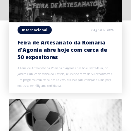
Internacional
7 Agosto, 2026
Feira de Artesanato da Romaria
d’Agonia abre hoje com cerca de
50 expositores
A Feira de Artesanato da Romaria d’Agonia abre hoje, sexta-feira, no
Jardim Público de Viana do Castelo, reunindo cerca de 50 expositores e
um programa com trabalhos ao vivo, oficinas para crianças e uma peça
exclusiva em filigrana certificada.