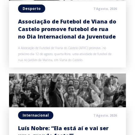
Desporto
7 Agosto, 2026
Associação de Futebol de Viana do
Castelo promove futebol de rua
no Dia Internacional da Juventude
A Associação de Futebol de Viana do Castelo (AFVC) promove, no
próximo dia 12 de agosto, quarta-feira, uma atividade de futebol de
rua no Jardim da Marina, em Viana do Castelo.
Internacional
7 Agosto, 2026
Luís Nobre: “Ela está aí e vai ser