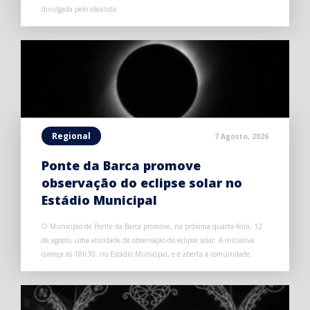
divulgada pelo idealista.
Regional
7 Agosto, 2026
Ponte da Barca promove
observação do eclipse solar no
Estádio Municipal
O Município de Ponte da Barca promove, na próxima quarta-feira, 12
de agosto, uma atividade de observação do eclipse solar. A iniciativa
começa às 18h30, no Estádio Municipal, e é aberta à comunidade.