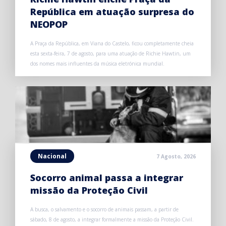
República em atuação surpresa do
NEOPOP
A Praça da República, em Viana do Castelo, ficou completamente cheia
esta sexta-feira, 7 de agosto, para uma atuação de Richie Hawtin, um
dos nomes mais influentes da música eletrónica mundial.
Nacional
7 Agosto, 2026
Socorro animal passa a integrar
missão da Proteção Civil
A busca, o salvamento e o socorro de animais passam, a partir de
sábado, 8 de agosto, a integrar formalmente a missão da Proteção Civil.