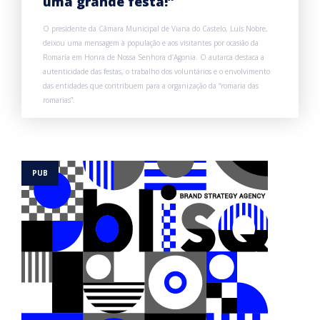
uma grande festa!”
O presidente da Câmara Municipal de Viana do Castelo, Luís Nobre,
deixou uma mensagem à população e aos visitantes por ocasião da
Romaria em Honra de Nossa Senhora d’Agonia. O autarca destaca a
autenticidade das festas, o trabalho dos voluntários e o envolvimento
das entidades que contribuem para a organização da “romaria das
romarias”.