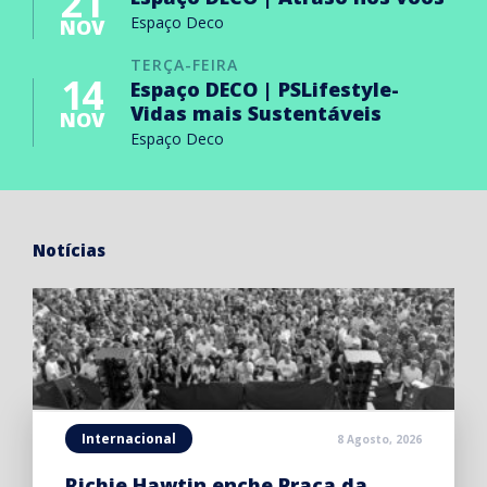
21
Espaço Deco
NOV
TERÇA-FEIRA
14
Espaço DECO | PSLifestyle-
Vidas mais Sustentáveis
NOV
Espaço Deco
Notícias
Internacional
8 Agosto, 2026
Richie Hawtin enche Praça da