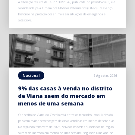
A alteração resulta da Lei n.º 38/2026, publicada no passado dia 3, e é
considerada pela Ordem dos Médicos Veterinários (OMV) um avanço
histórico na proteção dos animais em situações de emergência e
catástrofe.
Nacional
7 Agosto, 2026
9% das casas à venda no distrito
de Viana saem do mercado em
menos de uma semana
O distrito de Viana do Castelo está entre os mercados imobiliários do
país com maior percentagem de casas vendidas em menos de sete dias.
No segundo trimestre de 2026, 9% dos imóveis anunciados na região
saíram do mercado em menos de uma semana, segundo uma análise