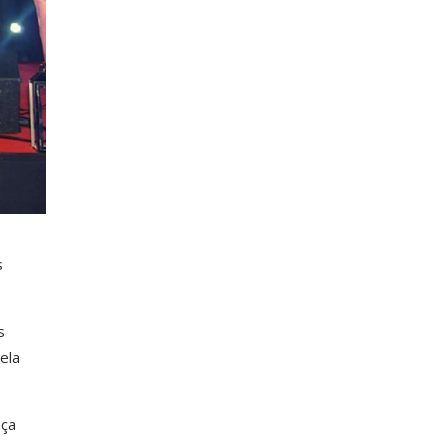
s
s
ela
aça