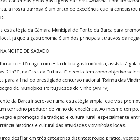
nicas conferidas pelas pastagens da Serra Amarela. Com um sabor
enta, a Posta Barrosã é um prato de excelência que já conquistou
a.
 da estratégia da Câmara Municipal de Ponte da Barca para promo
ocal, já que a gastronomia é um dos principais atrativos da regiã
 NA NOITE DE SÁBADO
forrar o estômago com esta delicia gastronómica, assista à gala 
 às 21h30, na Casa da Cultura. O evento tem como objetivo seleci
 para a final do prestigiado concurso nacional “Rainha das Vindi
ciação de Municípios Portugueses do Vinho (AMPV).
Ponte da Barca insere-se numa estratégia ampla, que visa promo
um território produtor de vinho de excelência. Ao mesmo tempo,
rvação e promoção da tradição e cultura rural, especialmente ent
ncia histórica e cultural das atividades vitivinícolas locais.
irão desfilar em três categorias distintas: roupa prática, vestido