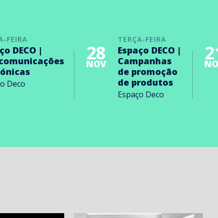
A-FEIRA
TERÇA-FEIRA
28
2
ço DECO |
Espaço DECO |
ecomunicações
Campanhas
NOV
NO
rónicas
de promoção
de produtos
ço Deco
Espaço Deco