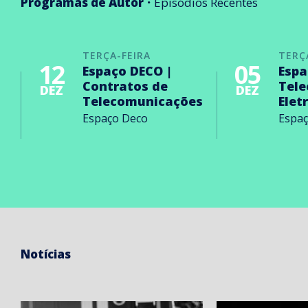
Programas de Autor
Episódios Recentes
TERÇA-FEIRA
TERÇ
12
05
Espaço DECO |
Espa
Contratos de
Tel
DEZ
DEZ
Telecomunicações
Elet
Espaço Deco
Espa
Notícias