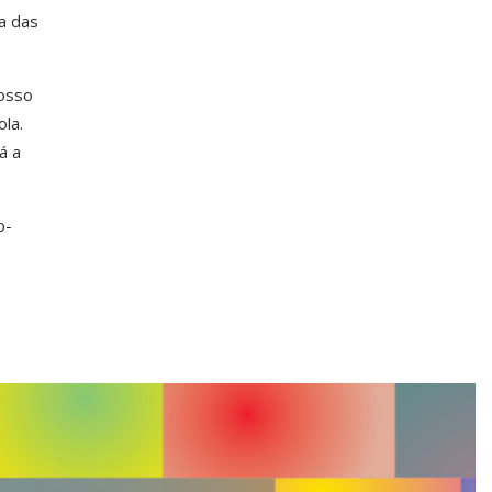
a das
osso
ola.
á a
o-