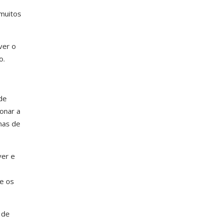
 muitos
ver o
o.
de
onar a
mas de
ver e
re os
 de