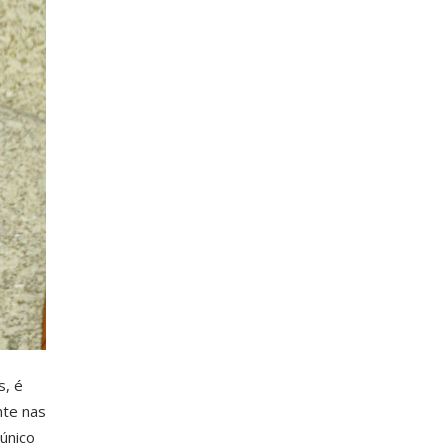
s, é
nte nas
único