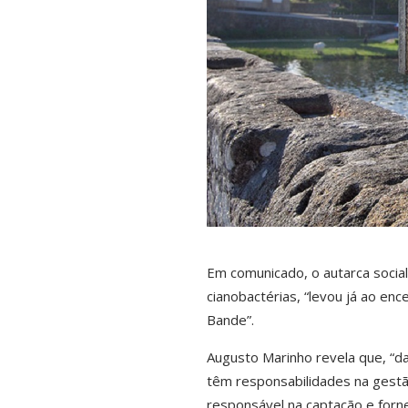
Em comunicado, o autarca social
cianobactérias, “levou já ao enc
Bande”.
Augusto Marinho revela que, “da
têm responsabilidades na gestã
responsável na captação e forne