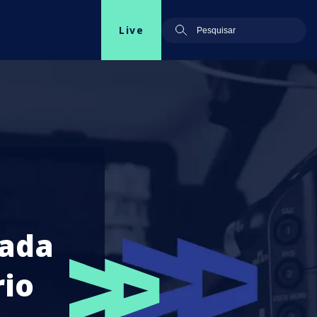
Live
pada
rio