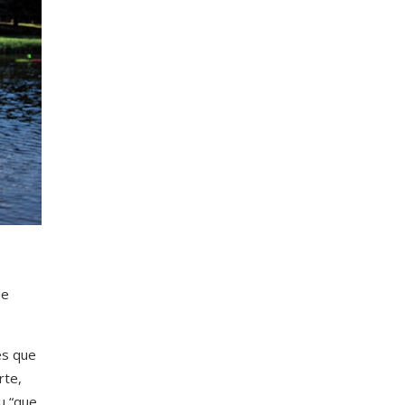
de
es que
rte,
u “que,