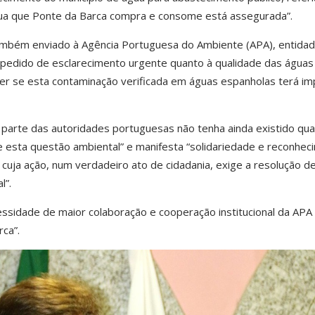
ua que Ponte da Barca compra e consome está assegurada”.
r também enviado à Agência Portuguesa do Ambiente (APA), entida
pedido de esclarecimento urgente quanto à qualidade das águas 
r se esta contaminação verificada em águas espanholas terá im
 parte das autoridades portuguesas não tenha ainda existido qua
e esta questão ambiental” e manifesta “solidariedade e reconhec
 cuja ação, num verdadeiro ato de cidadania, exige a resolução d
l”.
ssidade de maior colaboração e cooperação institucional da APA
ca”.