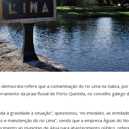
-democrata refere que a contaminação do rio Lima na Galiza, por
erramento da praia fluvial de Porto Quintela, no concelho galego 
da a gravidade a situação”, questionou, “no imediato, as entidad
o e manutenção do rio Lima”, sendo que a empresa Águas do No
cimento ao município de água para abastecimento público, referi