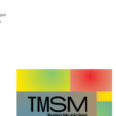
 que
o