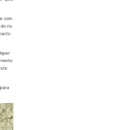
de com
do rio
pacto
lquer
imento
este
 para