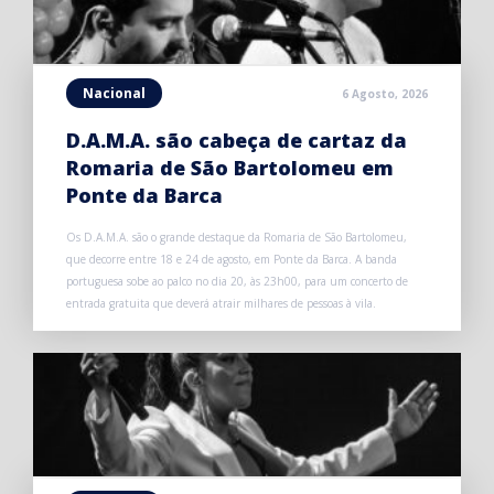
Nacional
6 Agosto, 2026
D.A.M.A. são cabeça de cartaz da
Romaria de São Bartolomeu em
Ponte da Barca
Os D.A.M.A. são o grande destaque da Romaria de São Bartolomeu,
que decorre entre 18 e 24 de agosto, em Ponte da Barca. A banda
portuguesa sobe ao palco no dia 20, às 23h00, para um concerto de
entrada gratuita que deverá atrair milhares de pessoas à vila.