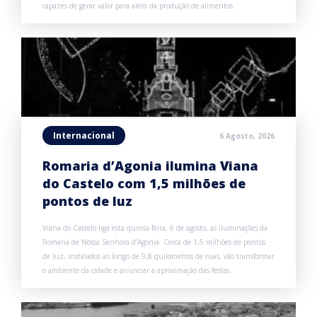
capazes de gerar valor para além da produção de alimentos.
Internacional
6 Agosto, 2026
Romaria d’Agonia ilumina Viana
do Castelo com 1,5 milhões de
pontos de luz
Viana do Castelo liga esta quinta-feira, 6 de agosto, as iluminações da
Romaria de Nossa Senhora d’Agonia. Cerca de 1,5 milhões de pontos
de luz, instalados ao longo de 9,8 quilómetros de ruas, vão transformar
o ambiente da cidade e anunciar a aproximação das festas.