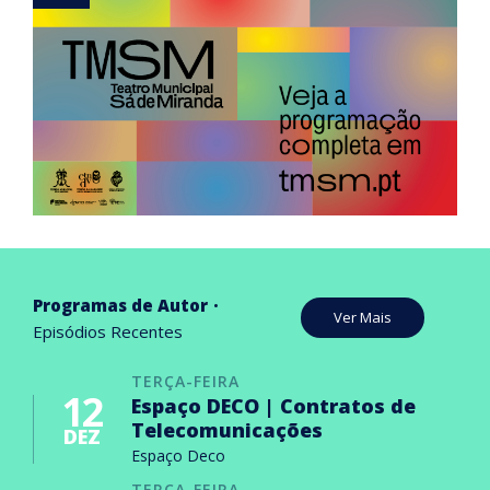
Programas de Autor
Ver Mais
Episódios Recentes
TERÇA-FEIRA
12
Espaço DECO | Contratos de
Telecomunicações
DEZ
Espaço Deco
TERÇA-FEIRA