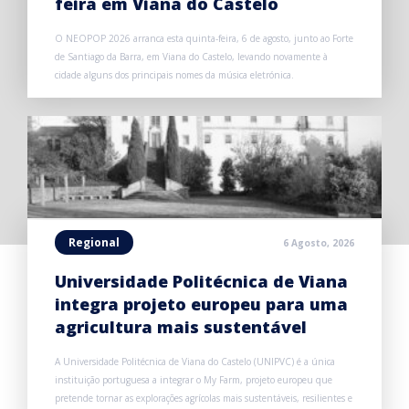
feira em Viana do Castelo
O NEOPOP 2026 arranca esta quinta-feira, 6 de agosto, junto ao Forte
de Santiago da Barra, em Viana do Castelo, levando novamente à
cidade alguns dos principais nomes da música eletrónica.
Regional
6 Agosto, 2026
Universidade Politécnica de Viana
integra projeto europeu para uma
agricultura mais sustentável
A Universidade Politécnica de Viana do Castelo (UNIPVC) é a única
instituição portuguesa a integrar o My Farm, projeto europeu que
pretende tornar as explorações agrícolas mais sustentáveis, resilientes e