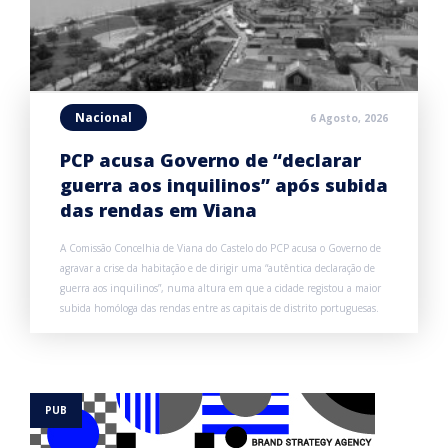
Nacional
6 Agosto, 2026
PCP acusa Governo de “declarar
guerra aos inquilinos” após subida
das rendas em Viana
A Comissão Concelhia de Viana do Castelo do PCP acusa o Governo de
agravar a crise da habitação e de dirigir uma “autêntica declaração de
guerra aos inquilinos”, numa altura em que a cidade registou a maior
subida homóloga das rendas entre as capitais de distrito portuguesas.