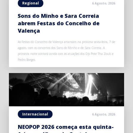
Regional
6 Agosto, 2026
Sons do Minho e Sara Correia
abrem Festas do Concelho de
Valença
As Festas do Concelho de Valença arrancam na próxima sexta-feira, 7 de
agosto, com os concertos dos Sons do Minho e de Sara Correia. A
primeira noite contará ainda com as atuações dos DJs Pete Tha Zouk e
Pedro Borges.
Internacional
6 Agosto, 2026
NEOPOP 2026 começa esta quinta-