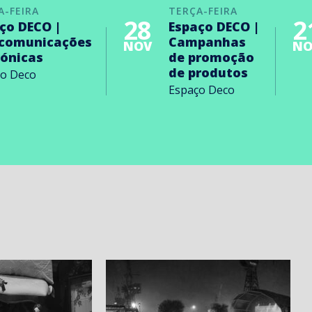
A-FEIRA
TERÇA-FEIRA
28
2
ço DECO |
Espaço DECO |
ecomunicações
Campanhas
NOV
NO
rónicas
de promoção
de produtos
ço Deco
Espaço Deco