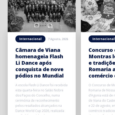
Internacional
Internacional
7 Agosto, 2026
Câmara de Viana
Concurso 
homenageia Flash
Montras l
Li Dance após
e tradiçõ
conquista de nove
Romaria 
pódios no Mundial
comércio 
A escola Flash Li Dance foi recebida
O Concurso de Mo
esta quarta-feira no Salão Nobre
Romaria de Noss
dos Paços do Concelho, numa
d’Agonia está de 
cerimónia de reconhecimento
de Viana do Castel
pelos resultados alcançados na
e 22 de agosto, e
Dance World Cup 2026, realizada
comércio tradicio