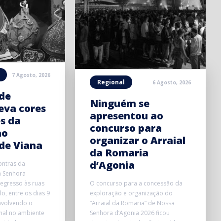
7 Agosto, 2026
Regional
6 Agosto, 2026
de
Ninguém se
eva cores
apresentou ao
es da
concurso para
ao
organizar o Arraial
de Viana
da Romaria
d’Agonia
ntras da
a Senhora
regresso às ruas
O concurso para a concessão da
o, entre os dias 9
exploração e organização do
nvolvendo o
“Arraial da Romaria” de Nossa
nal no ambiente
Senhora d’Agonia 2026 ficou