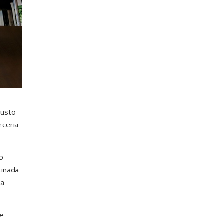
usto
rceria
o
tinada
da
de