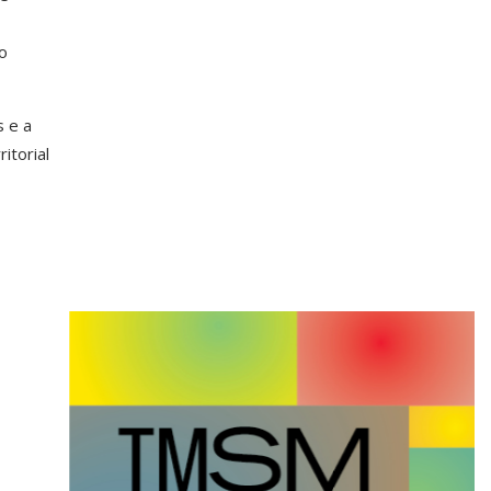
o
s e a
itorial