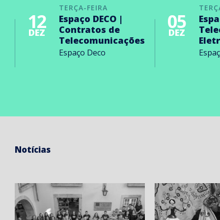
TERÇA-FEIRA
TERÇ
12
05
Espaço DECO |
Espa
Contratos de
Tel
DEZ
DEZ
Telecomunicações
Elet
Espaço Deco
Espa
Notícias