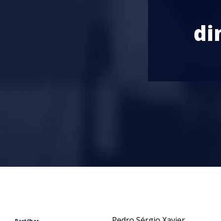
di
Pedro Sérgio Xavier