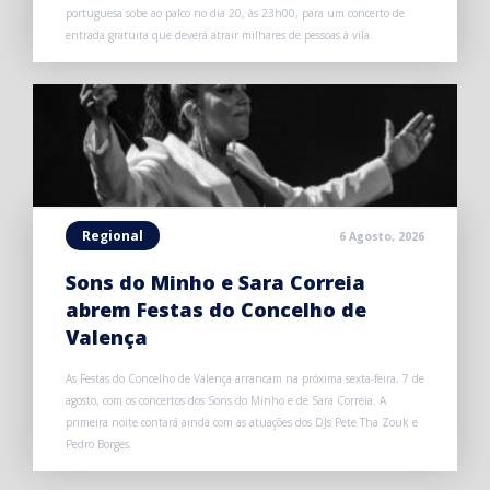
portuguesa sobe ao palco no dia 20, às 23h00, para um concerto de
entrada gratuita que deverá atrair milhares de pessoas à vila.
Regional
6 Agosto, 2026
Sons do Minho e Sara Correia
abrem Festas do Concelho de
Valença
As Festas do Concelho de Valença arrancam na próxima sexta-feira, 7 de
agosto, com os concertos dos Sons do Minho e de Sara Correia. A
primeira noite contará ainda com as atuações dos DJs Pete Tha Zouk e
Pedro Borges.