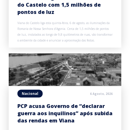
do Castelo com 1,5 milhões de
pontos de luz
Viana do Castelo liga esta quinta-feira, 6 de agosto, as iluminações da
Romaria de Nossa Senhora d’Agonia. Cerca de 1,5 milhões de pontos
de luz, instalados ao longo de 9,8 quilómetros de ruas, vão transformar
o ambiente da cidade e anunciar a aproximação das festas.
Nacional
6 Agosto, 2026
PCP acusa Governo de “declarar
guerra aos inquilinos” após subida
das rendas em Viana