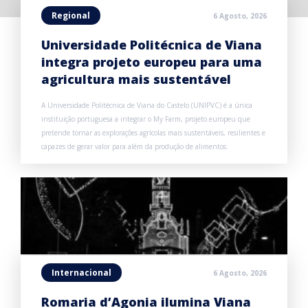
Regional
6 Agosto, 2026
Universidade Politécnica de Viana
integra projeto europeu para uma
agricultura mais sustentável
A Universidade Politécnica de Viana do Castelo (UNIPVC) é a única
instituição portuguesa a integrar o My Farm, projeto europeu que
pretende tornar as explorações agrícolas mais sustentáveis, resilientes e
capazes de gerar valor para além da produção de alimentos.
Internacional
6 Agosto, 2026
Romaria d’Agonia ilumina Viana