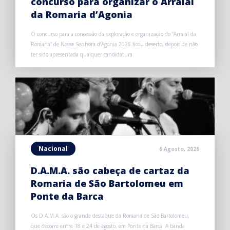
concurso para organizar o Arraial
da Romaria d’Agonia
O concurso para a concessão da exploração e organização do “Arraial da
Romaria” de Nossa Senhora d’Agonia 2026 ficou deserto, depois de não
ter sido apresentada qualquer candidatura.
Nacional
6 Agosto, 2026
D.A.M.A. são cabeça de cartaz da
Romaria de São Bartolomeu em
Ponte da Barca
Os D.A.M.A. são o grande destaque da Romaria de São Bartolomeu,
que decorre entre 18 e 24 de agosto, em Ponte da Barca. A banda