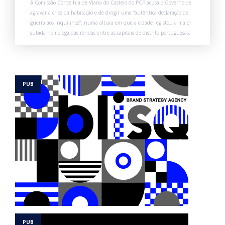
A Comissão Concelhia de Viana do Castelo do PCP acusa o Governo de
agravar a crise da habitação e de dirigir uma “autêntica declaração de
guerra aos inquilinos”, numa altura em que a cidade registou a maior
subida homóloga das rendas entre as capitais de distrito portuguesas.