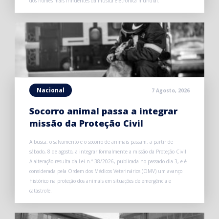
dos nomes mais influentes da música eletrónica mundial.
Nacional
7 Agosto, 2026
Socorro animal passa a integrar
missão da Proteção Civil
A busca, o salvamento e o socorro de animais passam, a partir de
sábado, 8 de agosto, a integrar formalmente a missão da Proteção Civil.
A alteração resulta da Lei n.º 38/2026, publicada no passado dia 3, e é
considerada pela Ordem dos Médicos Veterinários (OMV) um avanço
histórico na proteção dos animais em situações de emergência e
catástrofe.