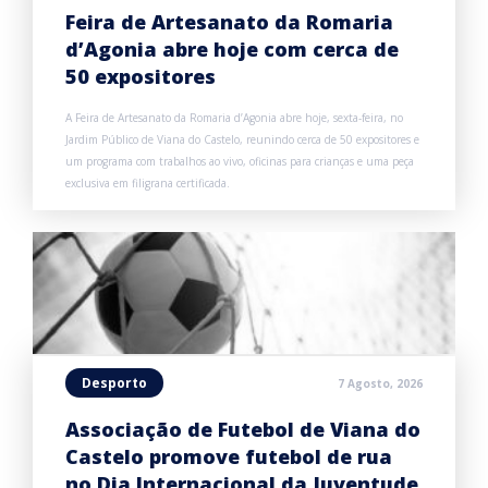
Feira de Artesanato da Romaria
d’Agonia abre hoje com cerca de
50 expositores
A Feira de Artesanato da Romaria d’Agonia abre hoje, sexta-feira, no
Jardim Público de Viana do Castelo, reunindo cerca de 50 expositores e
um programa com trabalhos ao vivo, oficinas para crianças e uma peça
exclusiva em filigrana certificada.
Desporto
7 Agosto, 2026
Associação de Futebol de Viana do
Castelo promove futebol de rua
no Dia Internacional da Juventude