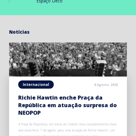
Espaço Deco
Notícias
Internacional
8 Agosto, 2026
Richie Hawtin enche Praça da
República em atuação surpresa do
NEOPOP
A Praça da República, em Viana do Castelo, ficou completamente cheia
esta sexta-feira, 7 de agosto, para uma atuação de Richie Hawtin, um