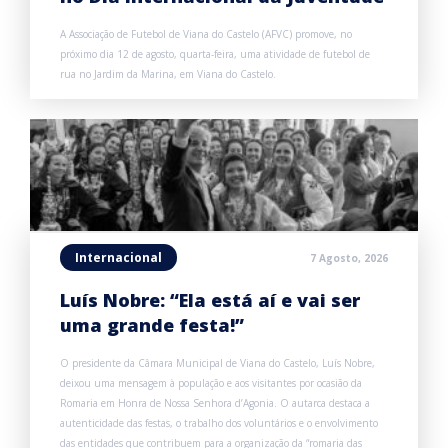
A Associação de Futebol de Viana do Castelo (AFVC) promove, no
próximo dia 12 de agosto, quarta-feira, uma atividade de futebol de
rua no Jardim da Marina, em Viana do Castelo.
Internacional
7 Agosto, 2026
Luís Nobre: “Ela está aí e vai ser
uma grande festa!”
O presidente da Câmara Municipal de Viana do Castelo, Luís Nobre,
deixou uma mensagem à população e aos visitantes por ocasião da
Romaria em Honra de Nossa Senhora d’Agonia. O autarca destaca a
autenticidade das festas, o trabalho dos voluntários e o envolvimento
das entidades que contribuem para a organização da “romaria das