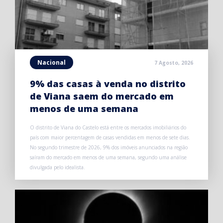
Nacional
7 Agosto, 2026
9% das casas à venda no distrito
de Viana saem do mercado em
menos de uma semana
O distrito de Viana do Castelo está entre os mercados imobiliários do
país com maior percentagem de casas vendidas em menos de sete dias.
No segundo trimestre de 2026, 9% dos imóveis anunciados na região
saíram do mercado em menos de uma semana, segundo uma análise
divulgada pelo idealista.