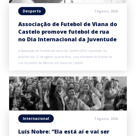
Desporto
7 Agosto, 2026
Associação de Futebol de Viana do
Castelo promove futebol de rua
no Dia Internacional da Juventude
A Associação de Futebol de Viana do Castelo (AFVC) promove, no
próximo dia 12 de agosto, quarta-feira, uma atividade de futebol de
rua no Jardim da Marina, em Viana do Castelo.
Internacional
7 Agosto, 2026
Luís Nobre: “Ela está aí e vai ser