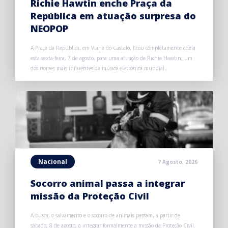
Richie Hawtin enche Praça da
República em atuação surpresa do
NEOPOP
A Praça da República, em Viana do Castelo, ficou completamente cheia
esta sexta-feira, 7 de agosto, para uma atuação de Richie Hawtin, um
dos nomes mais influentes da música eletrónica mundial.
Nacional
7 Agosto, 2026
Socorro animal passa a integrar
missão da Proteção Civil
A busca, o salvamento e o socorro de animais passam, a partir de
sábado, 8 de agosto, a integrar formalmente a missão da Proteção Civil.