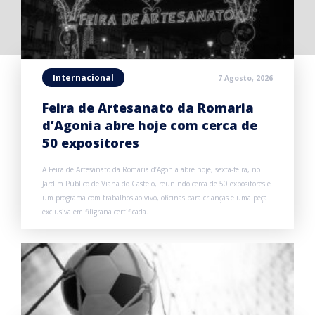
Internacional
7 Agosto, 2026
Feira de Artesanato da Romaria
d’Agonia abre hoje com cerca de
50 expositores
A Feira de Artesanato da Romaria d’Agonia abre hoje, sexta-feira, no
Jardim Público de Viana do Castelo, reunindo cerca de 50 expositores e
um programa com trabalhos ao vivo, oficinas para crianças e uma peça
exclusiva em filigrana certificada.