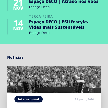
21
Espaço DECO | Atraso nos voos
Espaço Deco
NOV
TERÇA-FEIRA
14
Espaço DECO | PSLifestyle-
Vidas mais Sustentáveis
NOV
Espaço Deco
Notícias
Internacional
8 Agosto, 2026