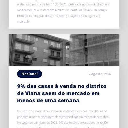
A alteração resulta da Lei n.º 38/2026, publicada no passado dia 3, e é
considerada pela Ordem dos Médicos Veterinários (OMV) um avanço
histórico na proteção dos animais em situações de emergência e
catástrofe.
Nacional
7 Agosto, 2026
9% das casas à venda no distrito
de Viana saem do mercado em
menos de uma semana
O distrito de Viana do Castelo está entre os mercados imobiliários do
país com maior percentagem de casas vendidas em menos de sete dias.
No segundo trimestre de 2026, 9% dos imóveis anunciados na região