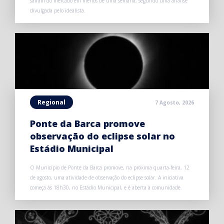
saíram do mercado em menos de uma semana, segundo uma análise
divulgada pelo idealista.
Regional
7 Agosto, 2026
Ponte da Barca promove
observação do eclipse solar no
Estádio Municipal
O Município de Ponte da Barca promove, na próxima quarta-feira, 12
de agosto, uma atividade de observação do eclipse solar. A iniciativa
começa às 18h30, no Estádio Municipal, e é aberta à comunidade.