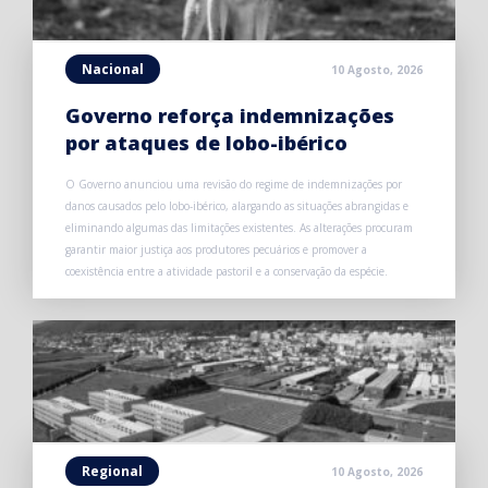
Nacional
10 Agosto, 2026
Governo reforça indemnizações
por ataques de lobo-ibérico
O Governo anunciou uma revisão do regime de indemnizações por
danos causados pelo lobo-ibérico, alargando as situações abrangidas e
eliminando algumas das limitações existentes. As alterações procuram
garantir maior justiça aos produtores pecuários e promover a
coexistência entre a atividade pastoril e a conservação da espécie.
Regional
10 Agosto, 2026