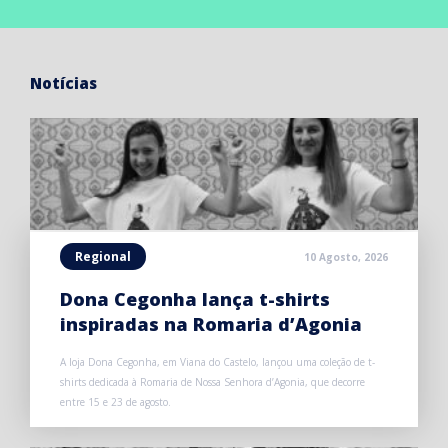
Notícias
Regional
10 Agosto, 2026
Dona Cegonha lança t-shirts
inspiradas na Romaria d’Agonia
A loja Dona Cegonha, em Viana do Castelo, lançou uma coleção de t-
shirts dedicada à Romaria de Nossa Senhora d’Agonia, que decorre
entre 15 e 23 de agosto.