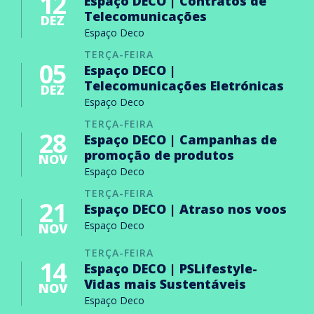
12
Espaço DECO | Contratos de
Telecomunicações
DEZ
Espaço Deco
TERÇA-FEIRA
05
Espaço DECO |
Telecomunicações Eletrónicas
DEZ
Espaço Deco
TERÇA-FEIRA
28
Espaço DECO | Campanhas de
promoção de produtos
NOV
Espaço Deco
TERÇA-FEIRA
21
Espaço DECO | Atraso nos voos
Espaço Deco
NOV
TERÇA-FEIRA
14
Espaço DECO | PSLifestyle-
Vidas mais Sustentáveis
NOV
Espaço Deco