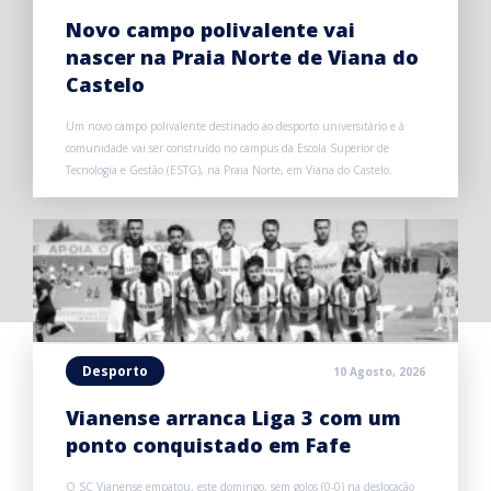
Novo campo polivalente vai
nascer na Praia Norte de Viana do
Castelo
Um novo campo polivalente destinado ao desporto universitário e à
comunidade vai ser construído no campus da Escola Superior de
Tecnologia e Gestão (ESTG), na Praia Norte, em Viana do Castelo.
Desporto
10 Agosto, 2026
Vianense arranca Liga 3 com um
ponto conquistado em Fafe
O SC Vianense empatou, este domingo, sem golos (0-0) na deslocação