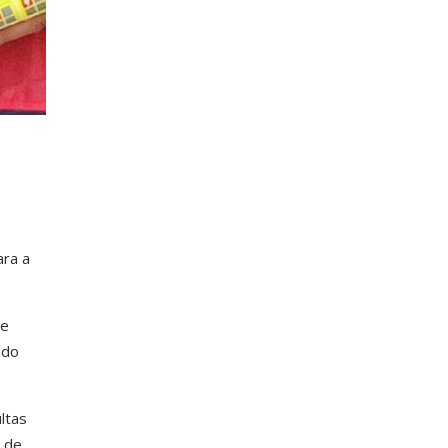
s
ara a
ue
 do
ltas
 de