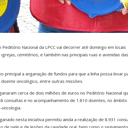
 Peditório Nacional da LPCC vai decorrer até domingo em locais
 igrejas, cemitérios, e também nas principais ruas e avenidas da
 principal a angariação de fundos para que a linha possa levar p
 doente oncológico, entre outras missões.
ariaram cerca de dois milhões de euros no Peditório Nacional q
88 consultas e no acompanhamento de 1.810 doentes, no âmbito
-oncologia.
riado nesta iniciativa permitiu ainda a realização de 8.931 consu
ro de pele e de lesões da cavidade oral, bem como o seguimento