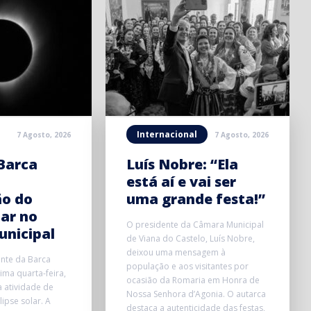
Internacional
7 Agosto, 2026
7 Agosto, 2026
Barca
Luís Nobre: “Ela
está aí e vai ser
ão do
uma grande festa!”
lar no
O presidente da Câmara Municipal
unicipal
de Viana do Castelo, Luís Nobre,
deixou uma mensagem à
onte da Barca
população e aos visitantes por
ma quarta-feira,
ocasião da Romaria em Honra de
 atividade de
Nossa Senhora d’Agonia. O autarca
ipse solar. A
destaca a autenticidade das festas,