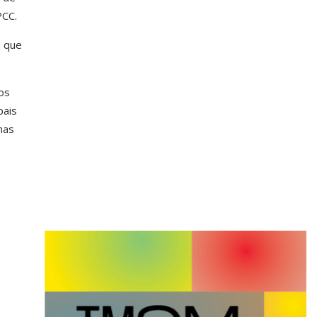
PCC.
a que
os
pais
nas