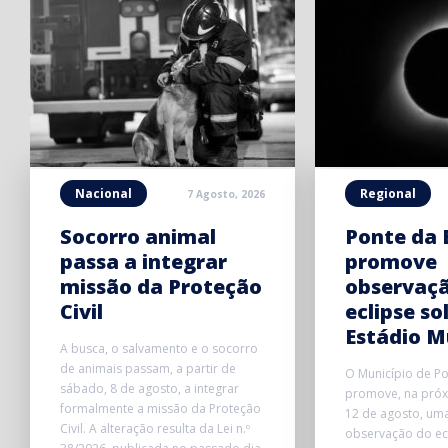
Nacional
Regional
7 Agosto, 2026
Socorro animal
Ponte da 
passa a integrar
promove
missão da Proteção
observaç
Civil
eclipse so
Estádio M
A busca, o salvamento e o socorro
de animais passam, a partir de
O Município de P
sábado, 8 de agosto, a integrar
promove, na próxi
formalmente a missão da Proteção
12 de agosto, uma
Civil. A alteração resulta da Lei n.º
observação do ecl