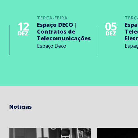
TERÇA-FEIRA
TERÇ
12
05
Espaço DECO |
Espa
Contratos de
Tel
DEZ
DEZ
Telecomunicações
Elet
Espaço Deco
Espa
Notícias