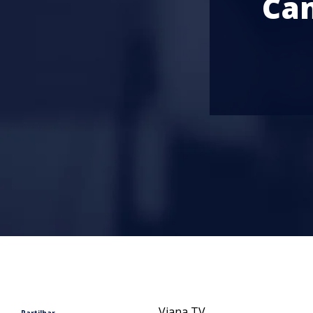
Can
Viana TV