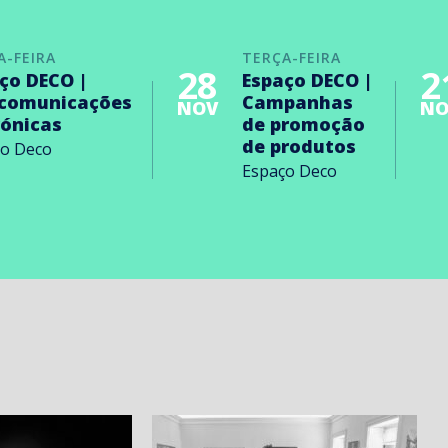
A-FEIRA
TERÇA-FEIRA
28
2
ço DECO |
Espaço DECO |
ecomunicações
Campanhas
NOV
NO
rónicas
de promoção
de produtos
ço Deco
Espaço Deco