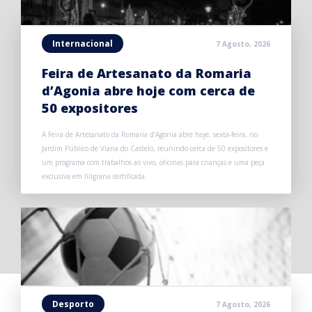
Internacional
7 Agosto, 2026
Feira de Artesanato da Romaria
d’Agonia abre hoje com cerca de
50 expositores
A Feira de Artesanato da Romaria d’Agonia abre hoje, sexta-feira, no
Jardim Público de Viana do Castelo, reunindo cerca de 50 expositores e
um programa com trabalhos ao vivo, oficinas para crianças e uma peça
exclusiva em filigrana certificada.
Desporto
7 Agosto, 2026