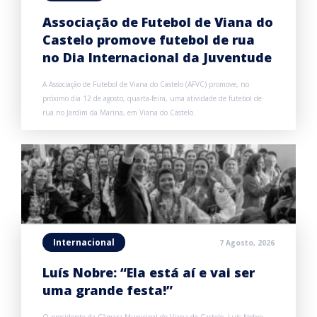
Associação de Futebol de Viana do
Castelo promove futebol de rua
no Dia Internacional da Juventude
A Associação de Futebol de Viana do Castelo (AFVC) promove, no
próximo dia 12 de agosto, quarta-feira, uma atividade de futebol de
rua no Jardim da Marina, em Viana do Castelo.
Internacional
7 Agosto, 2026
Luís Nobre: “Ela está aí e vai ser
uma grande festa!”
O presidente da Câmara Municipal de Viana do Castelo, Luís Nobre,