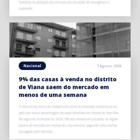
histórico na proteção dos animais em situações de emergência e
catástrofe.
Nacional
7 Agosto, 2026
9% das casas à venda no distrito
de Viana saem do mercado em
menos de uma semana
O distrito de Viana do Castelo está entre os mercados imobiliários do
país com maior percentagem de casas vendidas em menos de sete dias.
No segundo trimestre de 2026, 9% dos imóveis anunciados na região
saíram do mercado em menos de uma semana, segundo uma análise
divulgada pelo idealista.