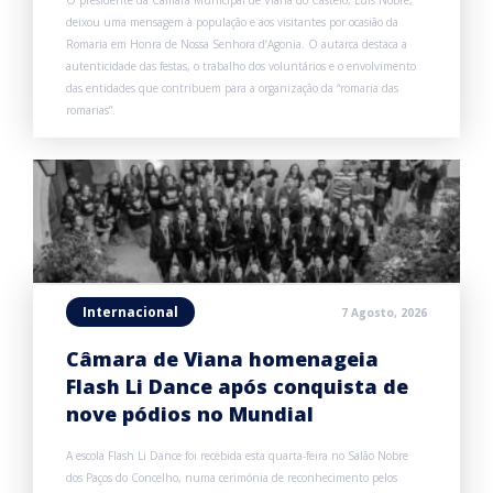
deixou uma mensagem à população e aos visitantes por ocasião da
Romaria em Honra de Nossa Senhora d’Agonia. O autarca destaca a
autenticidade das festas, o trabalho dos voluntários e o envolvimento
das entidades que contribuem para a organização da “romaria das
romarias”.
Internacional
7 Agosto, 2026
Câmara de Viana homenageia
Flash Li Dance após conquista de
nove pódios no Mundial
A escola Flash Li Dance foi recebida esta quarta-feira no Salão Nobre
dos Paços do Concelho, numa cerimónia de reconhecimento pelos