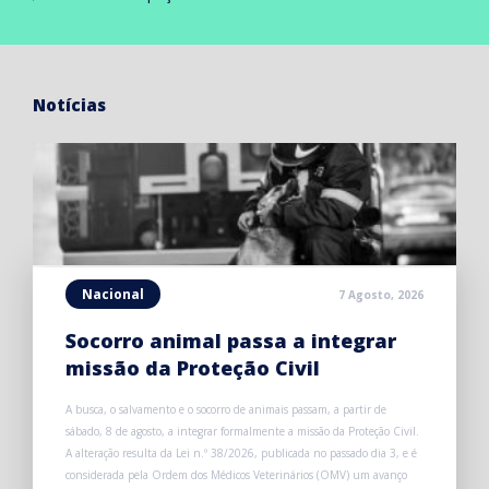
Notícias
Nacional
7 Agosto, 2026
Socorro animal passa a integrar
missão da Proteção Civil
A busca, o salvamento e o socorro de animais passam, a partir de
sábado, 8 de agosto, a integrar formalmente a missão da Proteção Civil.
A alteração resulta da Lei n.º 38/2026, publicada no passado dia 3, e é
considerada pela Ordem dos Médicos Veterinários (OMV) um avanço