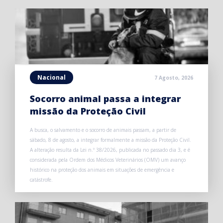
Nacional
7 Agosto, 2026
Socorro animal passa a integrar
missão da Proteção Civil
A busca, o salvamento e o socorro de animais passam, a partir de
sábado, 8 de agosto, a integrar formalmente a missão da Proteção Civil.
A alteração resulta da Lei n.º 38/2026, publicada no passado dia 3, e é
considerada pela Ordem dos Médicos Veterinários (OMV) um avanço
histórico na proteção dos animais em situações de emergência e
catástrofe.