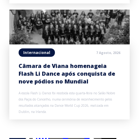
Internacional
7 Agosto, 2026
Câmara de Viana homenageia
Flash Li Dance após conquista de
nove pódios no Mundial
A escola Flash Li Dance foi recebida esta quarta-feira no Salão Nobre
dos Paços do Concelho, numa cerimónia de reconhecimento pelos
resultados alcançados na Dance World Cup 2026, realizada em
Dublin, na Irlanda.