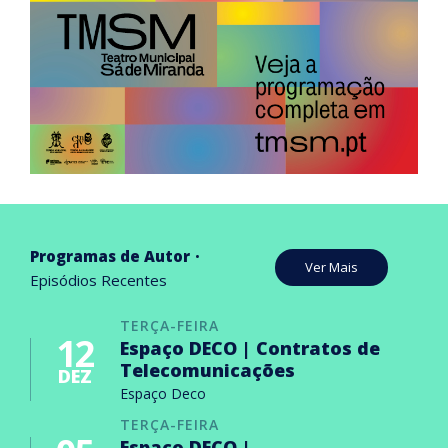
Programas de Autor
Ver Mais
Episódios Recentes
TERÇA-FEIRA
12
Espaço DECO | Contratos de
Telecomunicações
DEZ
Espaço Deco
TERÇA-FEIRA
Espaço DECO |