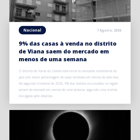
Nacional
7 Agosto, 2026
9% das casas à venda no distrito
de Viana saem do mercado em
menos de uma semana
O distrito de Viana do Castelo está entre os mercados imobiliários do
país com maior percentagem de casas vendidas em menos de sete dias.
No segundo trimestre de 2026, 9% dos imóveis anunciados na região
saíram do mercado em menos de uma semana, segundo uma análise
divulgada pelo idealista.