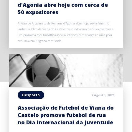
d’Agonia abre hoje com cerca de
50 expositores
A Feira de Artesanato da Romaria d’Agonia abre hoje, sexta-feira, no
Jardim Público de Viana do Castelo, reunindo cerca de 50 expositores e
um programa com trabalhos ao vivo, oficinas para crianças e uma peça
exclusiva em filigrana certificada.
Desporto
7 Agosto, 2026
Associação de Futebol de Viana do
Castelo promove futebol de rua
no Dia Internacional da Juventude