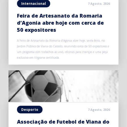
Internacional
7 Agosto, 2026
Feira de Artesanato da Romaria
d’Agonia abre hoje com cerca de
50 expositores
A Feira de Artesanato da Romaria d’Agonia abre hoje, sexta-feira, no
Jardim Público de Viana do Castelo, reunindo cerca de 50 expositores e
um programa com trabalhos ao vivo, oficinas para crianças e uma peça
exclusiva em filigrana certificada.
Desporto
7 Agosto, 2026
Associação de Futebol de Viana do