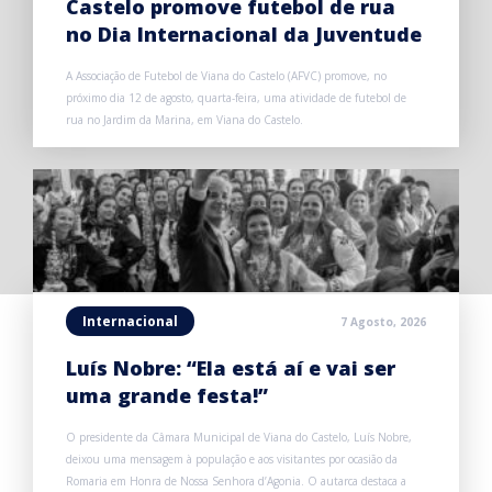
Castelo promove futebol de rua
no Dia Internacional da Juventude
A Associação de Futebol de Viana do Castelo (AFVC) promove, no
próximo dia 12 de agosto, quarta-feira, uma atividade de futebol de
rua no Jardim da Marina, em Viana do Castelo.
Internacional
7 Agosto, 2026
Luís Nobre: “Ela está aí e vai ser
uma grande festa!”
O presidente da Câmara Municipal de Viana do Castelo, Luís Nobre,
deixou uma mensagem à população e aos visitantes por ocasião da
Romaria em Honra de Nossa Senhora d’Agonia. O autarca destaca a