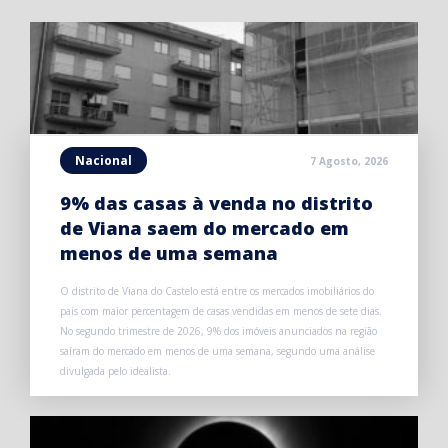
Nacional
7 Agosto, 2026
9% das casas à venda no distrito
de Viana saem do mercado em
menos de uma semana
O distrito de Viana do Castelo está entre os mercados imobiliários do
país com maior percentagem de casas vendidas em menos de sete dias.
No segundo trimestre de 2026, 9% dos imóveis anunciados na região
saíram do mercado em menos de uma semana, segundo uma análise
divulgada pelo idealista.