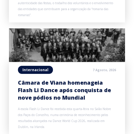
autenticidade das festas, o trabalho dos voluntários e o envolvimento
das entidades que contribuem para a organização da “romaria das
romarias”.
Internacional
7 Agosto, 2026
Câmara de Viana homenageia
Flash Li Dance após conquista de
nove pódios no Mundial
A escola Flash Li Dance foi recebida esta quarta-feira no Salão Nobre
dos Paços do Concelho, numa cerimónia de reconhecimento pelos
resultados alcançados na Dance World Cup 2026, realizada em
Dublin, na Irlanda.