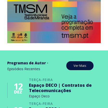
Programas de Autor
Ver Mais
Episódios Recentes
TERÇA-FEIRA
12
Espaço DECO | Contratos de
Telecomunicações
DEZ
Espaço Deco
TERÇA-FEIRA