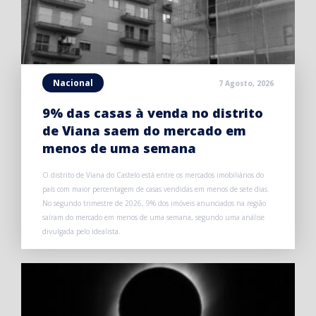
Nacional
7 Agosto, 2026
9% das casas à venda no distrito
de Viana saem do mercado em
menos de uma semana
O distrito de Viana do Castelo está entre os mercados imobiliários do
país com maior percentagem de casas vendidas em menos de sete dias.
No segundo trimestre de 2026, 9% dos imóveis anunciados na região
saíram do mercado em menos de uma semana, segundo uma análise
divulgada pelo idealista.