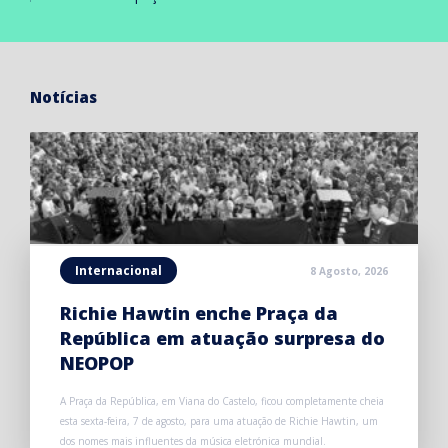
Notícias
Internacional
8 Agosto, 2026
Richie Hawtin enche Praça da
República em atuação surpresa do
NEOPOP
A Praça da República, em Viana do Castelo, ficou completamente cheia
esta sexta-feira, 7 de agosto, para uma atuação de Richie Hawtin, um
dos nomes mais influentes da música eletrónica mundial.