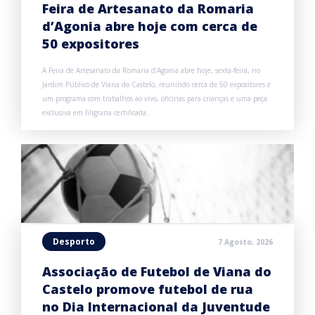
Feira de Artesanato da Romaria
d’Agonia abre hoje com cerca de
50 expositores
A Feira de Artesanato da Romaria d’Agonia abre hoje, sexta-feira, no
Jardim Público de Viana do Castelo, reunindo cerca de 50 expositores e
um programa com trabalhos ao vivo, oficinas para crianças e uma peça
exclusiva em filigrana certificada.
Desporto
7 Agosto, 2026
Associação de Futebol de Viana do
Castelo promove futebol de rua
no Dia Internacional da Juventude