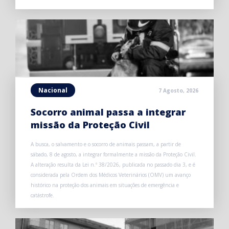
Nacional
7 Agosto, 2026
Socorro animal passa a integrar
missão da Proteção Civil
A busca, o salvamento e o socorro de animais passam, a partir de
sábado, 8 de agosto, a integrar formalmente a missão da Proteção Civil.
A alteração resulta da Lei n.º 38/2026, publicada no passado dia 3, e é
considerada pela Ordem dos Médicos Veterinários (OMV) um avanço
histórico na proteção dos animais em situações de emergência e
catástrofe.