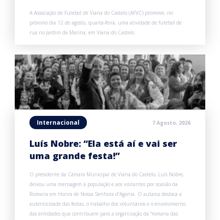
A Associação de Futebol de Viana do Castelo (AFVC) promove, no
próximo dia 12 de agosto, quarta-feira, uma atividade de futebol de
rua no Jardim da Marina, em Viana do Castelo.
Internacional
7 Agosto, 2026
Luís Nobre: “Ela está aí e vai ser
uma grande festa!”
O presidente da Câmara Municipal de Viana do Castelo, Luís Nobre,
deixou uma mensagem à população e aos visitantes por ocasião da
Romaria em Honra de Nossa Senhora d’Agonia. O autarca destaca a
autenticidade das festas, o trabalho dos voluntários e o envolvimento
das entidades que contribuem para a organização da “romaria das