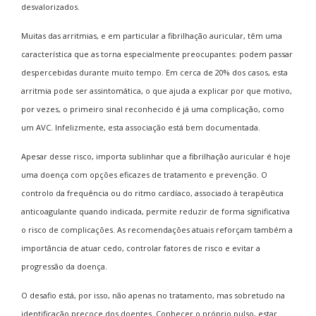
desvalorizados.
Muitas das arritmias, e em particular a fibrilhação auricular, têm uma
característica que as torna especialmente preocupantes: podem passar
despercebidas durante muito tempo. Em cerca de 20% dos casos, esta
arritmia pode ser assintomática, o que ajuda a explicar por que motivo,
por vezes, o primeiro sinal reconhecido é já uma complicação, como
um AVC. Infelizmente, esta associação está bem documentada.
Apesar desse risco, importa sublinhar que a fibrilhação auricular é hoje
uma doença com opções eficazes de tratamento e prevenção. O
controlo da frequência ou do ritmo cardíaco, associado à terapêutica
anticoagulante quando indicada, permite reduzir de forma significativa
o risco de complicações. As recomendações atuais reforçam também a
importância de atuar cedo, controlar fatores de risco e evitar a
progressão da doença.
O desafio está, por isso, não apenas no tratamento, mas sobretudo na
identificação precoce dos doentes. Conhecer o próprio pulso, estar