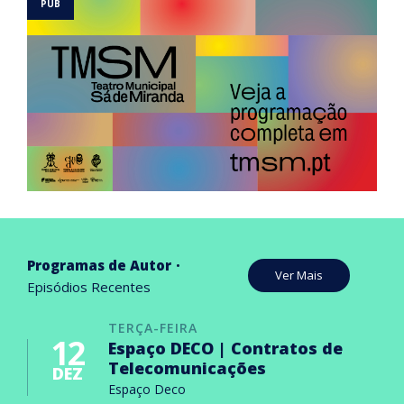
Programas de Autor
Ver Mais
Episódios Recentes
TERÇA-FEIRA
12
Espaço DECO | Contratos de
Telecomunicações
DEZ
Espaço Deco