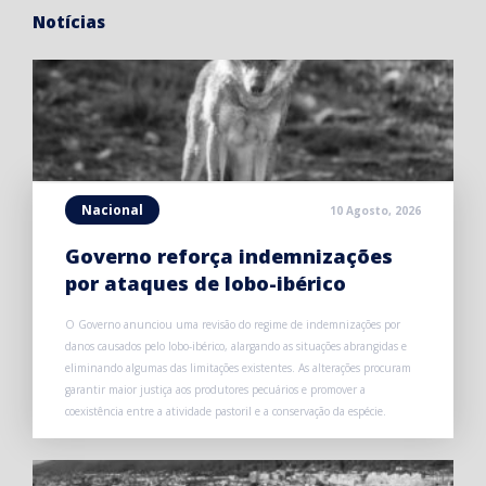
Notícias
Nacional
10 Agosto, 2026
Governo reforça indemnizações
por ataques de lobo-ibérico
O Governo anunciou uma revisão do regime de indemnizações por
danos causados pelo lobo-ibérico, alargando as situações abrangidas e
eliminando algumas das limitações existentes. As alterações procuram
garantir maior justiça aos produtores pecuários e promover a
coexistência entre a atividade pastoril e a conservação da espécie.