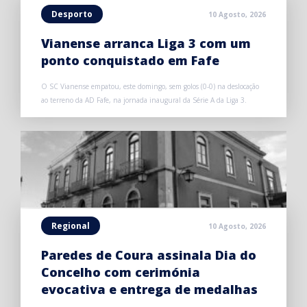
Desporto
10 Agosto, 2026
Vianense arranca Liga 3 com um
ponto conquistado em Fafe
O SC Vianense empatou, este domingo, sem golos (0-0) na deslocação
ao terreno da AD Fafe, na jornada inaugural da Série A da Liga 3.
Regional
10 Agosto, 2026
Paredes de Coura assinala Dia do
Concelho com cerimónia
evocativa e entrega de medalhas