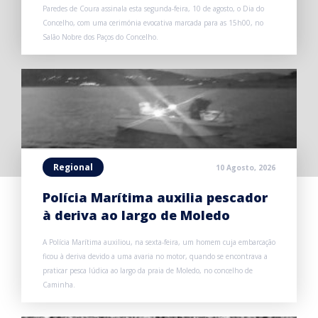
Paredes de Coura assinala esta segunda-feira, 10 de agosto, o Dia do
Concelho, com uma cerimónia evocativa marcada para as 15h00, no
Salão Nobre dos Paços do Concelho.
Regional
10 Agosto, 2026
Polícia Marítima auxilia pescador
à deriva ao largo de Moledo
A Polícia Marítima auxiliou, na sexta-feira, um homem cuja embarcação
ficou à deriva devido a uma avaria no motor, quando se encontrava a
praticar pesca lúdica ao largo da praia de Moledo, no concelho de
Caminha.