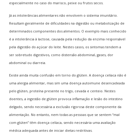
especialmente no caso do marisco, peixe ou frutos secos.
Já as intolerâncias alimentares não envolvem o sistema imunitário.
Resultam geralmente de dificuldades na digestão ou metabolização de
determinados componentes dos alimentos. O exemplo mais conhecido
é a intolerância à lactose, causada pela redução da enzima responsável
pela digestão do açúcar do leite. Nestes casos, os sintomas tendem a
ser sobretudo digestivos, como distensão abdominal, gases, dor
abdominal ou diarreia.
Existe ainda muita confusão em torno do glúten. A doença celíaca não é
uma alergia alimentar, mas sim uma doença autoimune desencadeada
pelo glúten, proteína presente no trigo, cevada e centeio. Nestes
doentes, a ingestão de glúten provoca inflamação e lesão do intestino
delgado, sendo necessária a exclusão rigorosa deste componente da
alimentação. No entanto, nem todas as pessoas que se sentem “mal
com glúten” têm doença celíaca, sendo necessária uma avaliação
médica adequada antes de iniciar dietas restritivas.