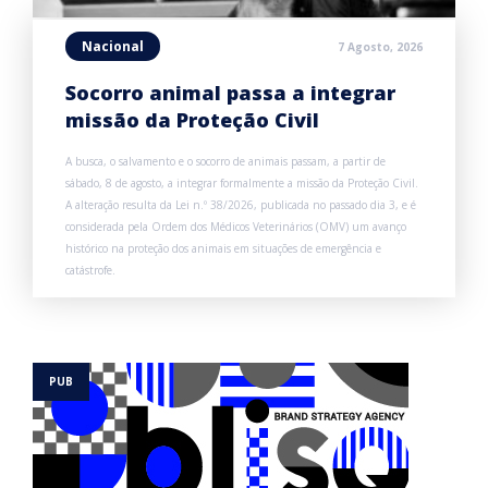
Nacional
7 Agosto, 2026
Socorro animal passa a integrar
missão da Proteção Civil
A busca, o salvamento e o socorro de animais passam, a partir de
sábado, 8 de agosto, a integrar formalmente a missão da Proteção Civil.
A alteração resulta da Lei n.º 38/2026, publicada no passado dia 3, e é
considerada pela Ordem dos Médicos Veterinários (OMV) um avanço
histórico na proteção dos animais em situações de emergência e
catástrofe.