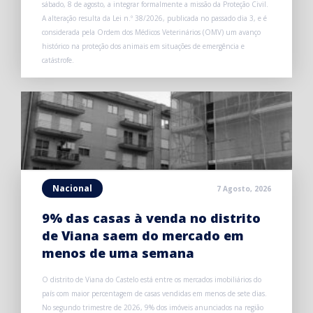
sábado, 8 de agosto, a integrar formalmente a missão da Proteção Civil.
A alteração resulta da Lei n.º 38/2026, publicada no passado dia 3, e é
considerada pela Ordem dos Médicos Veterinários (OMV) um avanço
histórico na proteção dos animais em situações de emergência e
catástrofe.
Nacional
7 Agosto, 2026
9% das casas à venda no distrito
de Viana saem do mercado em
menos de uma semana
O distrito de Viana do Castelo está entre os mercados imobiliários do
país com maior percentagem de casas vendidas em menos de sete dias.
No segundo trimestre de 2026, 9% dos imóveis anunciados na região