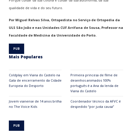
Porque cuidar da sua coluna é cuidar da sua autonomia, da sua
qualidade de vida e do seu futuro.
Por Miguel Relvas Silva, Ortopedista no Serviço de Ortopedia da
ULS São João e nas Unidades CUF Arrifana de Sousa, Professor na
Faculdade de Medicina da Universidade do Porto.
Mais Populares
Coldplay em Viana do Castelo na
Primeira princesa de filme de
Gala de encerramento da Cidade
desenhos animados 100%
Europeia do Desporto
português é a Ana da lenda de
Viana do Castelo
Jovem vianense de 14 anos brilha
Coordenador técnico da AFVC é
no The Voice Kids
despedido “por justa causa”