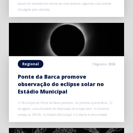
saíram do mercado em menos de uma semana, segundo uma análise
divulgada pelo idealista.
Regional
7 Agosto, 2026
Ponte da Barca promove
observação do eclipse solar no
Estádio Municipal
O Município de Ponte da Barca promove, na próxima quarta-feira, 12
de agosto, uma atividade de observação do eclipse solar. A iniciativa
começa às 18h30, no Estádio Municipal, e é aberta à comunidade.