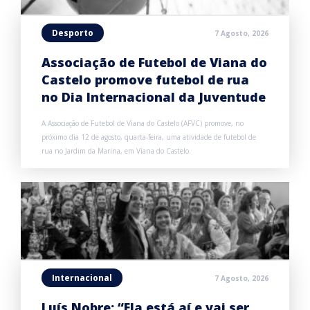
Desporto
7 Agosto, 2026
Associação de Futebol de Viana do
Castelo promove futebol de rua
no Dia Internacional da Juventude
A Associação de Futebol de Viana do Castelo (AFVC) promove, no
próximo dia 12 de agosto, quarta-feira, uma atividade de futebol de
rua no Jardim da Marina, em Viana do Castelo.
Internacional
7 Agosto, 2026
Luís Nobre: “Ela está aí e vai ser