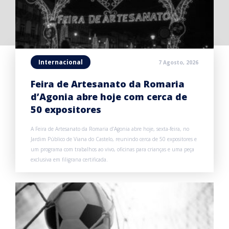
Internacional
7 Agosto, 2026
Feira de Artesanato da Romaria
d’Agonia abre hoje com cerca de
50 expositores
A Feira de Artesanato da Romaria d’Agonia abre hoje, sexta-feira, no
Jardim Público de Viana do Castelo, reunindo cerca de 50 expositores e
um programa com trabalhos ao vivo, oficinas para crianças e uma peça
exclusiva em filigrana certificada.