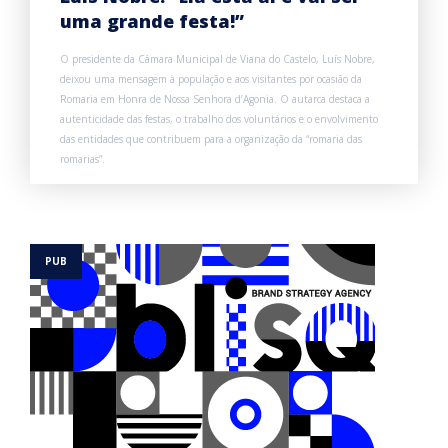
uma grande festa!”
O presidente da Câmara Municipal de Viana do Castelo, Luís Nobre,
deixou uma mensagem à população e aos visitantes por ocasião da
Romaria em Honra de Nossa Senhora d’Agonia. O autarca destaca a
autenticidade das festas, o trabalho dos voluntários e o envolvimento
das entidades que contribuem para a organização da “romaria das
romarias”.