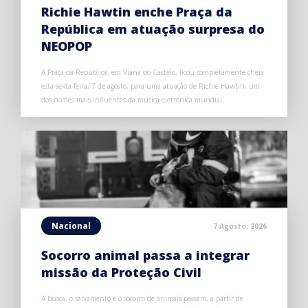
Richie Hawtin enche Praça da
República em atuação surpresa do
NEOPOP
A Praça da República, em Viana do Castelo, ficou completamente cheia
esta sexta-feira, 7 de agosto, para uma atuação de Richie Hawtin, um
dos nomes mais influentes da música eletrónica mundial.
Nacional
7 Agosto, 2026
Socorro animal passa a integrar
missão da Proteção Civil
A busca, o salvamento e o socorro de animais passam, a partir de