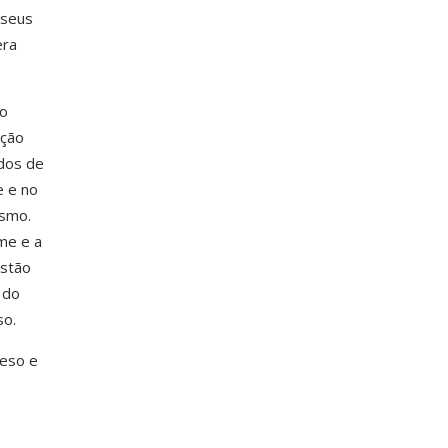
 seus
era
mo
ação
dos de
e e no
ismo.
me e a
estão
 do
so.
peso e