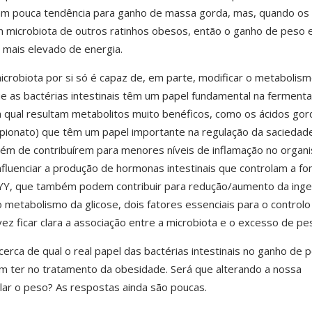
am pouca tendência para ganho de massa gorda, mas, quando os
m microbiota de outros ratinhos obesos, então o ganho de peso 
ais elevado de energia.
microbiota por si só é capaz de, em parte, modificar o metabolis
 as bactérias intestinais têm um papel fundamental na ferment
 qual resultam metabolitos muito benéficos, como os ácidos gor
ropionato) que têm um papel importante na regulação da saciedad
lém de contribuírem para menores níveis de inflamação no organ
nfluenciar a produção de hormonas intestinais que controlam a fo
YY, que também podem contribuir para redução/aumento da ing
metabolismo da glicose, dois fatores essenciais para o controlo
ez ficar clara a associação entre a microbiota e o excesso de pe
cerca de qual o real papel das bactérias intestinais no ganho de 
 ter no tratamento da obesidade. Será que alterando a nossa
lar o peso? As respostas ainda são poucas.