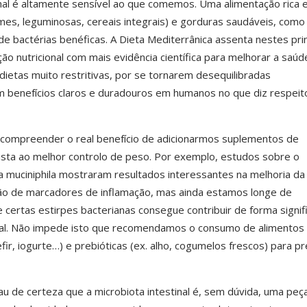
inal é altamente sensível ao que comemos. Uma alimentação rica
mes, leguminosas, cereais integrais) e gorduras saudáveis, como
de bactérias benéficas. A Dieta Mediterrânica assenta nestes prin
ão nutricional com mais evidência científica para melhorar a saúd
dietas muito restritivas, por se tornarem desequilibradas
m benefícios claros e duradouros em humanos no que diz respeit
compreender o real benefício de adicionarmos suplementos de
vista ao melhor controlo de peso. Por exemplo, estudos sobre o
 muciniphila
mostraram resultados interessantes na melhoria da
ução de marcadores de inflamação, mas ainda estamos longe de
 certas estirpes bacterianas consegue contribuir de forma signifi
ral. Não impede isto que recomendamos o consumo de alimentos
fir, iogurte…) e prebióticas (ex. alho, cogumelos frescos) para pr
 de certeza que a microbiota intestinal é, sem dúvida, uma peç