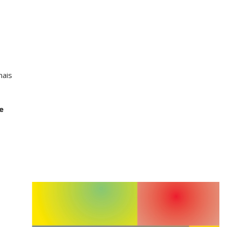
mais
e