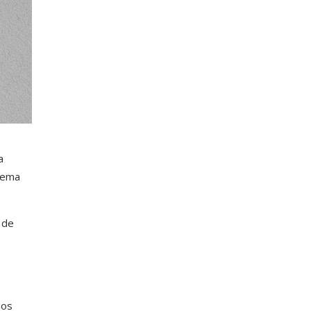
a
tema
 de
dos