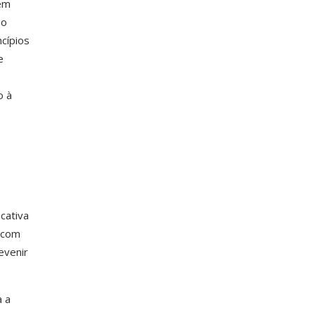
 em
 o
cípios
e
o à
cativa
 com
evenir
a a