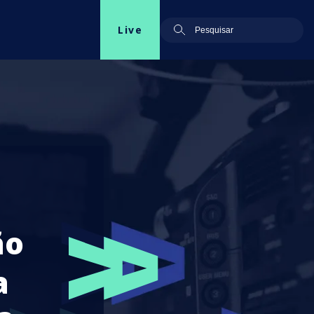
Live
ão
a