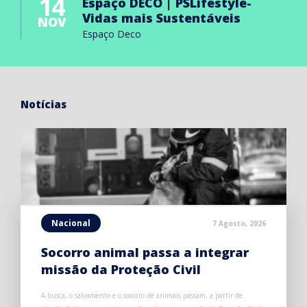
14
Espaço DECO | PSLifestyle-
Vidas mais Sustentáveis
NOV
Espaço Deco
Notícias
Nacional
7 Agosto, 2026
Socorro animal passa a integrar
missão da Proteção Civil
A busca, o salvamento e o socorro de animais passam, a partir de