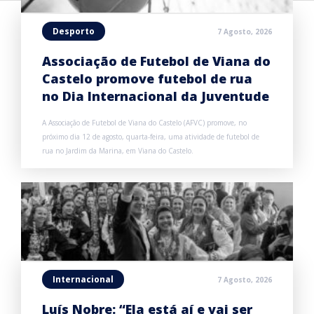
Desporto
7 Agosto, 2026
Associação de Futebol de Viana do
Castelo promove futebol de rua
no Dia Internacional da Juventude
A Associação de Futebol de Viana do Castelo (AFVC) promove, no
próximo dia 12 de agosto, quarta-feira, uma atividade de futebol de
rua no Jardim da Marina, em Viana do Castelo.
Internacional
7 Agosto, 2026
Luís Nobre: “Ela está aí e vai ser