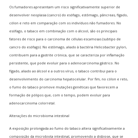
Os fumadores apresentam um risco significativamente superior de
desenvolver neoplasia (cancro) do esófago, estômago, pâncreas, fígado,
cólon e reto em comparação com os indivíduos não fumadores. No
esófago, o tabaco em combinação com o álcool, são os principais
fatores de risco para o carcinoma de células escamosas (subtipo de
cancro do esófago). No estômago, aliado à bactéria
Helicobacter pylori
,
contribuem para a gastrite crónica, que se caracteriza por inflamação
persistente, que pode evoluir para o adenocarcinoma gástrico. No
fígado, aliado ao álcool e a outros vírus, o tabaco contribui para o
desenvolvimento do carcinoma hepatocelular. Por fim, no cólon e reto,
o fumo do tabaco promove mutações genéticas que favorecem a
formação de pólipos que, com o tempo, podem evoluir para
adenocarcinoma colorretal.
Alterações do microbioma intestinal
A exposição prolongada ao fumo do tabaco altera significativamente a
composição da microbiota intestinal, promovendo a disbiose, que se