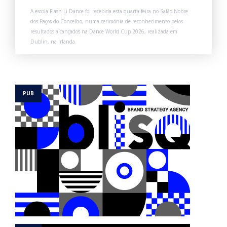
A escola Flash Li Dance foi recebida esta quarta-feira no Salão Nobre
dos Paços do Concelho, numa cerimónia de reconhecimento pelos
resultados alcançados na Dance World Cup 2026, realizada em
Dublin, na Irlanda.