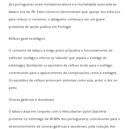
dos portugueses eram fumadores ativos e a mortalidade associada ao
tabaco era de 7%. Estes números demonstram que, apesar dos esforços
para reduzir o consumo, o tabagismo continua a ser um grave
problema de saúde pública em Portugal.
Refluxo gastroesofágico
O consumo de tabaco a longo prazo prejudica o funcionamento do
esfíncter esofágico inferior (a “válvula” que separa o esófago do
estômago), facilitando os episódios de refluxo ácido para o esófago,
contribuindo para o aparecimento de complicações como a esofagite.
Os episódios de refluxo provocam sintomas como azia, ardor e dor no
peito.
Úlceras gástricas e duodenais
O tabaco atua em conjunto com o
Helicobacter pylori
(bactéria
presente no estômago de 60-80% dos portugueses), contribuindo para o
desenvolvimento de úlceras gástricas e duodenais, pela redução dos