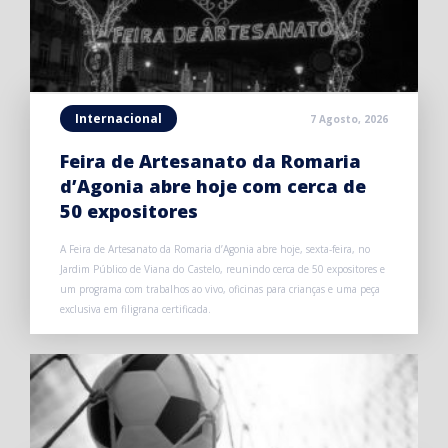
Internacional
7 Agosto, 2026
Feira de Artesanato da Romaria
d’Agonia abre hoje com cerca de
50 expositores
A Feira de Artesanato da Romaria d’Agonia abre hoje, sexta-feira, no
Jardim Público de Viana do Castelo, reunindo cerca de 50 expositores e
um programa com trabalhos ao vivo, oficinas para crianças e uma peça
exclusiva em filigrana certificada.