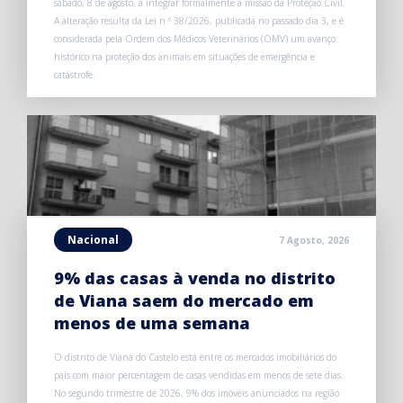
sábado, 8 de agosto, a integrar formalmente a missão da Proteção Civil.
A alteração resulta da Lei n.º 38/2026, publicada no passado dia 3, e é
considerada pela Ordem dos Médicos Veterinários (OMV) um avanço
histórico na proteção dos animais em situações de emergência e
catástrofe.
Nacional
7 Agosto, 2026
9% das casas à venda no distrito
de Viana saem do mercado em
menos de uma semana
O distrito de Viana do Castelo está entre os mercados imobiliários do
país com maior percentagem de casas vendidas em menos de sete dias.
No segundo trimestre de 2026, 9% dos imóveis anunciados na região