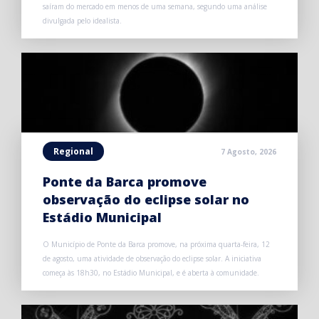
saíram do mercado em menos de uma semana, segundo uma análise
divulgada pelo idealista.
Regional
7 Agosto, 2026
Ponte da Barca promove
observação do eclipse solar no
Estádio Municipal
O Município de Ponte da Barca promove, na próxima quarta-feira, 12
de agosto, uma atividade de observação do eclipse solar. A iniciativa
começa às 18h30, no Estádio Municipal, e é aberta à comunidade.