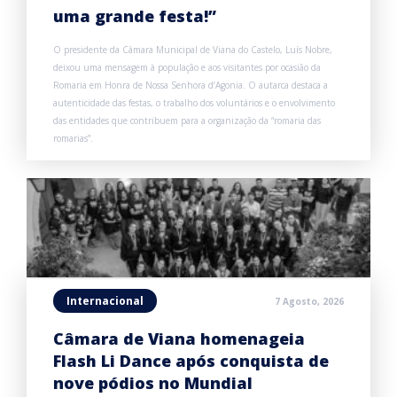
uma grande festa!”
O presidente da Câmara Municipal de Viana do Castelo, Luís Nobre,
deixou uma mensagem à população e aos visitantes por ocasião da
Romaria em Honra de Nossa Senhora d’Agonia. O autarca destaca a
autenticidade das festas, o trabalho dos voluntários e o envolvimento
das entidades que contribuem para a organização da “romaria das
romarias”.
Internacional
7 Agosto, 2026
Câmara de Viana homenageia
Flash Li Dance após conquista de
nove pódios no Mundial