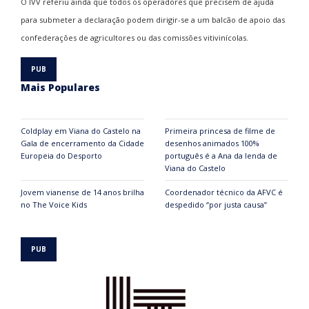
O IVV referiu ainda que todos os operadores que precisem de ajuda
para submeter a declaração podem dirigir-se a um balcão de apoio das
confederações de agricultores ou das comissões vitivinícolas.
Mais Populares
Coldplay em Viana do Castelo na
Primeira princesa de filme de
Gala de encerramento da Cidade
desenhos animados 100%
Europeia do Desporto
português é a Ana da lenda de
Viana do Castelo
Jovem vianense de 14 anos brilha
Coordenador técnico da AFVC é
no The Voice Kids
despedido “por justa causa”