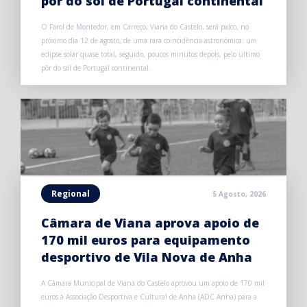
pôr do sol de Portugal continental
O Farol de Montedor, em Carreço, Viana do Castelo, será palco, no
próximo dia 12 de agosto, de uma rara coincidência astronómica: um
eclipse solar quase total, seguido, poucos minutos depois, pelo último
pôr do sol de Portugal continental.
Regional
5 Agosto, 2026
Câmara de Viana aprova apoio de
170 mil euros para equipamento
desportivo de Vila Nova de Anha
A Câmara Municipal de Viana do Castelo aprovou um apoio de 170 mil
euros à Associação Desportiva e Cultural de Anha (ADC Anha) para a