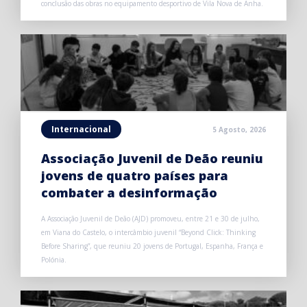
conclusão das obras no equipamento desportivo de Vila Nova de Anha.
Internacional
5 Agosto, 2026
Associação Juvenil de Deão reuniu
jovens de quatro países para
combater a desinformação
A Associação Juvenil de Deão (AJD) promoveu, entre 21 e 30 de julho,
em Viana do Castelo, o intercâmbio juvenil “Beyond Click: Thinking
Before Sharing”, que reuniu 20 jovens de Portugal, Espanha, França e
Polónia.