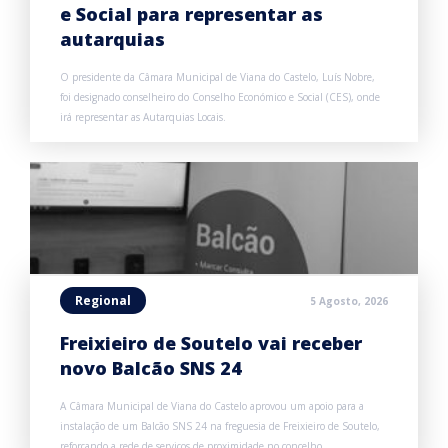
e Social para representar as
autarquias
O presidente da Câmara Municipal de Viana do Castelo, Luís Nobre,
foi designado conselheiro do Conselho Económico e Social (CES), onde
irá representar as Autarquias Locais.
Regional
5 Agosto, 2026
Freixieiro de Soutelo vai receber
novo Balcão SNS 24
A Câmara Municipal de Viana do Castelo aprovou um apoio para a
instalação de um Balcão SNS 24 na freguesia de Freixieiro de Soutelo,
reforçando a rede de serviços de proximidade no concelho.