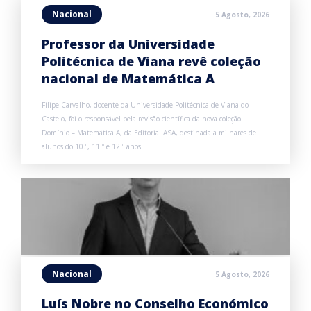
Nacional
5 Agosto, 2026
Professor da Universidade
Politécnica de Viana revê coleção
nacional de Matemática A
Filipe Carvalho, docente da Universidade Politécnica de Viana do
Castelo, foi o responsável pela revisão científica da nova coleção
Domínio – Matemática A, da Editorial ASA, destinada a milhares de
alunos do 10.º, 11.º e 12.º anos.
Nacional
5 Agosto, 2026
Luís Nobre no Conselho Económico