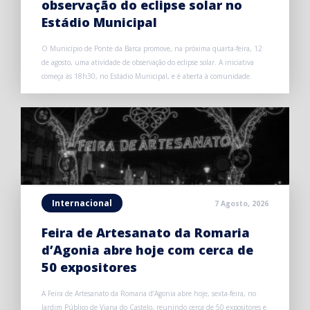
observação do eclipse solar no
Estádio Municipal
O Município de Ponte da Barca promove, na próxima quarta-feira, 12
de agosto, uma atividade de observação do eclipse solar. A iniciativa
começa às 18h30, no Estádio Municipal, e é aberta à comunidade.
Internacional
7 Agosto, 2026
Feira de Artesanato da Romaria
d’Agonia abre hoje com cerca de
50 expositores
A Feira de Artesanato da Romaria d’Agonia abre hoje, sexta-feira, no
Jardim Público de Viana do Castelo, reunindo cerca de 50 expositores e