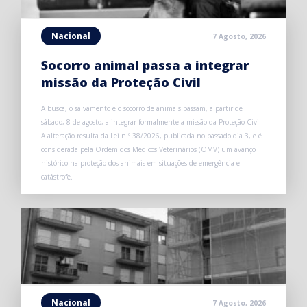
Nacional
7 Agosto, 2026
Socorro animal passa a integrar
missão da Proteção Civil
A busca, o salvamento e o socorro de animais passam, a partir de
sábado, 8 de agosto, a integrar formalmente a missão da Proteção Civil.
A alteração resulta da Lei n.º 38/2026, publicada no passado dia 3, e é
considerada pela Ordem dos Médicos Veterinários (OMV) um avanço
histórico na proteção dos animais em situações de emergência e
catástrofe.
Nacional
7 Agosto, 2026