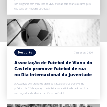
um programa com trabalhos ao vivo, oficinas para crianças e uma peça
exclusiva em filigrana certificada.
Desporto
7 Agosto, 2026
Associação de Futebol de Viana do
Castelo promove futebol de rua
no Dia Internacional da Juventude
A Associação de Futebol de Viana do Castelo (AFVC) promove, no
próximo dia 12 de agosto, quarta-feira, uma atividade de futebol de
rua no Jardim da Marina, em Viana do Castelo.