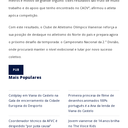
metros é motivo de grande orgulho. Estes resultados são fruto de muito
trabalho e do apoio que tenho encontrado no CAOV”, afirmou o atleta
após a competição.
Com este resultado, o Clube de Atletismo Olímpico Vianense reforça a
sua posição de destaque no atletismo do Norte do país e prepara agora
o próximo desafio da temporada: o Campeonato Nacional da 2.ª Divisão,
onde procurará manter o nível exibicional e lutar por novo sucesso
coletivo.
Mais Populares
Coldplay em Viana do Castelo na
Primeira princesa de filme de
Gala de encerramento da Cidade
desenhos animados 100%
Europeia do Desporto
português é a Ana da lenda de
Viana do Castelo
Coordenador técnico da AFVC é
Jovem vianense de 14 anos brilha
despedido “por justa causa”
no The Voice Kids