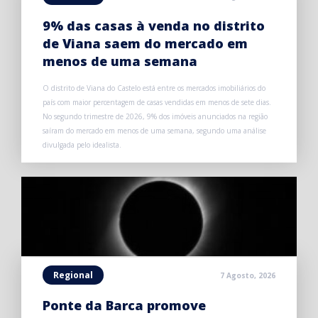
9% das casas à venda no distrito
de Viana saem do mercado em
menos de uma semana
O distrito de Viana do Castelo está entre os mercados imobiliários do
país com maior percentagem de casas vendidas em menos de sete dias.
No segundo trimestre de 2026, 9% dos imóveis anunciados na região
saíram do mercado em menos de uma semana, segundo uma análise
divulgada pelo idealista.
Regional
7 Agosto, 2026
Ponte da Barca promove