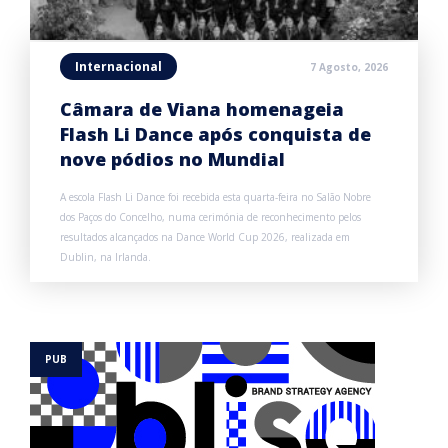
Internacional
7 Agosto, 2026
Câmara de Viana homenageia
Flash Li Dance após conquista de
nove pódios no Mundial
A escola Flash Li Dance foi recebida esta quarta-feira no Salão Nobre
dos Paços do Concelho, numa cerimónia de reconhecimento pelos
resultados alcançados na Dance World Cup 2026, realizada em
Dublin, na Irlanda.