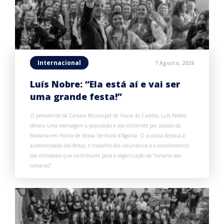
Internacional
7 Agosto, 2026
Luís Nobre: “Ela está aí e vai ser
uma grande festa!”
O presidente da Câmara Municipal de Viana do Castelo, Luís Nobre,
deixou uma mensagem à população e aos visitantes por ocasião da
Romaria em Honra de Nossa Senhora d’Agonia. O autarca destaca a
autenticidade das festas, o trabalho dos voluntários e o envolvimento
das entidades que contribuem para a organização da “romaria das
romarias”.