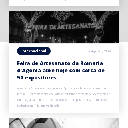
Internacional
7 Agosto, 2026
Feira de Artesanato da Romaria
d’Agonia abre hoje com cerca de
50 expositores
A Feira de Artesanato da Romaria d’Agonia abre hoje, sexta-feira, no
Jardim Público de Viana do Castelo, reunindo cerca de 50 expositores e
um programa com trabalhos ao vivo, oficinas para crianças e uma peça
exclusiva em filigrana certificada.