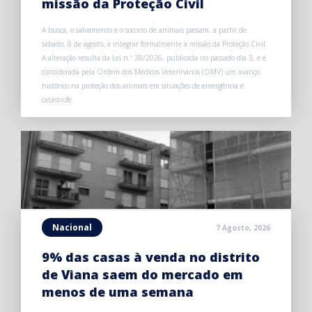
missão da Proteção Civil
A busca, o salvamento e o socorro de animais passam, a partir de
sábado, 8 de agosto, a integrar formalmente a missão da Proteção Civil.
A alteração resulta da Lei n.º 38/2026, publicada no passado dia 3, e é
considerada pela Ordem dos Médicos Veterinários (OMV) um avanço
histórico na proteção dos animais em situações de emergência e
catástrofe.
Nacional
7 Agosto, 2026
9% das casas à venda no distrito
de Viana saem do mercado em
menos de uma semana