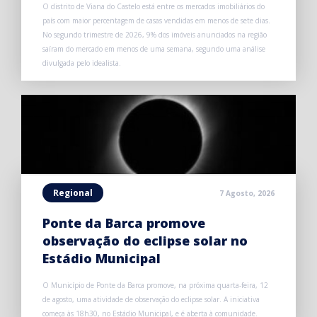
O distrito de Viana do Castelo está entre os mercados imobiliários do
país com maior percentagem de casas vendidas em menos de sete dias.
No segundo trimestre de 2026, 9% dos imóveis anunciados na região
saíram do mercado em menos de uma semana, segundo uma análise
divulgada pelo idealista.
Regional
7 Agosto, 2026
Ponte da Barca promove
observação do eclipse solar no
Estádio Municipal
O Município de Ponte da Barca promove, na próxima quarta-feira, 12
de agosto, uma atividade de observação do eclipse solar. A iniciativa
começa às 18h30, no Estádio Municipal, e é aberta à comunidade.