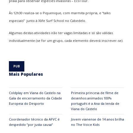
praia para observar espécies invasoras – EcoTour.
Às 12h30 realiza-se o Piquenique, com marmita própria, e “talks
especiais” junto à Xlife Surf School no Cabedelo.
Algumas destas atividades irão ter vagas limitadas e só são válidas
individualmente (se for um grupo, cada elemento deverá inscrever-se).
Mais Populares
Coldplay em Viana do Castelo na
Primeira princesa de filme de
Gala de encerramento da Cidade
desenhos animados 100%
Europeia do Desporto
português é a Ana da lenda de
Viana do Castelo
Coordenador técnico da AFVC é
Jovem vianense de 14 anos brilha
despedido “por justa causa”
no The Voice Kids