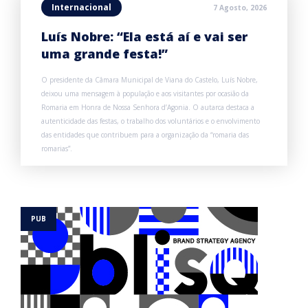
Internacional
7 Agosto, 2026
Luís Nobre: “Ela está aí e vai ser
uma grande festa!”
O presidente da Câmara Municipal de Viana do Castelo, Luís Nobre,
deixou uma mensagem à população e aos visitantes por ocasião da
Romaria em Honra de Nossa Senhora d’Agonia. O autarca destaca a
autenticidade das festas, o trabalho dos voluntários e o envolvimento
das entidades que contribuem para a organização da “romaria das
romarias”.