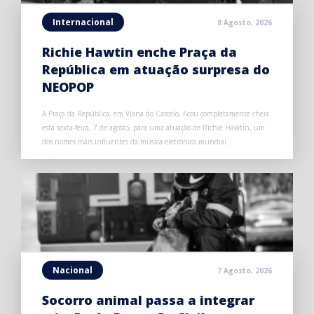
Internacional
8 Agosto, 2026
Richie Hawtin enche Praça da
República em atuação surpresa do
NEOPOP
A Praça da República, em Viana do Castelo, ficou completamente cheia
esta sexta-feira, 7 de agosto, para uma atuação de Richie Hawtin, um
dos nomes mais influentes da música eletrónica mundial.
Nacional
7 Agosto, 2026
Socorro animal passa a integrar