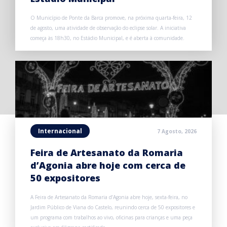
O Município de Ponte da Barca promove, na próxima quarta-feira, 12
de agosto, uma atividade de observação do eclipse solar. A iniciativa
começa às 18h30, no Estádio Municipal, e é aberta à comunidade.
Internacional
7 Agosto, 2026
Feira de Artesanato da Romaria
d’Agonia abre hoje com cerca de
50 expositores
A Feira de Artesanato da Romaria d’Agonia abre hoje, sexta-feira, no
Jardim Público de Viana do Castelo, reunindo cerca de 50 expositores e
um programa com trabalhos ao vivo, oficinas para crianças e uma peça