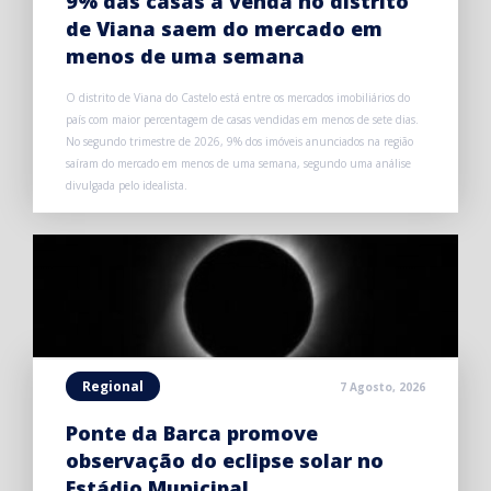
9% das casas à venda no distrito
de Viana saem do mercado em
menos de uma semana
O distrito de Viana do Castelo está entre os mercados imobiliários do
país com maior percentagem de casas vendidas em menos de sete dias.
No segundo trimestre de 2026, 9% dos imóveis anunciados na região
saíram do mercado em menos de uma semana, segundo uma análise
divulgada pelo idealista.
Regional
7 Agosto, 2026
Ponte da Barca promove
observação do eclipse solar no
Estádio Municipal