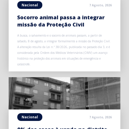
Nacional
7 Agosto, 2026
Socorro animal passa a integrar
missão da Proteção Civil
A busca, o salvamento e o socorro de animais passam, a partir de
sábado, 8 de agosto, a integrar formalmente a missão da Proteção Civil.
A alteração resulta da Lei n.º 38/2026, publicada no passado dia 3, e é
considerada pela Ordem dos Médicos Veterinários (OMV) um avanço
histórico na proteção dos animais em situações de emergência e
catástrofe.
Nacional
7 Agosto, 2026