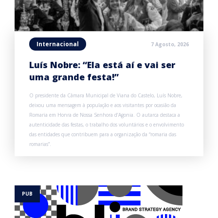
Internacional
7 Agosto, 2026
Luís Nobre: “Ela está aí e vai ser
uma grande festa!”
O presidente da Câmara Municipal de Viana do Castelo, Luís Nobre,
deixou uma mensagem à população e aos visitantes por ocasião da
Romaria em Honra de Nossa Senhora d’Agonia. O autarca destaca a
autenticidade das festas, o trabalho dos voluntários e o envolvimento
das entidades que contribuem para a organização da “romaria das
romarias”.