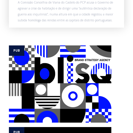
A Comissão Concelhia de Viana do Castelo do PCP acusa o Governo de
agravar a crise da habitação e de dirigir uma “autêntica declaração de
guerra aos inquilinos”, numa altura em que a cidade registou a maior
subida homóloga das rendas entre as capitais de distrito portuguesas.