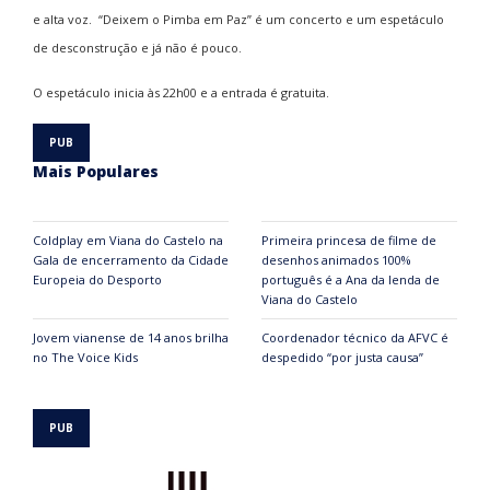
e alta voz. “Deixem o Pimba em Paz” é um concerto e um espetáculo
de desconstrução e já não é pouco.
O espetáculo inicia às 22h00 e a entrada é gratuita.
Mais Populares
Coldplay em Viana do Castelo na
Primeira princesa de filme de
Gala de encerramento da Cidade
desenhos animados 100%
Europeia do Desporto
português é a Ana da lenda de
Viana do Castelo
Jovem vianense de 14 anos brilha
Coordenador técnico da AFVC é
no The Voice Kids
despedido “por justa causa”