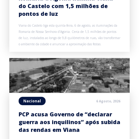
do Castelo com 1,5 milhões de
pontos de luz
Viana do Castelo liga esta quinta-feira, 6 de agosto, as iluminações da
Romaria de Nossa Senhora d’Agonia. Cerca de 1,5 milhões de pontos
de luz, instalados ao longo de 9,8 quilómetros de ruas, vão transformar
o ambiente da cidade e anunciar a aproximação das festas.
Nacional
6 Agosto, 2026
PCP acusa Governo de “declarar
guerra aos inquilinos” após subida
das rendas em Viana