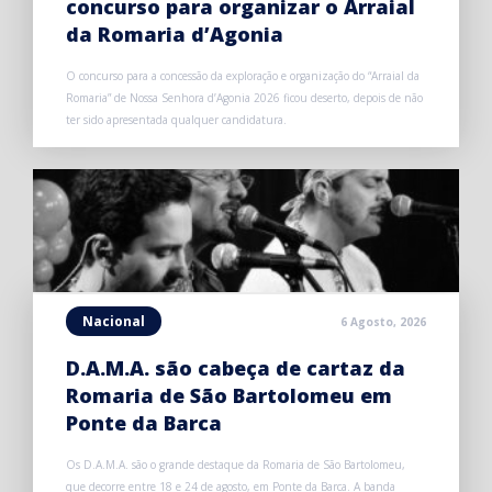
concurso para organizar o Arraial
da Romaria d’Agonia
O concurso para a concessão da exploração e organização do “Arraial da
Romaria” de Nossa Senhora d’Agonia 2026 ficou deserto, depois de não
ter sido apresentada qualquer candidatura.
Nacional
6 Agosto, 2026
D.A.M.A. são cabeça de cartaz da
Romaria de São Bartolomeu em
Ponte da Barca
Os D.A.M.A. são o grande destaque da Romaria de São Bartolomeu,
que decorre entre 18 e 24 de agosto, em Ponte da Barca. A banda