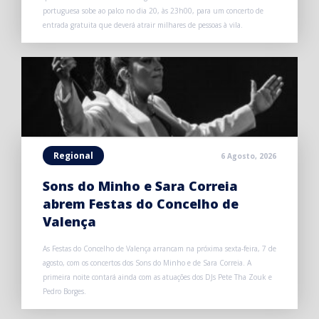
portuguesa sobe ao palco no dia 20, às 23h00, para um concerto de
entrada gratuita que deverá atrair milhares de pessoas à vila.
Regional
6 Agosto, 2026
Sons do Minho e Sara Correia
abrem Festas do Concelho de
Valença
As Festas do Concelho de Valença arrancam na próxima sexta-feira, 7 de
agosto, com os concertos dos Sons do Minho e de Sara Correia. A
primeira noite contará ainda com as atuações dos DJs Pete Tha Zouk e
Pedro Borges.