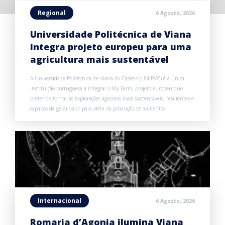
Regional
6 Agosto, 2026
Universidade Politécnica de Viana
integra projeto europeu para uma
agricultura mais sustentável
A Universidade Politécnica de Viana do Castelo (UNIPVC) é a única
instituição portuguesa a integrar o My Farm, projeto europeu que
pretende tornar as explorações agrícolas mais sustentáveis, resilientes e
capazes de gerar valor para além da produção de alimentos.
Internacional
6 Agosto, 2026
Romaria d’Agonia ilumina Viana