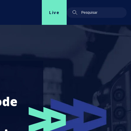
Live
ode