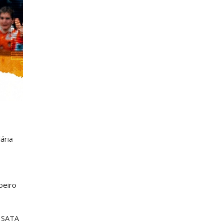
ária
oeiro
s
SATA