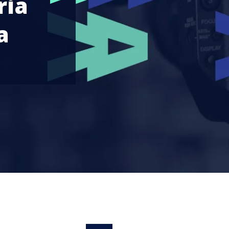
ria
a