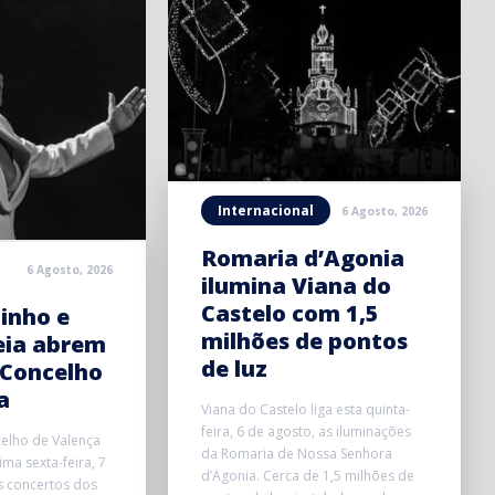
Internacional
6 Agosto, 2026
Romaria d’Agonia
6 Agosto, 2026
ilumina Viana do
Castelo com 1,5
inho e
milhões de pontos
eia abrem
de luz
 Concelho
a
Viana do Castelo liga esta quinta-
feira, 6 de agosto, as iluminações
elho de Valença
da Romaria de Nossa Senhora
ma sexta-feira, 7
d’Agonia. Cerca de 1,5 milhões de
s concertos dos