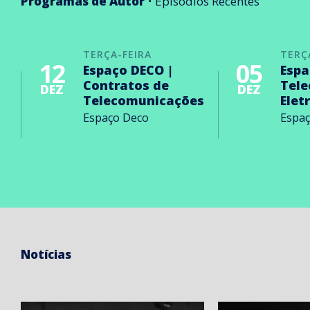
Programas de Autor
Episódios Recentes
TERÇA-FEIRA
TERÇ
12
05
Espaço DECO |
Espa
Contratos de
Tel
DEZ
DEZ
Telecomunicações
Elet
Espaço Deco
Espa
Notícias