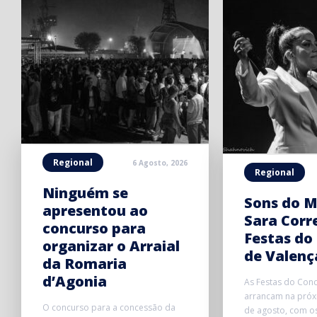
Regional
6 Agosto, 2026
Regional
Ninguém se
Sons do M
apresentou ao
Sara Corr
concurso para
Festas do
organizar o Arraial
de Valenç
da Romaria
d’Agonia
As Festas do Conc
arrancam na próxi
O concurso para a concessão da
de agosto, com o