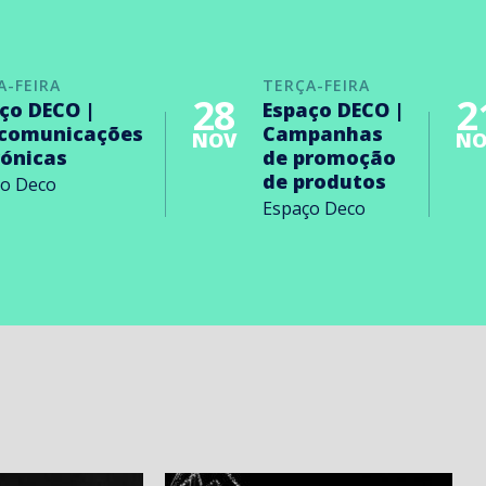
A-FEIRA
TERÇA-FEIRA
28
2
ço DECO |
Espaço DECO |
ecomunicações
Campanhas
NOV
NO
rónicas
de promoção
de produtos
ço Deco
Espaço Deco