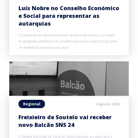
Luís Nobre no Conselho Económico
e Social para representar as
autarquias
O presidente da Câmara Municipal de Viana do Castelo, Luís Nobre,
foi designado conselheiro do Conselho Económico e Social (CES), onde
irá representar as Autarquias Locais.
Regional
5 Agosto, 2026
Freixieiro de Soutelo vai receber
novo Balcão SNS 24
A Câmara Municipal de Viana do Castelo aprovou um apoio para a