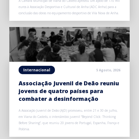
A Câmara Municipal de Viana do Castelo aprovou um apoio de 170 mil
euros à Associação Desportiva e Cultural de Anha (ADC Anha) para a
conclusão das obras no equipamento desportivo de Vila Nova de Anha.
Internacional
5 Agosto, 2026
Associação Juvenil de Deão reuniu
jovens de quatro países para
combater a desinformação
A Associação Juvenil de Deão (AJD) promoveu, entre 21 e 30 de julho,
em Viana do Castelo, o intercâmbio juvenil “Beyond Click: Thinking
Before Sharing”, que reuniu 20 jovens de Portugal, Espanha, França e
Polónia.