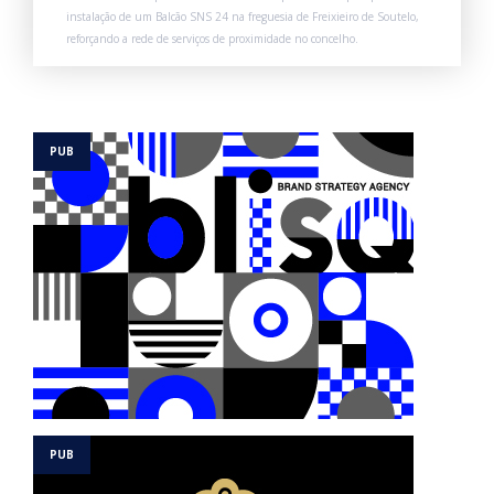
instalação de um Balcão SNS 24 na freguesia de Freixieiro de Soutelo,
reforçando a rede de serviços de proximidade no concelho.