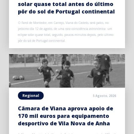
solar quase total antes do último
pôr do sol de Portugal continental
O Farol de Montedor, em Carreço, Viana do Castelo, será palco, no
próximo dia 12 de agosto, de uma rara coincidência astronómica: um
eclipse solar quase total, seguido, poucos minutos depois, pelo último
pôr do sol de Portugal continental.
Regional
5 Agosto, 2026
Câmara de Viana aprova apoio de
170 mil euros para equipamento
desportivo de Vila Nova de Anha