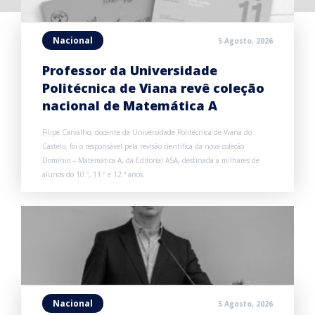
Nacional
5 Agosto, 2026
Professor da Universidade
Politécnica de Viana revê coleção
nacional de Matemática A
Filipe Carvalho, docente da Universidade Politécnica de Viana do
Castelo, foi o responsável pela revisão científica da nova coleção
Domínio – Matemática A, da Editorial ASA, destinada a milhares de
alunos do 10.º, 11.º e 12.º anos.
Nacional
5 Agosto, 2026