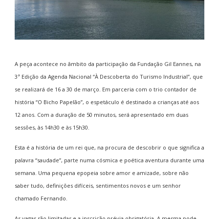
A peça acontece no âmbito da participação da Fundação Gil Eannes, na
3ª Edição da Agenda Nacional “À Descoberta do Turismo Industrial”, que
se realizará de 16 a 30 de março. Em parceria com o trio contador de
história “O Bicho Papelão”, o espetáculo é destinado a crianças até aos
12 anos. Com a duração de 50 minutos, será apresentado em duas
sessões, às 14h30 e às 15h30.
Esta é a história de um rei que, na procura de descobrir o que significa a
palavra “saudade”, parte numa cósmica e poética aventura durante uma
semana. Uma pequena epopeia sobre amor e amizade, sobre não
saber tudo, definições difíceis, sentimentos novos e um senhor
chamado Fernando.
As vagas são limitadas e a inscrição prévia obrigatória. A mesma pode