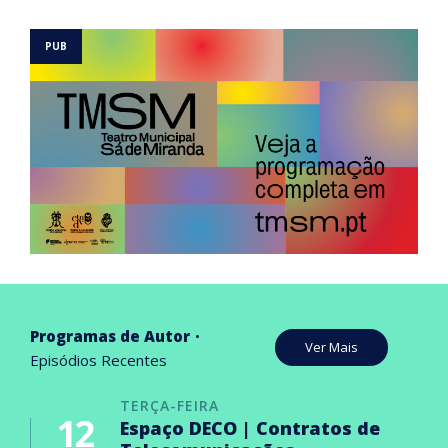
Programas de Autor
Ver Mais
Episódios Recentes
TERÇA-FEIRA
12
Espaço DECO | Contratos de