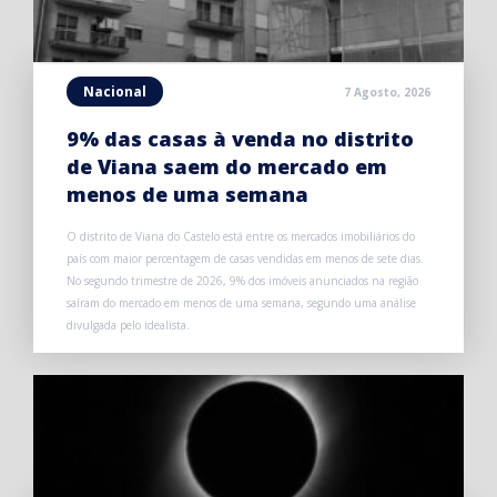
Nacional
7 Agosto, 2026
9% das casas à venda no distrito
de Viana saem do mercado em
menos de uma semana
O distrito de Viana do Castelo está entre os mercados imobiliários do
país com maior percentagem de casas vendidas em menos de sete dias.
No segundo trimestre de 2026, 9% dos imóveis anunciados na região
saíram do mercado em menos de uma semana, segundo uma análise
divulgada pelo idealista.