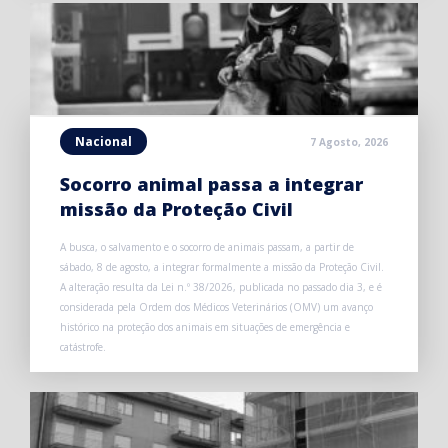
Nacional
7 Agosto, 2026
Socorro animal passa a integrar
missão da Proteção Civil
A busca, o salvamento e o socorro de animais passam, a partir de
sábado, 8 de agosto, a integrar formalmente a missão da Proteção Civil.
A alteração resulta da Lei n.º 38/2026, publicada no passado dia 3, e é
considerada pela Ordem dos Médicos Veterinários (OMV) um avanço
histórico na proteção dos animais em situações de emergência e
catástrofe.