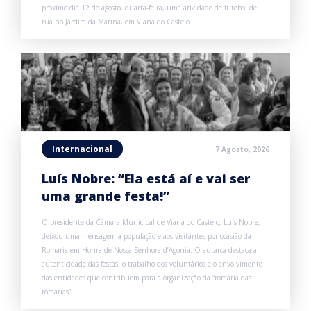
próximo dia 12 de agosto, quarta-feira, uma atividade de futebol de
rua no Jardim da Marina, em Viana do Castelo.
Internacional
7 Agosto, 2026
Luís Nobre: “Ela está aí e vai ser
uma grande festa!”
O presidente da Câmara Municipal de Viana do Castelo, Luís Nobre,
deixou uma mensagem à população e aos visitantes por ocasião da
Romaria em Honra de Nossa Senhora d’Agonia. O autarca destaca a
autenticidade das festas, o trabalho dos voluntários e o envolvimento
das entidades que contribuem para a organização da “romaria das
romarias”.