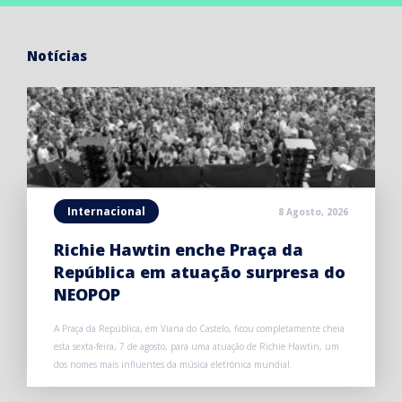
Notícias
Internacional
8 Agosto, 2026
Richie Hawtin enche Praça da
República em atuação surpresa do
NEOPOP
A Praça da República, em Viana do Castelo, ficou completamente cheia
esta sexta-feira, 7 de agosto, para uma atuação de Richie Hawtin, um
dos nomes mais influentes da música eletrónica mundial.