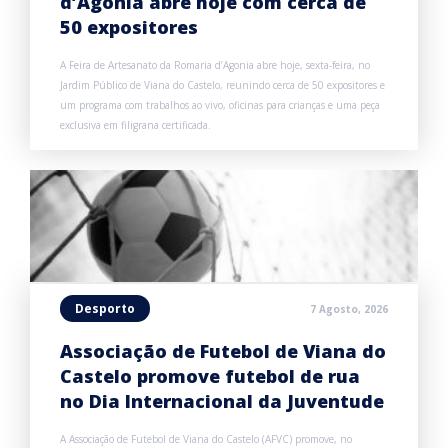
d’Agonia abre hoje com cerca de
50 expositores
A Feira de Artesanato da Romaria d’Agonia abre hoje, sexta-feira, no
Jardim Público de Viana do Castelo, reunindo cerca de 50 expositores e
um programa com trabalhos ao vivo, oficinas para crianças e uma peça
exclusiva em filigrana certificada.
Desporto
7 Agosto, 2026
Associação de Futebol de Viana do
Castelo promove futebol de rua
no Dia Internacional da Juventude
A Associação de Futebol de Viana do Castelo (AFVC) promove, no