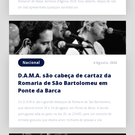
Romaria” de Nossa Senhora d’Agonia 2026 ficou deserto, depois de não
ter sido apresentada qualquer candidatura.
Nacional
6 Agosto, 2026
D.A.M.A. são cabeça de cartaz da
Romaria de São Bartolomeu em
Ponte da Barca
Os D.A.M.A. são o grande destaque da Romaria de São Bartolomeu,
que decorre entre 18 e 24 de agosto, em Ponte da Barca. A banda
portuguesa sobe ao palco no dia 20, às 23h00, para um concerto de
entrada gratuita que deverá atrair milhares de pessoas à vila.