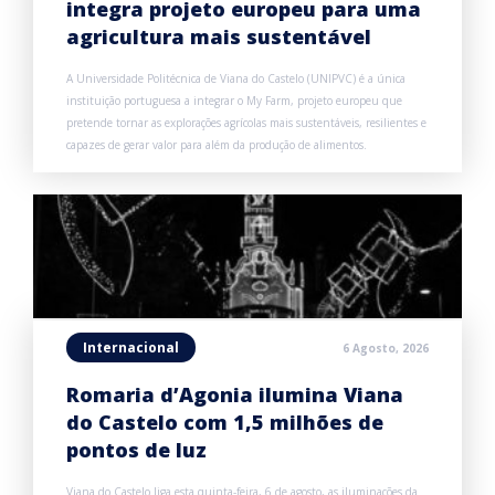
integra projeto europeu para uma
agricultura mais sustentável
A Universidade Politécnica de Viana do Castelo (UNIPVC) é a única
instituição portuguesa a integrar o My Farm, projeto europeu que
pretende tornar as explorações agrícolas mais sustentáveis, resilientes e
capazes de gerar valor para além da produção de alimentos.
Internacional
6 Agosto, 2026
Romaria d’Agonia ilumina Viana
do Castelo com 1,5 milhões de
pontos de luz
Viana do Castelo liga esta quinta-feira, 6 de agosto, as iluminações da