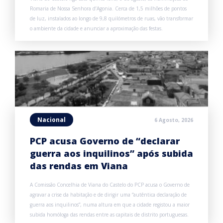
Romaria de Nossa Senhora d’Agonia. Cerca de 1,5 milhões de pontos
de luz, instalados ao longo de 9,8 quilómetros de ruas, vão transformar
o ambiente da cidade e anunciar a aproximação das festas.
Nacional
6 Agosto, 2026
PCP acusa Governo de “declarar
guerra aos inquilinos” após subida
das rendas em Viana
A Comissão Concelhia de Viana do Castelo do PCP acusa o Governo de
agravar a crise da habitação e de dirigir uma “autêntica declaração de
guerra aos inquilinos”, numa altura em que a cidade registou a maior
subida homóloga das rendas entre as capitais de distrito portuguesas.