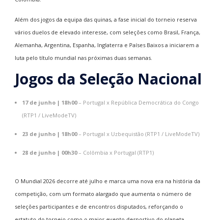
Além dos jogos da equipa das quinas, a fase inicial do torneio reserva
vários duelos de elevado interesse, com seleções como Brasil, França,
Alemanha, Argentina, Espanha, Inglaterra e Países Baixos a iniciarem a
luta pelo título mundial nas próximas duas semanas.
Jogos da Seleção Nacional
17 de junho | 18h00
– Portugal x República Democrática do Congo
(RTP1 / LiveModeTV)
23 de junho | 18h00
– Portugal x Uzbequistão (RTP1 / LiveModeTV)
28 de junho | 00h30
– Colômbia x Portugal (RTP1)
O Mundial 2026 decorre até julho e marca uma nova era na história da
competição, com um formato alargado que aumenta o número de
seleções participantes e de encontros disputados, reforçando o
estatuto do torneio como o maior evento desportivo do planeta.