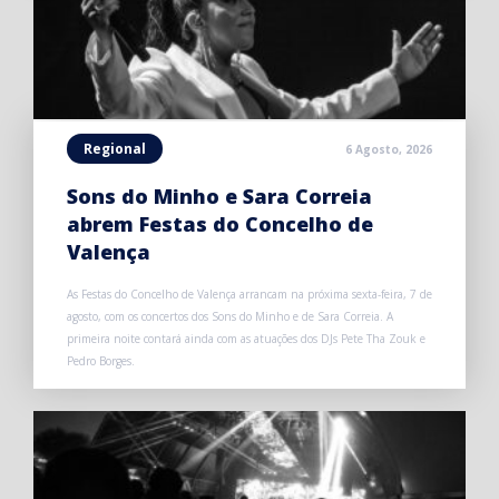
Regional
6 Agosto, 2026
Sons do Minho e Sara Correia
abrem Festas do Concelho de
Valença
As Festas do Concelho de Valença arrancam na próxima sexta-feira, 7 de
agosto, com os concertos dos Sons do Minho e de Sara Correia. A
primeira noite contará ainda com as atuações dos DJs Pete Tha Zouk e
Pedro Borges.