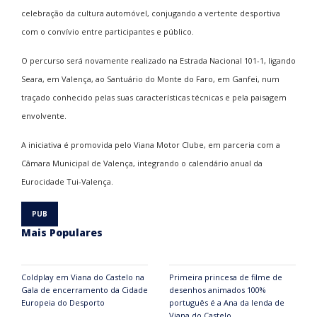
celebração da cultura automóvel, conjugando a vertente desportiva
com o convívio entre participantes e público.
O percurso será novamente realizado na Estrada Nacional 101-1, ligando
Seara, em Valença, ao Santuário do Monte do Faro, em Ganfei, num
traçado conhecido pelas suas características técnicas e pela paisagem
envolvente.
A iniciativa é promovida pelo
Viana Motor Clube
, em parceria com a
Câmara Municipal de Valença
, integrando o calendário anual da
Eurocidade Tui-Valença
.
Mais Populares
Coldplay em Viana do Castelo na
Primeira princesa de filme de
Gala de encerramento da Cidade
desenhos animados 100%
Europeia do Desporto
português é a Ana da lenda de
Viana do Castelo