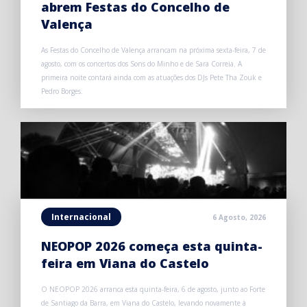
abrem Festas do Concelho de
Valença
As Festas do Concelho de Valença arrancam na próxima sexta-feira, 7 de
agosto, com os concertos dos Sons do Minho e de Sara Correia. A
primeira noite contará ainda com as atuações dos DJs Pete Tha Zouk e
Pedro Borges.
Internacional
6 Agosto, 2026
NEOPOP 2026 começa esta quinta-
feira em Viana do Castelo
O NEOPOP 2026 arranca esta quinta-feira, 6 de agosto, junto ao Forte
de Santiago da Barra, em Viana do Castelo, levando novamente à