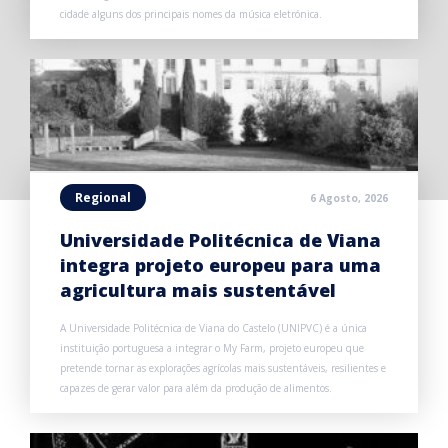
cidade alguns dos principais nomes da música eletrónica.
Regional
6 Agosto, 2026
Universidade Politécnica de Viana
integra projeto europeu para uma
agricultura mais sustentável
A Universidade Politécnica de Viana do Castelo (UNIPVC) é a única
instituição portuguesa a integrar o My Farm, projeto europeu que
pretende tornar as explorações agrícolas mais sustentáveis, resilientes e
capazes de gerar valor para além da produção de alimentos.