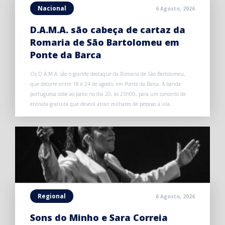
Nacional
6 Agosto, 2026
D.A.M.A. são cabeça de cartaz da
Romaria de São Bartolomeu em
Ponte da Barca
Os D.A.M.A. são o grande destaque da Romaria de São Bartolomeu,
que decorre entre 18 e 24 de agosto, em Ponte da Barca. A banda
portuguesa sobe ao palco no dia 20, às 23h00, para um concerto de
entrada gratuita que deverá atrair milhares de pessoas à vila.
Regional
6 Agosto, 2026
Sons do Minho e Sara Correia