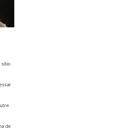
sítio
ressar
Futre
ma de