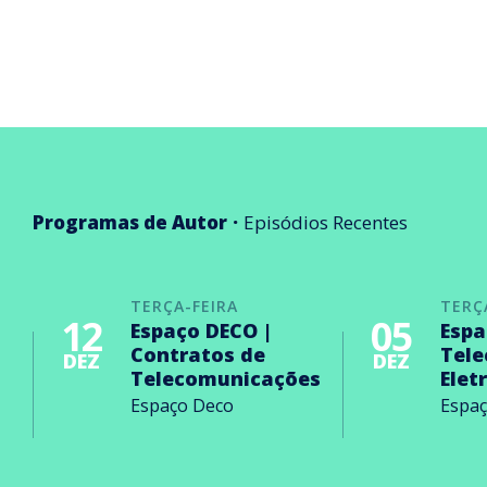
Programas de Autor
Episódios Recentes
TERÇA-FEIRA
TERÇ
12
05
Espaço DECO |
Espa
Contratos de
Tel
DEZ
DEZ
Telecomunicações
Elet
Espaço Deco
Espa