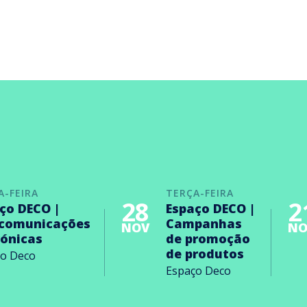
A-FEIRA
TERÇA-FEIRA
28
2
ço DECO |
Espaço DECO |
ecomunicações
Campanhas
NOV
NO
rónicas
de promoção
de produtos
ço Deco
Espaço Deco