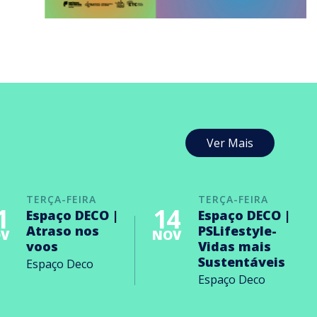
Ver Mais
TERÇA-FEIRA
TERÇA-FEIRA
1
14
Espaço DECO |
Espaço DECO |
Atraso nos
PSLifestyle-
V
NOV
voos
Vidas mais
Sustentáveis
Espaço Deco
Espaço Deco