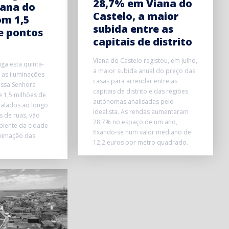
28,7% em Viana do
iana do
Castelo, a maior
om 1,5
subida entre as
e pontos
capitais de distrito
Viana do Castelo registou, em julho,
iga esta quinta-
a maior subida anual do preço das
, as iluminações
casas para arrendar entre as
ssa Senhora
capitais de distrito e das regiões
e 1,5 milhões de
autónomas analisadas pelo
stalados ao longo
idealista. As rendas aumentaram
s de ruas, vão
28,7% no espaço de um ano,
biente da cidade
fixando-se num valor mediano de
oximação das
12,2 euros por metro quadrado.