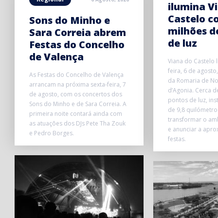
ilumina V
Castelo c
Sons do Minho e
milhões d
Sara Correia abrem
de luz
Festas do Concelho
de Valença
Viana do Castelo l
feira, 6 de agosto
As Festas do Concelho de Valença
da Romaria de No
arrancam na próxima sexta-feira, 7
d’Agonia. Cerca d
de agosto, com os concertos dos
pontos de luz, in
Sons do Minho e de Sara Correia. A
de 9,8 quilómetro
primeira noite contará ainda com
transformar o am
as atuações dos DJs Pete Tha Zouk
e anunciar a apr
e Pedro Borges.
festas.