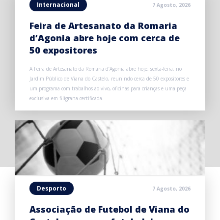
Internacional
7 Agosto, 2026
Feira de Artesanato da Romaria
d’Agonia abre hoje com cerca de
50 expositores
A Feira de Artesanato da Romaria d’Agonia abre hoje, sexta-feira, no
Jardim Público de Viana do Castelo, reunindo cerca de 50 expositores e
um programa com trabalhos ao vivo, oficinas para crianças e uma peça
exclusiva em filigrana certificada.
Desporto
7 Agosto, 2026
Associação de Futebol de Viana do