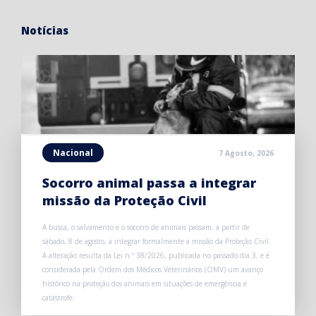
Notícias
Nacional
7 Agosto, 2026
Socorro animal passa a integrar
missão da Proteção Civil
A busca, o salvamento e o socorro de animais passam, a partir de
sábado, 8 de agosto, a integrar formalmente a missão da Proteção Civil.
A alteração resulta da Lei n.º 38/2026, publicada no passado dia 3, e é
considerada pela Ordem dos Médicos Veterinários (OMV) um avanço
histórico na proteção dos animais em situações de emergência e
catástrofe.