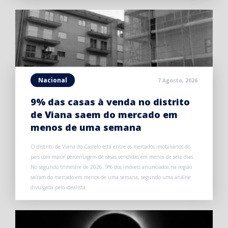
Nacional
7 Agosto, 2026
9% das casas à venda no distrito
de Viana saem do mercado em
menos de uma semana
O distrito de Viana do Castelo está entre os mercados imobiliários do
país com maior percentagem de casas vendidas em menos de sete dias.
No segundo trimestre de 2026, 9% dos imóveis anunciados na região
saíram do mercado em menos de uma semana, segundo uma análise
divulgada pelo idealista.