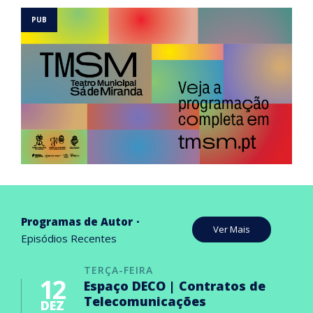
Programas de Autor
Ver Mais
Episódios Recentes
TERÇA-FEIRA
12
Espaço DECO | Contratos de
Telecomunicações
DEZ