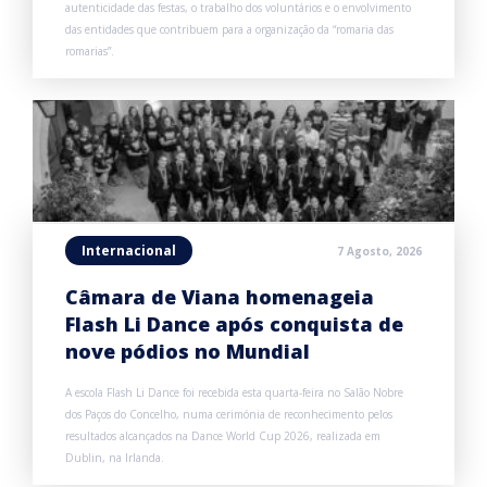
autenticidade das festas, o trabalho dos voluntários e o envolvimento
das entidades que contribuem para a organização da “romaria das
romarias”.
Internacional
7 Agosto, 2026
Câmara de Viana homenageia
Flash Li Dance após conquista de
nove pódios no Mundial
A escola Flash Li Dance foi recebida esta quarta-feira no Salão Nobre
dos Paços do Concelho, numa cerimónia de reconhecimento pelos
resultados alcançados na Dance World Cup 2026, realizada em
Dublin, na Irlanda.