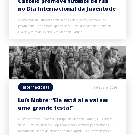
Castelo promove futebol de rua
no Dia Internacional da Juventude
A Associação de Futebol de Viana do Castelo (AFVC) promove, no
próximo dia 12 de agosto, quarta-feira, uma atividade de futebol de
rua no Jardim da Marina, em Viana do Castelo.
Internacional
7 Agosto, 2026
Luís Nobre: “Ela está aí e vai ser
uma grande festa!”
O presidente da Câmara Municipal de Viana do Castelo, Luís Nobre,
deixou uma mensagem à população e aos visitantes por ocasião da
Romaria em Honra de Nossa Senhora d’Agonia. O autarca destaca a