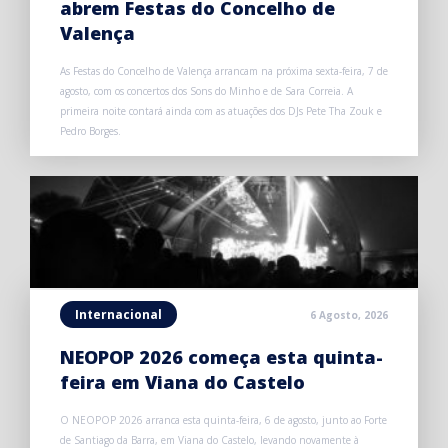
abrem Festas do Concelho de
Valença
As Festas do Concelho de Valença arrancam na próxima sexta-feira, 7 de
agosto, com os concertos dos Sons do Minho e de Sara Correia. A
primeira noite contará ainda com as atuações dos DJs Pete Tha Zouk e
Pedro Borges.
Internacional
6 Agosto, 2026
NEOPOP 2026 começa esta quinta-
feira em Viana do Castelo
O NEOPOP 2026 arranca esta quinta-feira, 6 de agosto, junto ao Forte
de Santiago da Barra, em Viana do Castelo, levando novamente à