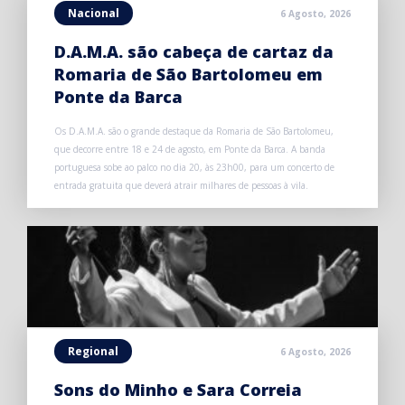
Nacional
6 Agosto, 2026
D.A.M.A. são cabeça de cartaz da
Romaria de São Bartolomeu em
Ponte da Barca
Os D.A.M.A. são o grande destaque da Romaria de São Bartolomeu,
que decorre entre 18 e 24 de agosto, em Ponte da Barca. A banda
portuguesa sobe ao palco no dia 20, às 23h00, para um concerto de
entrada gratuita que deverá atrair milhares de pessoas à vila.
Regional
6 Agosto, 2026
Sons do Minho e Sara Correia