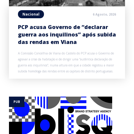
Nacional
6 Agosto, 2026
PCP acusa Governo de “declarar
guerra aos inquilinos” após subida
das rendas em Viana
A Comissão Concelhia de Viana do Castelo do PCP acusa o Governo de
agravar a crise da habitação e de dirigir uma “autêntica declaração de
guerra aos inquilinos”, numa altura em que a cidade registou a maior
subida homóloga das rendas entre as capitais de distrito portuguesas.