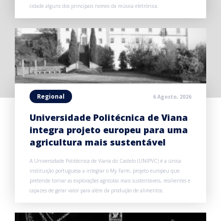
cidade alguns dos principais nomes da música eletrónica.
Regional
6 Agosto, 2026
Universidade Politécnica de Viana
integra projeto europeu para uma
agricultura mais sustentável
A Universidade Politécnica de Viana do Castelo (UNIPVC) é a única
instituição portuguesa a integrar o My Farm, projeto europeu que
pretende tornar as explorações agrícolas mais sustentáveis, resilientes e
capazes de gerar valor para além da produção de alimentos.