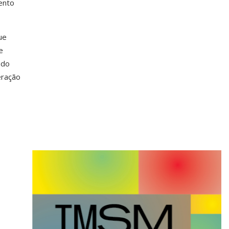
ento
ue
e
 do
eração