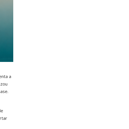
enta a
izou
ase.
de
rtar