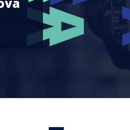
nova
l