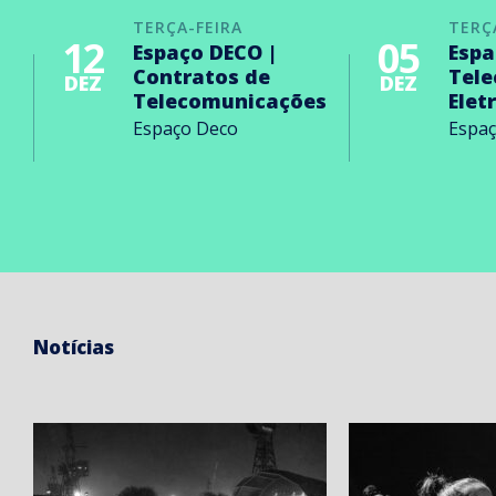
TERÇA-FEIRA
TERÇ
12
05
Espaço DECO |
Espa
Contratos de
Tel
DEZ
DEZ
Telecomunicações
Elet
Espaço Deco
Espa
Notícias