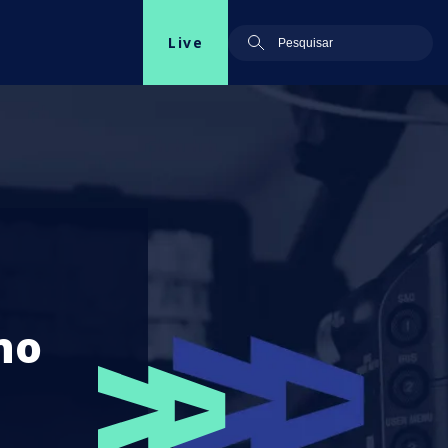
Live
no