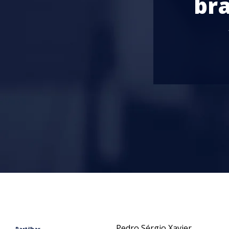
bra
Pedro Sérgio Xavier