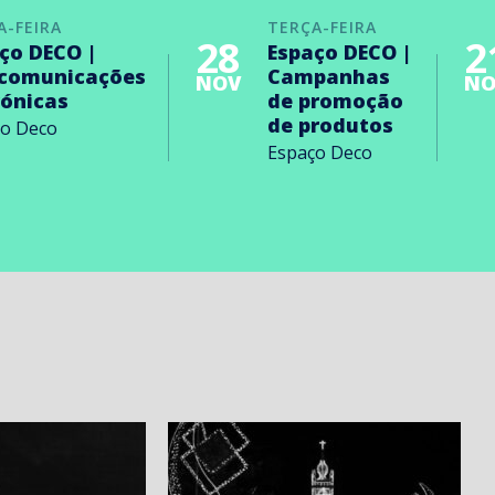
A-FEIRA
TERÇA-FEIRA
28
2
ço DECO |
Espaço DECO |
ecomunicações
Campanhas
NOV
NO
rónicas
de promoção
de produtos
ço Deco
Espaço Deco