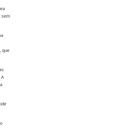
rea
l sem
ma
, que
as
 A
ra
idir
do