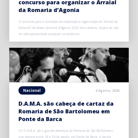
concurso para organizar o Arraial
da Romaria d’Agonia
O concurso para a concessão da exploração e organização do “Arraial da
Romaria” de Nossa Senhora d’Agonia 2026 ficou deserto, depois de não
ter sido apresentada qualquer candidatura.
Nacional
6 Agosto, 2026
D.A.M.A. são cabeça de cartaz da
Romaria de São Bartolomeu em
Ponte da Barca
Os D.A.M.A. são o grande destaque da Romaria de São Bartolomeu,
que decorre entre 18 e 24 de agosto, em Ponte da Barca. A banda