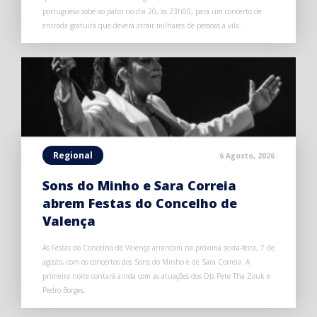
portuguesa sobe ao palco no dia 20, às 23h00, para um concerto de
entrada gratuita que deverá atrair milhares de pessoas à vila.
Regional
6 Agosto, 2026
Sons do Minho e Sara Correia
abrem Festas do Concelho de
Valença
As Festas do Concelho de Valença arrancam na próxima sexta-feira, 7 de
agosto, com os concertos dos Sons do Minho e de Sara Correia. A
primeira noite contará ainda com as atuações dos DJs Pete Tha Zouk e
Pedro Borges.