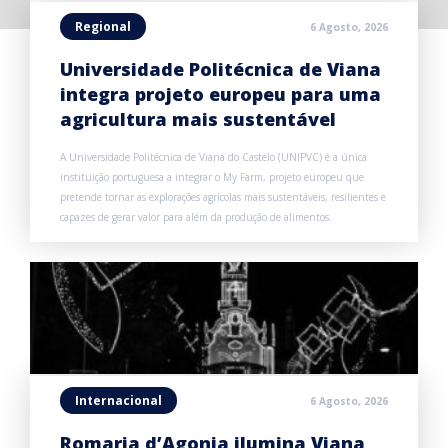
Regional
6 Agosto, 2026
Universidade Politécnica de Viana
integra projeto europeu para uma
agricultura mais sustentável
A Universidade Politécnica de Viana do Castelo (UNIPVC) é a única
instituição portuguesa a integrar o My Farm, projeto europeu que
pretende tornar as explorações agrícolas mais sustentáveis, resilientes e
capazes de gerar valor para além da produção de alimentos.
Internacional
6 Agosto, 2026
Romaria d’Agonia ilumina Viana