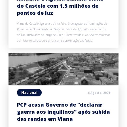
do Castelo com 1,5 milhões de
pontos de luz
Viana do Castelo liga esta quinta-feira, 6 de agosto, as iluminações da
Romaria de Nossa Senhora d’Agonia. Cerca de 1,5 milhões de pontos
de luz, instalados ao longo de 9,8 quilómetros de ruas, vão transformar
o ambiente da cidade e anunciar a aproximação das festas.
Nacional
6 Agosto, 2026
PCP acusa Governo de “declarar
guerra aos inquilinos” após subida
das rendas em Viana