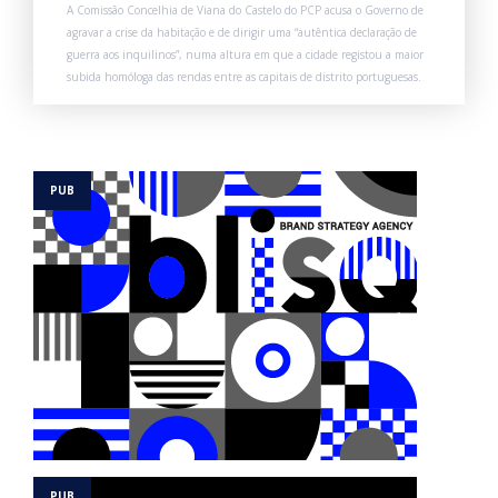
A Comissão Concelhia de Viana do Castelo do PCP acusa o Governo de
agravar a crise da habitação e de dirigir uma “autêntica declaração de
guerra aos inquilinos”, numa altura em que a cidade registou a maior
subida homóloga das rendas entre as capitais de distrito portuguesas.