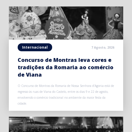
Internacional
7 Agosto, 2026
Concurso de Montras leva cores e
tradições da Romaria ao comércio
de Viana
O Concurso de Montras da Romaria de Nossa Senhora d’Agonia está de
regresso às ruas de Viana do Castelo, entre os dias 9 e 22 de agosto,
envolvendo o comércio tradicional no ambiente da maior festa da
cidade.