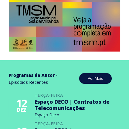
Programas de Autor
Ver Mais
Episódios Recentes
TERÇA-FEIRA
12
Espaço DECO | Contratos de
Telecomunicações
DEZ
Espaço Deco
TERÇA-FEIRA