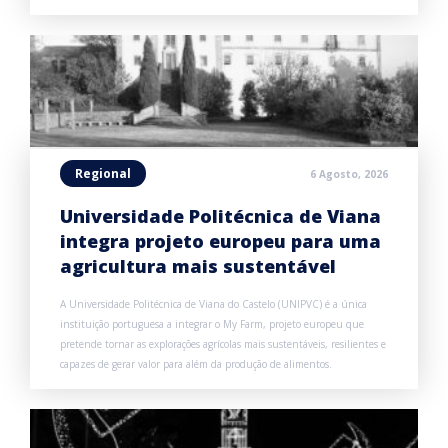
Regional
6 Agosto, 2026
Universidade Politécnica de Viana
integra projeto europeu para uma
agricultura mais sustentável
A Universidade Politécnica de Viana do Castelo (UNIPVC) é a única
instituição portuguesa a integrar o My Farm, projeto europeu que
pretende tornar as explorações agrícolas mais sustentáveis, resilientes e
capazes de gerar valor para além da produção de alimentos.