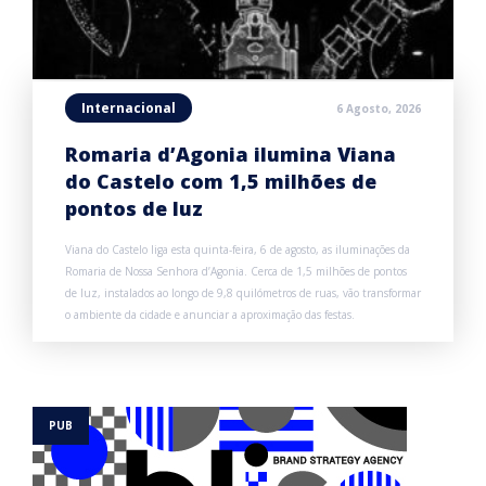
Internacional
6 Agosto, 2026
Romaria d’Agonia ilumina Viana
do Castelo com 1,5 milhões de
pontos de luz
Viana do Castelo liga esta quinta-feira, 6 de agosto, as iluminações da
Romaria de Nossa Senhora d’Agonia. Cerca de 1,5 milhões de pontos
de luz, instalados ao longo de 9,8 quilómetros de ruas, vão transformar
o ambiente da cidade e anunciar a aproximação das festas.