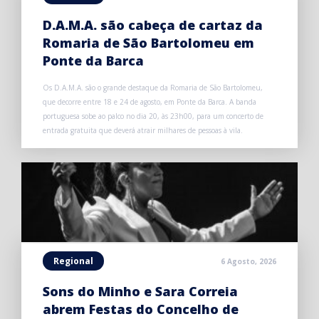
D.A.M.A. são cabeça de cartaz da
Romaria de São Bartolomeu em
Ponte da Barca
Os D.A.M.A. são o grande destaque da Romaria de São Bartolomeu,
que decorre entre 18 e 24 de agosto, em Ponte da Barca. A banda
portuguesa sobe ao palco no dia 20, às 23h00, para um concerto de
entrada gratuita que deverá atrair milhares de pessoas à vila.
Regional
6 Agosto, 2026
Sons do Minho e Sara Correia
abrem Festas do Concelho de