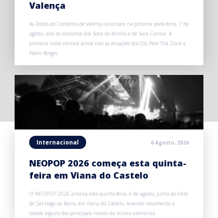
Valença
As Festas do Concelho de Valença arrancam na próxima sexta-feira, 7 de
agosto, com os concertos dos Sons do Minho e de Sara Correia. A
primeira noite contará ainda com as atuações dos DJs Pete Tha Zouk e
Pedro Borges.
Internacional
6 Agosto, 2026
NEOPOP 2026 começa esta quinta-
feira em Viana do Castelo
O NEOPOP 2026 arranca esta quinta-feira, 6 de agosto, junto ao Forte
de Santiago da Barra, em Viana do Castelo, levando novamente à
cidade alguns dos principais nomes da música eletrónica.