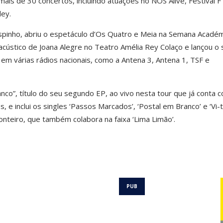
is de 30 concertos, incluindo atuações no NOS Alive, Festival F 
ley.
pinho, abriu o espetáculo d’Os Quatro e Meia na Semana Académ
acústico de Joana Alegre no Teatro Amélia Rey Colaço e lançou o 
em várias rádios nacionais, como a Antena 3, Antena 1, TSF e
co”, título do seu segundo EP, ao vivo nesta tour que já conta 
e inclui os singles ‘Passos Marcados’, ‘Postal em Branco’ e ‘Vi-
nteiro, que também colabora na faixa ‘Lima Limão’.