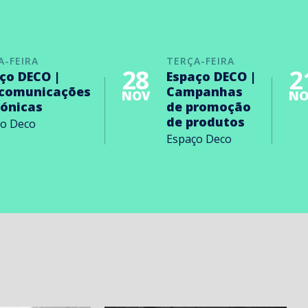
A-FEIRA
TERÇA-FEIRA
28
2
ço DECO |
Espaço DECO |
ecomunicações
Campanhas
NOV
NO
rónicas
de promoção
de produtos
ço Deco
Espaço Deco