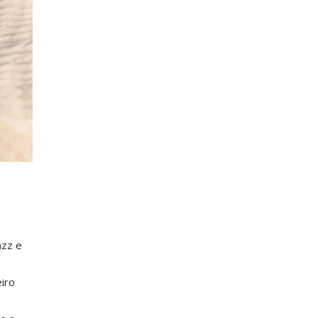
azz e
iro