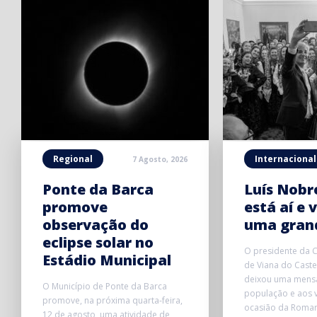
Regional
Internacional
7 Agosto, 2026
Ponte da Barca
Luís Nobre
promove
está aí e v
observação do
uma grand
eclipse solar no
O presidente da 
Estádio Municipal
de Viana do Caste
deixou uma mens
O Município de Ponte da Barca
população e aos v
promove, na próxima quarta-feira,
ocasião da Romar
12 de agosto, uma atividade de