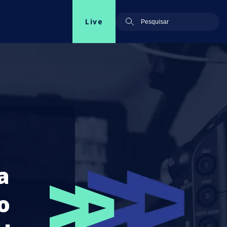
Live
a
o