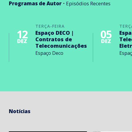
Programas de Autor
Episódios Recentes
TERÇA-FEIRA
TERÇ
12
05
Espaço DECO |
Espa
Contratos de
Tel
DEZ
DEZ
Telecomunicações
Elet
Espaço Deco
Espa
Notícias