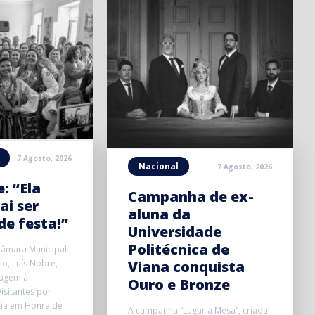
7 Agosto, 2026
Nacional
7 Agosto, 2026
: “Ela
Campanha de ex-
ai ser
aluna da
e festa!”
Universidade
Politécnica de
Câmara Municipal
lo, Luís Nobre,
Viana conquista
agem à
Ouro e Bronze
isitantes por
ia em Honra de
A campanha “Lugar à Mesa”, criada