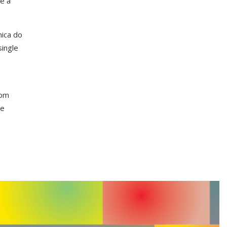
e a
ica do
single
com
te