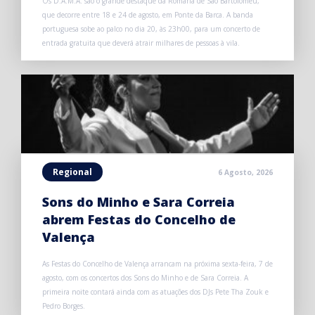
Os D.A.M.A. são o grande destaque da Romaria de São Bartolomeu,
que decorre entre 18 e 24 de agosto, em Ponte da Barca. A banda
portuguesa sobe ao palco no dia 20, às 23h00, para um concerto de
entrada gratuita que deverá atrair milhares de pessoas à vila.
Regional
6 Agosto, 2026
Sons do Minho e Sara Correia
abrem Festas do Concelho de
Valença
As Festas do Concelho de Valença arrancam na próxima sexta-feira, 7 de
agosto, com os concertos dos Sons do Minho e de Sara Correia. A
primeira noite contará ainda com as atuações dos DJs Pete Tha Zouk e
Pedro Borges.