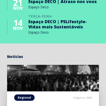
21
Espaço DECO | Atraso nos voos
Espaço Deco
NOV
TERÇA-FEIRA
14
Espaço DECO | PSLifestyle-
Vidas mais Sustentáveis
NOV
Espaço Deco
Notícias
Regional
6 Agosto, 2026