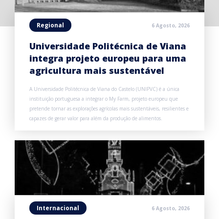
Regional
6 Agosto, 2026
Universidade Politécnica de Viana
integra projeto europeu para uma
agricultura mais sustentável
A Universidade Politécnica de Viana do Castelo (UNIPVC) é a única
instituição portuguesa a integrar o My Farm, projeto europeu que
pretende tornar as explorações agrícolas mais sustentáveis, resilientes e
capazes de gerar valor para além da produção de alimentos.
Internacional
6 Agosto, 2026