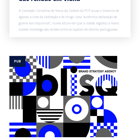
A Comissão Concelhia de Viana do Castelo do PCP acusa o Governo de
agravar a crise da habitação e de dirigir uma “autêntica declaração de
guerra aos inquilinos”, numa altura em que a cidade registou a maior
subida homóloga das rendas entre as capitais de distrito portuguesas.