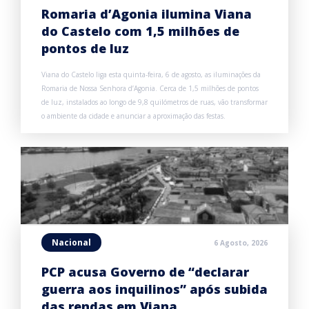
Romaria d’Agonia ilumina Viana
do Castelo com 1,5 milhões de
pontos de luz
Viana do Castelo liga esta quinta-feira, 6 de agosto, as iluminações da
Romaria de Nossa Senhora d’Agonia. Cerca de 1,5 milhões de pontos
de luz, instalados ao longo de 9,8 quilómetros de ruas, vão transformar
o ambiente da cidade e anunciar a aproximação das festas.
Nacional
6 Agosto, 2026
PCP acusa Governo de “declarar
guerra aos inquilinos” após subida
das rendas em Viana