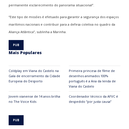
permanente esclarecimento do panorama situacional”.
“Este tipo de missões é efetuado para garantir a segurança dos espaços
marítimos nacionais e contribuir para a defesa coletiva no quadro da
Aliança Atlântica”, sublinha a Marinha.
Mais Populares
Coldplay em Viana do Castelo na
Primeira princesa de filme de
Gala de encerramento da Cidade
desenhos animados 100%
Europeia do Desporto
português é a Ana da lenda de
Viana do Castelo
Jovem vianense de 14 anos brilha
Coordenador técnico da AFVC é
no The Voice Kids
despedido “por justa causa”