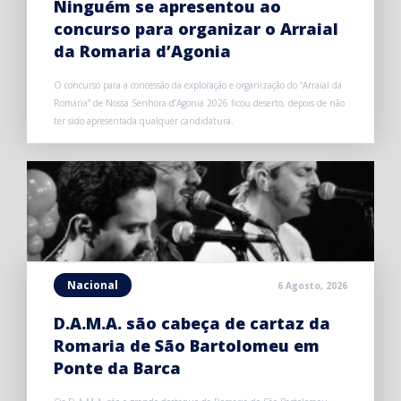
Ninguém se apresentou ao
concurso para organizar o Arraial
da Romaria d’Agonia
O concurso para a concessão da exploração e organização do “Arraial da
Romaria” de Nossa Senhora d’Agonia 2026 ficou deserto, depois de não
ter sido apresentada qualquer candidatura.
Nacional
6 Agosto, 2026
D.A.M.A. são cabeça de cartaz da
Romaria de São Bartolomeu em
Ponte da Barca