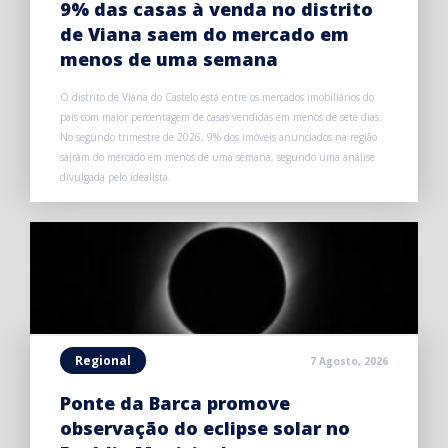
9% das casas à venda no distrito
de Viana saem do mercado em
menos de uma semana
O distrito de Viana do Castelo está entre os mercados imobiliários do
país com maior percentagem de casas vendidas em menos de sete dias.
No segundo trimestre de 2026, 9% dos imóveis anunciados na região
saíram do mercado em menos de uma semana, segundo uma análise
divulgada pelo idealista.
Regional
7 Agosto, 2026
Ponte da Barca promove
observação do eclipse solar no