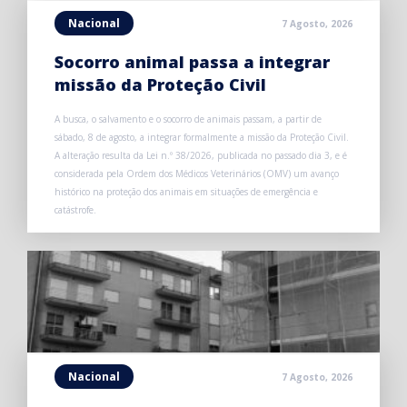
Nacional
7 Agosto, 2026
Socorro animal passa a integrar
missão da Proteção Civil
A busca, o salvamento e o socorro de animais passam, a partir de
sábado, 8 de agosto, a integrar formalmente a missão da Proteção Civil.
A alteração resulta da Lei n.º 38/2026, publicada no passado dia 3, e é
considerada pela Ordem dos Médicos Veterinários (OMV) um avanço
histórico na proteção dos animais em situações de emergência e
catástrofe.
Nacional
7 Agosto, 2026