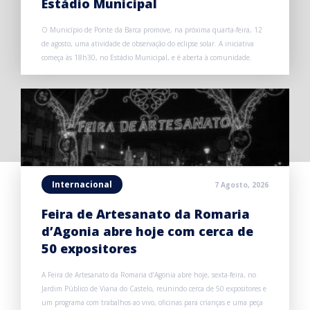
Estádio Municipal
O Município de Ponte da Barca promove, na próxima quarta-feira, 12
de agosto, uma atividade de observação do eclipse solar. A iniciativa
começa às 18h30, no Estádio Municipal, e é aberta à comunidade.
Internacional
7 Agosto, 2026
Feira de Artesanato da Romaria
d’Agonia abre hoje com cerca de
50 expositores
A Feira de Artesanato da Romaria d’Agonia abre hoje, sexta-feira, no
Jardim Público de Viana do Castelo, reunindo cerca de 50 expositores e
um programa com trabalhos ao vivo, oficinas para crianças e uma peça