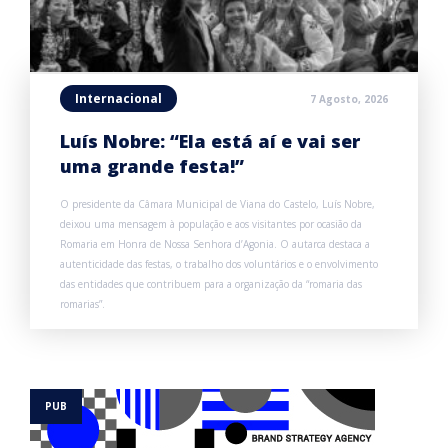
Internacional
7 Agosto, 2026
Luís Nobre: “Ela está aí e vai ser
uma grande festa!”
O presidente da Câmara Municipal de Viana do Castelo, Luís Nobre,
deixou uma mensagem à população e aos visitantes por ocasião da
Romaria em Honra de Nossa Senhora d’Agonia. O autarca destaca a
autenticidade das festas, o trabalho dos voluntários e o envolvimento
das entidades que contribuem para a organização da “romaria das
romarias”.