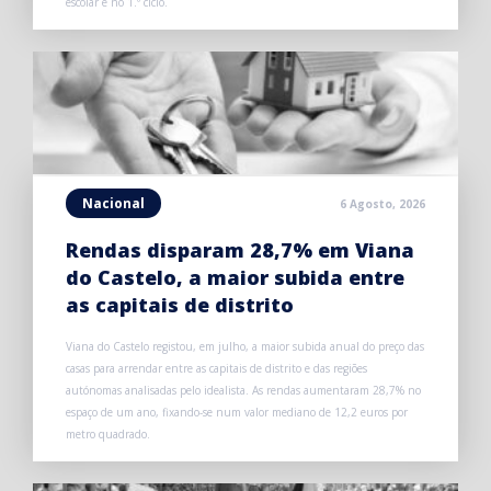
escolar e no 1.º ciclo.
Nacional
6 Agosto, 2026
Rendas disparam 28,7% em Viana
do Castelo, a maior subida entre
as capitais de distrito
Viana do Castelo registou, em julho, a maior subida anual do preço das
casas para arrendar entre as capitais de distrito e das regiões
autónomas analisadas pelo idealista. As rendas aumentaram 28,7% no
espaço de um ano, fixando-se num valor mediano de 12,2 euros por
metro quadrado.