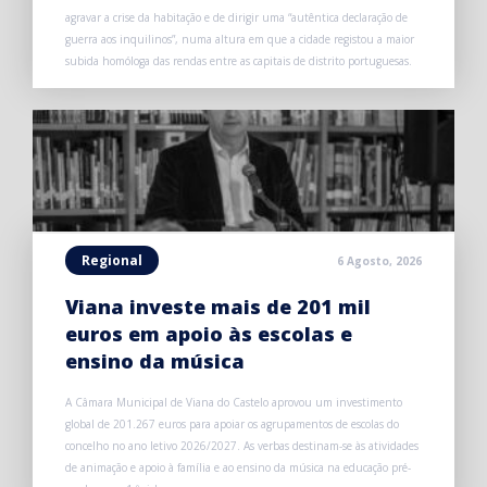
agravar a crise da habitação e de dirigir uma “autêntica declaração de
guerra aos inquilinos”, numa altura em que a cidade registou a maior
subida homóloga das rendas entre as capitais de distrito portuguesas.
Regional
6 Agosto, 2026
Viana investe mais de 201 mil
euros em apoio às escolas e
ensino da música
A Câmara Municipal de Viana do Castelo aprovou um investimento
global de 201.267 euros para apoiar os agrupamentos de escolas do
concelho no ano letivo 2026/2027. As verbas destinam-se às atividades
de animação e apoio à família e ao ensino da música na educação pré-