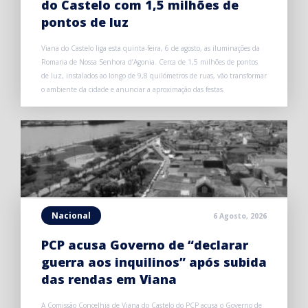
do Castelo com 1,5 milhões de
pontos de luz
Viana do Castelo liga esta quinta-feira, 6 de agosto, as iluminações da
Romaria de Nossa Senhora d’Agonia. Cerca de 1,5 milhões de pontos
de luz, instalados ao longo de 9,8 quilómetros de ruas, vão transformar
o ambiente da cidade e anunciar a aproximação das festas.
Nacional
6 Agosto, 2026
PCP acusa Governo de “declarar
guerra aos inquilinos” após subida
das rendas em Viana
A Comissão Concelhia de Viana do Castelo do PCP acusa o Governo de