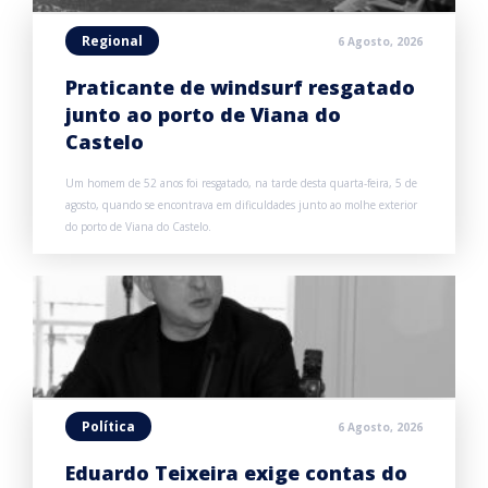
Regional
6 Agosto, 2026
Praticante de windsurf resgatado
junto ao porto de Viana do
Castelo
Um homem de 52 anos foi resgatado, na tarde desta quarta-feira, 5 de
agosto, quando se encontrava em dificuldades junto ao molhe exterior
do porto de Viana do Castelo.
Política
6 Agosto, 2026
Eduardo Teixeira exige contas do