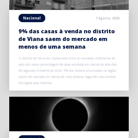
Nacional
7 Agosto, 2026
9% das casas à venda no distrito
de Viana saem do mercado em
menos de uma semana
O distrito de Viana do Castelo está entre os mercados imobiliários do
país com maior percentagem de casas vendidas em menos de sete dias.
No segundo trimestre de 2026, 9% dos imóveis anunciados na região
saíram do mercado em menos de uma semana, segundo uma análise
divulgada pelo idealista.