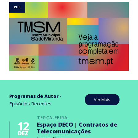
Programas de Autor
Ver Mais
Episódios Recentes
TERÇA-FEIRA
12
Espaço DECO | Contratos de
Telecomunicações
DEZ