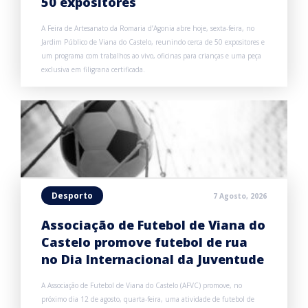
50 expositores
A Feira de Artesanato da Romaria d’Agonia abre hoje, sexta-feira, no
Jardim Público de Viana do Castelo, reunindo cerca de 50 expositores e
um programa com trabalhos ao vivo, oficinas para crianças e uma peça
exclusiva em filigrana certificada.
Desporto
7 Agosto, 2026
Associação de Futebol de Viana do
Castelo promove futebol de rua
no Dia Internacional da Juventude
A Associação de Futebol de Viana do Castelo (AFVC) promove, no
próximo dia 12 de agosto, quarta-feira, uma atividade de futebol de