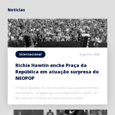
Notícias
Internacional
8 Agosto, 2026
Richie Hawtin enche Praça da
República em atuação surpresa do
NEOPOP
A Praça da República, em Viana do Castelo, ficou completamente cheia
esta sexta-feira, 7 de agosto, para uma atuação de Richie Hawtin, um
dos nomes mais influentes da música eletrónica mundial.