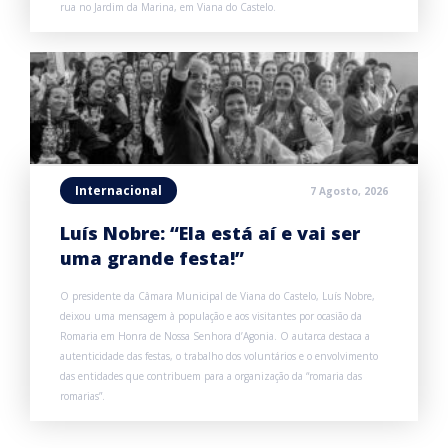
rua no Jardim da Marina, em Viana do Castelo.
Internacional
7 Agosto, 2026
Luís Nobre: “Ela está aí e vai ser
uma grande festa!”
O presidente da Câmara Municipal de Viana do Castelo, Luís Nobre,
deixou uma mensagem à população e aos visitantes por ocasião da
Romaria em Honra de Nossa Senhora d’Agonia. O autarca destaca a
autenticidade das festas, o trabalho dos voluntários e o envolvimento
das entidades que contribuem para a organização da “romaria das
romarias”.