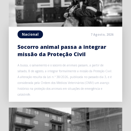
Nacional
7 Agosto, 2026
Socorro animal passa a integrar
missão da Proteção Civil
A busca, o salvamento e o socorro de animais passam, a partir de
sábado, 8 de agosto, a integrar formalmente a missão da Proteção Civil.
A alteração resulta da Lei n.º 38/2026, publicada no passado dia 3, e é
considerada pela Ordem dos Médicos Veterinários (OMV) um avanço
histórico na proteção dos animais em situações de emergência e
catástrofe.