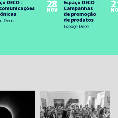
28
2
ço DECO |
Espaço DECO |
ecomunicações
Campanhas
NOV
NO
rónicas
de promoção
de produtos
ço Deco
Espaço Deco