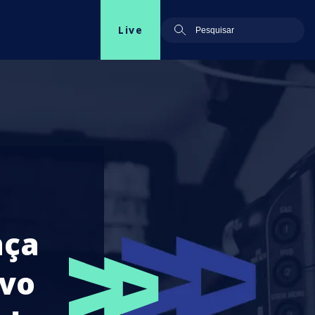
Live
nça
vo