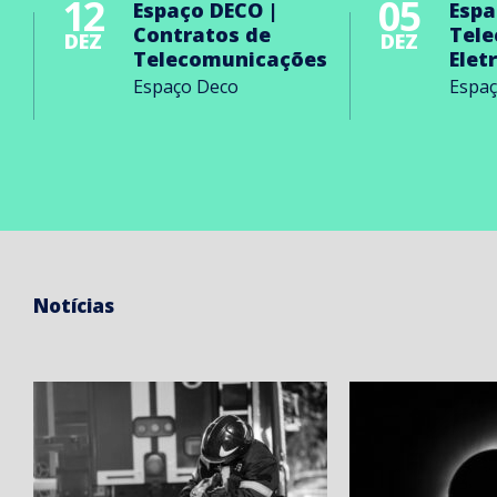
12
05
Espaço DECO |
Espa
Contratos de
Tel
DEZ
DEZ
Telecomunicações
Elet
Espaço Deco
Espa
Notícias