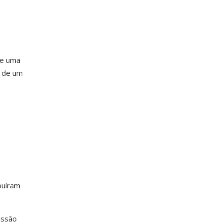
 de uma
o de um
buíram
issão