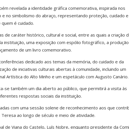
bém revelada a identidade gráfica comemorativa, inspirada nos
ição e no simbolismo do abraço, representando proteção, cuidado e
 quem é cuidado.
as de caráter histórico, cultural e social, entre as quais a criação
da instituição, uma exposição com espólio fotográfico, a produçã
ançamento de um livro comemorativo.
e conferências dedicado aos temas da memória, do cuidado e da
ação de iniciativas culturais abertas à comunidade, incluindo um
nal Artística do Alto Minho e um espetáculo com Augusto Canário.
a-se também um dia aberto ao público, que permitirá a visita às
iferentes respostas sociais da instituição.
das com uma sessão solene de reconhecimento aos que contri
 Teresa ao longo de século e meio de atividade.
al de Viana do Castelo, Luís Nobre, enquanto presidente da Com