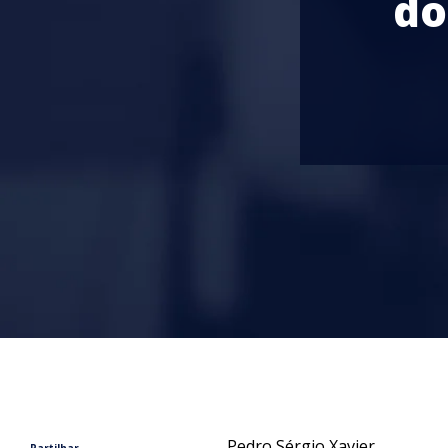
do
Pedro Sérgio Xavier