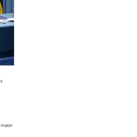
es
 maior