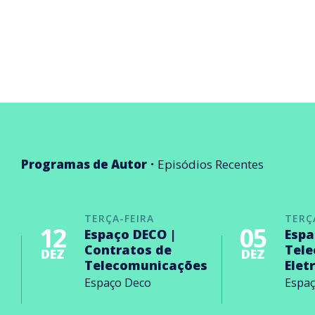
Programas de Autor
Episódios Recentes
TERÇA-FEIRA
TERÇ
12
05
Espaço DECO |
Espa
Contratos de
Tel
DEZ
DEZ
Telecomunicações
Elet
Espaço Deco
Espa