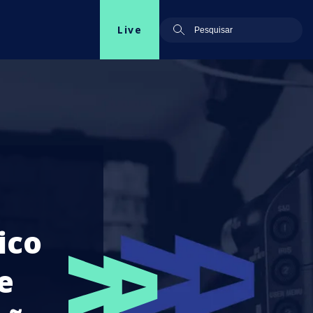
Live
ico
e