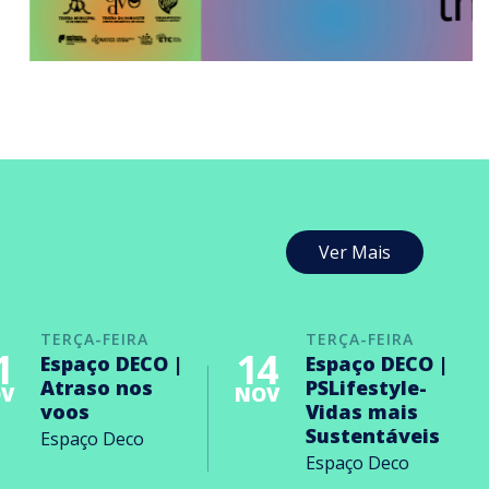
Ver Mais
TERÇA-FEIRA
TERÇA-FEIRA
1
14
Espaço DECO |
Espaço DECO |
Atraso nos
PSLifestyle-
V
NOV
voos
Vidas mais
Sustentáveis
Espaço Deco
Espaço Deco