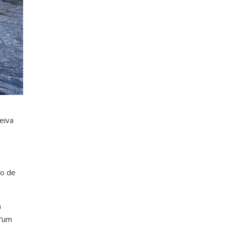
eiva
zo de
m
 “um