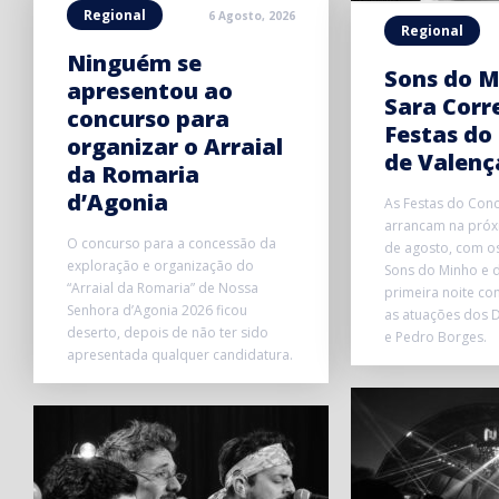
Regional
6 Agosto, 2026
Regional
Ninguém se
Sons do M
apresentou ao
Sara Corr
concurso para
Festas do
organizar o Arraial
de Valenç
da Romaria
d’Agonia
As Festas do Conc
arrancam na próxi
O concurso para a concessão da
de agosto, com o
exploração e organização do
Sons do Minho e d
“Arraial da Romaria” de Nossa
primeira noite co
Senhora d’Agonia 2026 ficou
as atuações dos D
deserto, depois de não ter sido
e Pedro Borges.
apresentada qualquer candidatura.