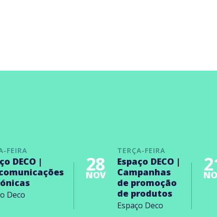
A-FEIRA
TERÇA-FEIRA
28
2
ço DECO |
Espaço DECO |
ecomunicações
Campanhas
NOV
NO
rónicas
de promoção
de produtos
ço Deco
Espaço Deco