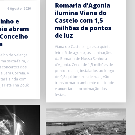
Romaria d’Agonia
6 Agosto, 2026
ilumina Viana do
Castelo com 1,5
inho e
milhões de pontos
eia abrem
de luz
 Concelho
a
Viana do Castelo liga esta quinta-
feira, 6 de agosto, as iluminações
elho de Valença
da Romaria de Nossa Senhora
ma sexta-feira, 7
d’Agonia. Cerca de 1,5 milhões de
s concertos dos
pontos de luz, instalados ao longo
e Sara Correia. A
de 9,8 quilómetros de ruas, vão
ntará ainda com
transformar o ambiente da cidade
Js Pete Tha Zouk
e anunciar a aproximação das
festas.