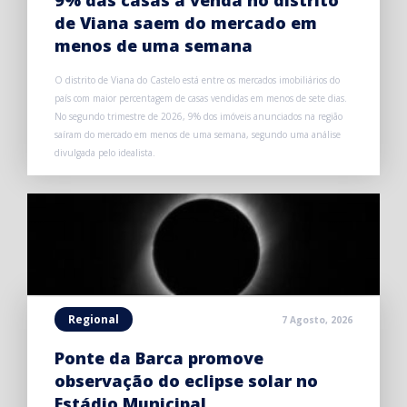
9% das casas à venda no distrito
de Viana saem do mercado em
menos de uma semana
O distrito de Viana do Castelo está entre os mercados imobiliários do
país com maior percentagem de casas vendidas em menos de sete dias.
No segundo trimestre de 2026, 9% dos imóveis anunciados na região
saíram do mercado em menos de uma semana, segundo uma análise
divulgada pelo idealista.
Regional
7 Agosto, 2026
Ponte da Barca promove
observação do eclipse solar no
Estádio Municipal