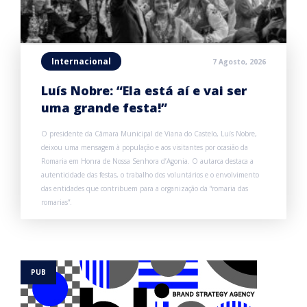
Internacional
7 Agosto, 2026
Luís Nobre: “Ela está aí e vai ser
uma grande festa!”
O presidente da Câmara Municipal de Viana do Castelo, Luís Nobre,
deixou uma mensagem à população e aos visitantes por ocasião da
Romaria em Honra de Nossa Senhora d’Agonia. O autarca destaca a
autenticidade das festas, o trabalho dos voluntários e o envolvimento
das entidades que contribuem para a organização da “romaria das
romarias”.