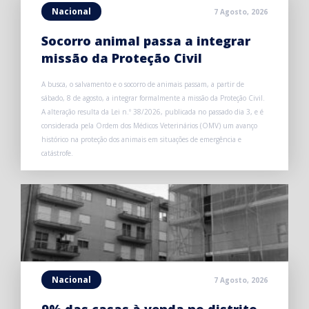
Nacional
7 Agosto, 2026
Socorro animal passa a integrar
missão da Proteção Civil
A busca, o salvamento e o socorro de animais passam, a partir de
sábado, 8 de agosto, a integrar formalmente a missão da Proteção Civil.
A alteração resulta da Lei n.º 38/2026, publicada no passado dia 3, e é
considerada pela Ordem dos Médicos Veterinários (OMV) um avanço
histórico na proteção dos animais em situações de emergência e
catástrofe.
Nacional
7 Agosto, 2026