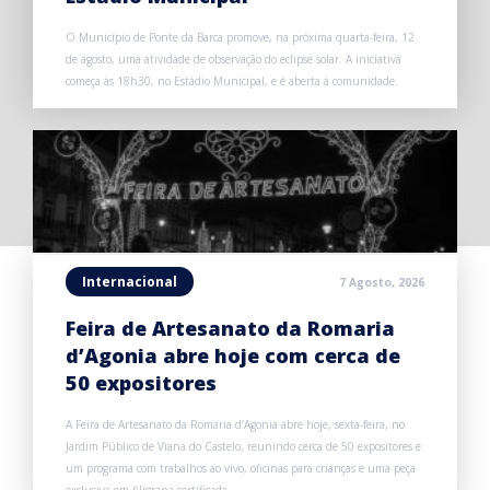
O Município de Ponte da Barca promove, na próxima quarta-feira, 12
de agosto, uma atividade de observação do eclipse solar. A iniciativa
começa às 18h30, no Estádio Municipal, e é aberta à comunidade.
Internacional
7 Agosto, 2026
Feira de Artesanato da Romaria
d’Agonia abre hoje com cerca de
50 expositores
A Feira de Artesanato da Romaria d’Agonia abre hoje, sexta-feira, no
Jardim Público de Viana do Castelo, reunindo cerca de 50 expositores e
um programa com trabalhos ao vivo, oficinas para crianças e uma peça