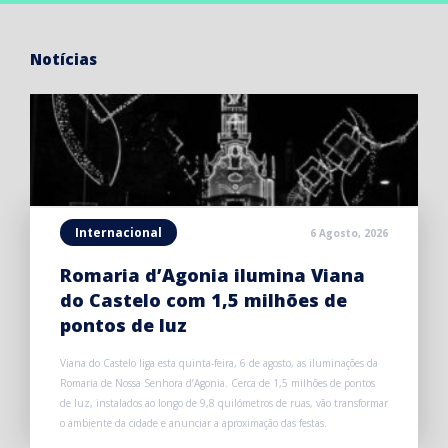
Notícias
Internacional
6 Agosto, 2026
Romaria d’Agonia ilumina Viana
do Castelo com 1,5 milhões de
pontos de luz
Viana do Castelo liga esta quinta-feira, 6 de agosto, as iluminações da
Romaria de Nossa Senhora d’Agonia. Cerca de 1,5 milhões de pontos
de luz, instalados ao longo de 9,8 quilómetros de ruas, vão transformar
o ambiente da cidade e anunciar a aproximação das festas.