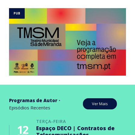
Programas de Autor
Ver Mais
Episódios Recentes
TERÇA-FEIRA
12
Espaço DECO | Contratos de
Telecomunicações