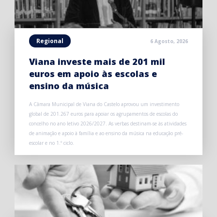
Regional
6 Agosto, 2026
Viana investe mais de 201 mil
euros em apoio às escolas e
ensino da música
A Câmara Municipal de Viana do Castelo aprovou um investimento
global de 201.267 euros para apoiar os agrupamentos de escolas do
concelho no ano letivo 2026/2027. As verbas destinam-se às atividades
de animação e apoio à família e ao ensino da música na educação pré-
escolar e no 1.º ciclo.