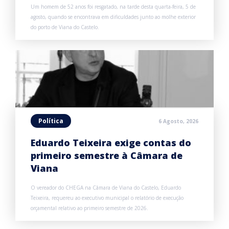
Um homem de 52 anos foi resgatado, na tarde desta quarta-feira, 5 de
agosto, quando se encontrava em dificuldades junto ao molhe exterior
do porto de Viana do Castelo.
Política
6 Agosto, 2026
Eduardo Teixeira exige contas do
primeiro semestre à Câmara de
Viana
O vereador do CHEGA na Câmara de Viana do Castelo, Eduardo
Teixeira, requereu ao executivo municipal o relatório de execução
orçamental relativo ao primeiro semestre de 2026.