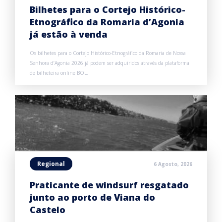
Bilhetes para o Cortejo Histórico-
Etnográfico da Romaria d’Agonia
já estão à venda
Os bilhetes para o Cortejo Histórico-Etnográfico da Romaria de Nossa
Senhora d’Agonia 2026 já podem ser adquiridos através da plataforma
de bilheteira online BOL.
Regional
6 Agosto, 2026
Praticante de windsurf resgatado
junto ao porto de Viana do
Castelo