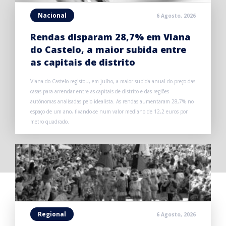
Nacional
6 Agosto, 2026
Rendas disparam 28,7% em Viana
do Castelo, a maior subida entre
as capitais de distrito
Viana do Castelo registou, em julho, a maior subida anual do preço das
casas para arrendar entre as capitais de distrito e das regiões
autónomas analisadas pelo idealista. As rendas aumentaram 28,7% no
espaço de um ano, fixando-se num valor mediano de 12,2 euros por
metro quadrado.
Regional
6 Agosto, 2026