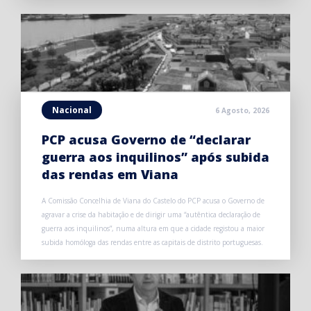
Nacional
6 Agosto, 2026
PCP acusa Governo de “declarar
guerra aos inquilinos” após subida
das rendas em Viana
A Comissão Concelhia de Viana do Castelo do PCP acusa o Governo de
agravar a crise da habitação e de dirigir uma “autêntica declaração de
guerra aos inquilinos”, numa altura em que a cidade registou a maior
subida homóloga das rendas entre as capitais de distrito portuguesas.