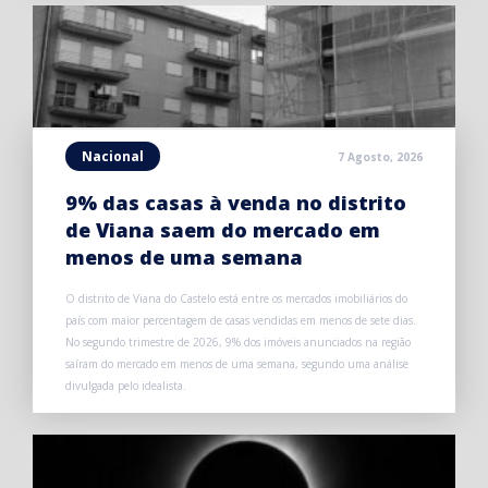
Nacional
7 Agosto, 2026
9% das casas à venda no distrito
de Viana saem do mercado em
menos de uma semana
O distrito de Viana do Castelo está entre os mercados imobiliários do
país com maior percentagem de casas vendidas em menos de sete dias.
No segundo trimestre de 2026, 9% dos imóveis anunciados na região
saíram do mercado em menos de uma semana, segundo uma análise
divulgada pelo idealista.