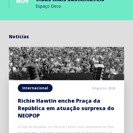
NOV
Espaço Deco
Notícias
Internacional
8 Agosto, 2026
Richie Hawtin enche Praça da
República em atuação surpresa do
NEOPOP
A Praça da República, em Viana do Castelo, ficou completamente cheia
esta sexta-feira, 7 de agosto, para uma atuação de Richie Hawtin, um