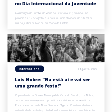
no Dia Internacional da Juventude
A Associação de Futebol de Viana do Castelo (AFVC) promove, no
próximo dia 12 de agosto, quarta-feira, uma atividade de futebol de
rua no Jardim da Marina, em Viana do Castelo.
Internacional
7 Agosto, 2026
Luís Nobre: “Ela está aí e vai ser
uma grande festa!”
O presidente da Câmara Municipal de Viana do Castelo, Luís Nobre,
deixou uma mensagem à população e aos visitantes por ocasião da
Romaria em Honra de Nossa Senhora d’Agonia. O autarca destaca a
autenticidade das festas, o trabalho dos voluntários e o envolvimento