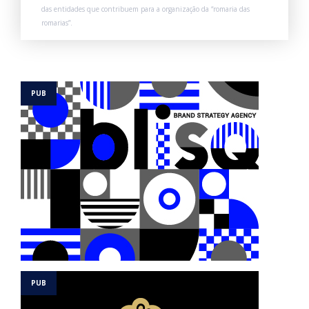
das entidades que contribuem para a organização da “romaria das
romarias”.