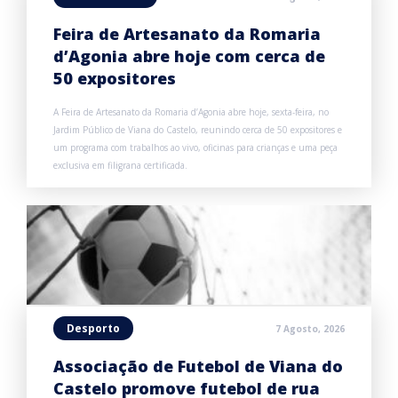
Feira de Artesanato da Romaria
d’Agonia abre hoje com cerca de
50 expositores
A Feira de Artesanato da Romaria d’Agonia abre hoje, sexta-feira, no
Jardim Público de Viana do Castelo, reunindo cerca de 50 expositores e
um programa com trabalhos ao vivo, oficinas para crianças e uma peça
exclusiva em filigrana certificada.
Desporto
7 Agosto, 2026
Associação de Futebol de Viana do
Castelo promove futebol de rua