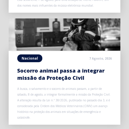
dos nomes mais influentes da música eletrónica mundial.
Nacional
7 Agosto, 2026
Socorro animal passa a integrar
missão da Proteção Civil
A busca, o salvamento e o socorro de animais passam, a partir de
sábado, 8 de agosto, a integrar formalmente a missão da Proteção Civil.
A alteração resulta da Lei n.º 38/2026, publicada no passado dia 3, e é
considerada pela Ordem dos Médicos Veterinários (OMV) um avanço
histórico na proteção dos animais em situações de emergência e
catástrofe.