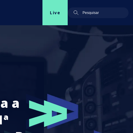
Live
a a
1ª