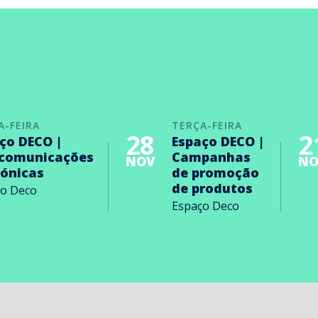
A-FEIRA
TERÇA-FEIRA
28
2
ço DECO |
Espaço DECO |
ecomunicações
Campanhas
NOV
NO
rónicas
de promoção
de produtos
ço Deco
Espaço Deco