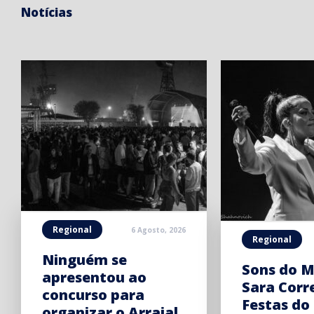
Notícias
Regional
6 Agosto, 2026
Regional
Ninguém se
Sons do M
apresentou ao
Sara Corr
concurso para
Festas do
organizar o Arraial