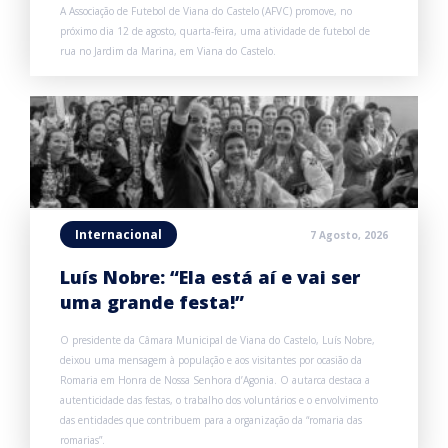
A Associação de Futebol de Viana do Castelo (AFVC) promove, no
próximo dia 12 de agosto, quarta-feira, uma atividade de futebol de
rua no Jardim da Marina, em Viana do Castelo.
Internacional
7 Agosto, 2026
Luís Nobre: “Ela está aí e vai ser
uma grande festa!”
O presidente da Câmara Municipal de Viana do Castelo, Luís Nobre,
deixou uma mensagem à população e aos visitantes por ocasião da
Romaria em Honra de Nossa Senhora d’Agonia. O autarca destaca a
autenticidade das festas, o trabalho dos voluntários e o envolvimento
das entidades que contribuem para a organização da “romaria das
romarias”.