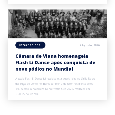
Internacional
7 Agosto, 2026
Câmara de Viana homenageia
Flash Li Dance após conquista de
nove pódios no Mundial
A escola Flash Li Dance foi recebida esta quarta-feira no Salão Nobre
dos Paços do Concelho, numa cerimónia de reconhecimento pelos
resultados alcançados na Dance World Cup 2026, realizada em
Dublin, na Irlanda.