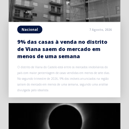
Nacional
7 Agosto, 2026
9% das casas à venda no distrito
de Viana saem do mercado em
menos de uma semana
O distrito de Viana do Castelo está entre os mercados imobiliários do
país com maior percentagem de casas vendidas em menos de sete dias.
No segundo trimestre de 2026, 9% dos imóveis anunciados na região
saíram do mercado em menos de uma semana, segundo uma análise
divulgada pelo idealista.