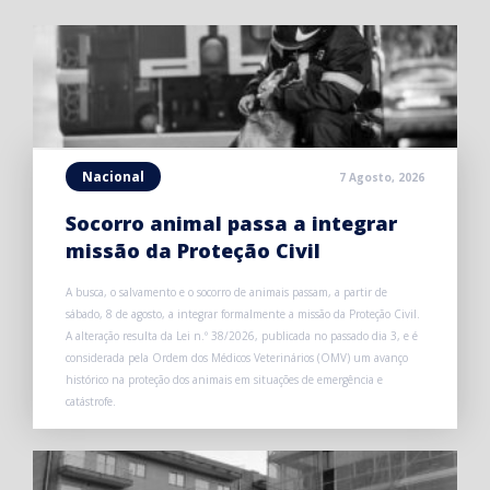
Nacional
7 Agosto, 2026
Socorro animal passa a integrar
missão da Proteção Civil
A busca, o salvamento e o socorro de animais passam, a partir de
sábado, 8 de agosto, a integrar formalmente a missão da Proteção Civil.
A alteração resulta da Lei n.º 38/2026, publicada no passado dia 3, e é
considerada pela Ordem dos Médicos Veterinários (OMV) um avanço
histórico na proteção dos animais em situações de emergência e
catástrofe.