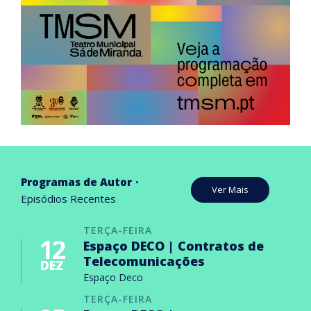
Programas de Autor
Ver Mais
Episódios Recentes
TERÇA-FEIRA
12
Espaço DECO | Contratos de
Telecomunicações
DEZ
Espaço Deco
TERÇA-FEIRA