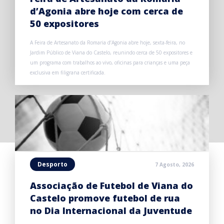
d’Agonia abre hoje com cerca de
50 expositores
A Feira de Artesanato da Romaria d’Agonia abre hoje, sexta-feira, no
Jardim Público de Viana do Castelo, reunindo cerca de 50 expositores e
um programa com trabalhos ao vivo, oficinas para crianças e uma peça
exclusiva em filigrana certificada.
Desporto
7 Agosto, 2026
Associação de Futebol de Viana do
Castelo promove futebol de rua
no Dia Internacional da Juventude