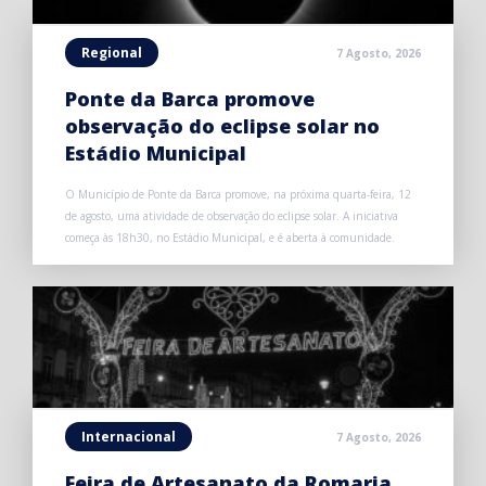
Regional
7 Agosto, 2026
Ponte da Barca promove
observação do eclipse solar no
Estádio Municipal
O Município de Ponte da Barca promove, na próxima quarta-feira, 12
de agosto, uma atividade de observação do eclipse solar. A iniciativa
começa às 18h30, no Estádio Municipal, e é aberta à comunidade.
Internacional
7 Agosto, 2026
Feira de Artesanato da Romaria